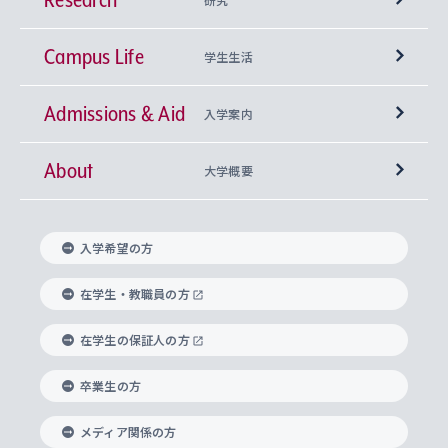
Campus Life
興味から学科を探す
研究所 等
神学部
学生生活
Admissions & Aid
上智大学の全学共通教育
Sophia Open Research Weeks (SORW)
学期区分と授業時間割
文学部
キリスト教文化研究所
入学案内
About
上智大学の語学教育
産官学連携
課外活動
上智大学で取得できる学位
総合人間科学部
中世思想研究所
基盤教育センター
大学概要
上智大学のアドミッション・ポリシー（入学者受
法学部
上智大学のグローバル教育
知的財産
グローバルな学びのコミュニティ
理事長・学長メッセージ
イベロアメリカ研究所
キリスト教人間学
言語教育研究センター
課外教育プログラム
入れの方針）
入学希望の方
経済学部
国際言語情報研究所
学びのサポート
研究支援制度
学生の相談窓口
上智大学の精神
身体知
ボランティア活動
グローバル教育センター
学長・副学長紹介
科目等履修生
在学生・教職員の方
外国語学部
グローバル・コンサーン研究所
思考と表現
大学院
研究活動に関する法令・研究費の使用について
キャリア形成サポート
グローバルエンゲージメント
在学生の保証人の方
上智大学で学ぶ
重点領域研究・自由課題研究
心身の健康相談
上智大学の理念
研究生・外国人特別研究生・国費留学生
卒業生の方
総合グローバル学部
比較文化研究所
データサイエンス
助産学専攻科
住まいのサポート
上智大学公式ソーシャルメディア
海外で学ぶ
ハラスメント防止の取り組み
上智大学の沿革
神学研究科
キャリア形成支援プログラム
上智大学を訪れた世界の知性
交換留学生(海外大学から上智大学で学ぶ)
メディア関係の方