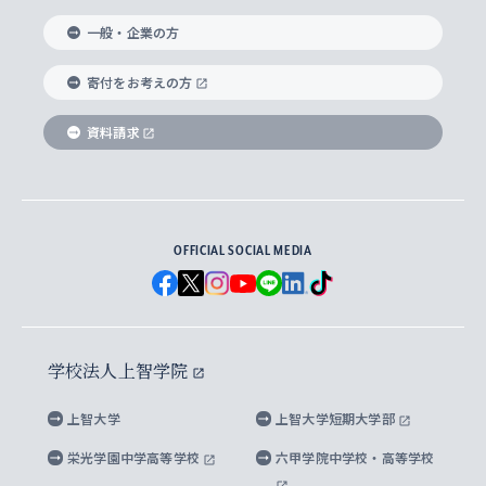
国際教養学部
ヨーロッパ研究所
生涯学習
学校法人上智学院について
障がいのある学生への支援
ソフィア・アーカイブズ
文学研究科
国際派・留学経験者 キャリア支援
グローバル・キャンパス
ノンディグリー生
一般・企業の方
理工学部
アジア文化研究所
上智大学とカトリック
数字で見る上智大学
実践宗教学研究科
就職（内定先）・進路統計
国連Weeks・アフリカWeeks
Sophia Short-term Program受講生
寄付をお考えの方
SPSF（Sophia Program for Sustainable
アメリカ・カナダ研究所
総合人間科学研究科
企業の採用ご担当者様へのご案内
ダイバーシティ＆サステナビリティへの取り組み
上智大学のネットワーク
資料請求
学費・奨学金
Futures） – 持続可能な未来を考える６学科連携
英語コース –
地球環境研究所
法学研究科（法科大学院含む）
卒業生へのご案内
上智大学の出版物
卒業生とのネットワーク
学部入学前に出願する奨学金
上智大学のビジュアル・アイデンティティ
メディア・ジャーナリズム研究所
経済学研究科
OFFICIAL SOCIAL MEDIA
父母・保証人とのネットワーク
上智大学大学案内・大学院案内
学部在学中に出願する奨学金
と校歌
イスラーム地域研究所
言語科学研究科
地域とのネットワーク
広報誌 Vox Sophia
上智大学への取材・キャンパスでの撮影について
国による高等教育の修学支援新制度
上智大学ビジュアル・アイデンティティ
水稀少社会研究センター
学校法人上智学院
グローバル・スタディーズ研究科
学外とのネットワーク
英文広報誌 SOPHIA magazine
大学院生対象の奨学金
上智大学の公開情報
公式キャラクター「ソフィアンくん」
上智大学
上智大学短期大学部
先進機械・構造材料イノベーションセンター
理工学研究科
上智大学出版SUPの出版物
海外留学する際の費用と奨学金
キャンパス案内
上智大学校歌 ・上智大学学生歌
上智大学の教育研究活動等の情報公表
栄光学園中学高等学校
六甲学院中学校・高等学校