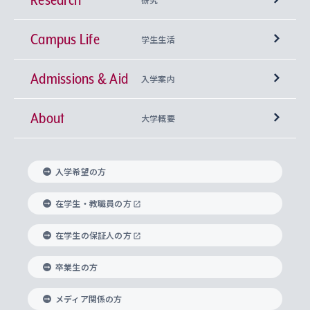
Campus Life
興味から学科を探す
研究所 等
神学部
学生生活
Admissions & Aid
上智大学の全学共通教育
Sophia Open Research Weeks (SORW)
学期区分と授業時間割
文学部
キリスト教文化研究所
入学案内
About
上智大学の語学教育
産官学連携
課外活動
上智大学で取得できる学位
総合人間科学部
中世思想研究所
基盤教育センター
大学概要
上智大学のアドミッション・ポリシー（入学者受
法学部
上智大学のグローバル教育
知的財産
グローバルな学びのコミュニティ
理事長・学長メッセージ
イベロアメリカ研究所
キリスト教人間学
言語教育研究センター
課外教育プログラム
入れの方針）
入学希望の方
経済学部
国際言語情報研究所
学びのサポート
研究支援制度
学生の相談窓口
上智大学の精神
身体知
ボランティア活動
グローバル教育センター
学長・副学長紹介
科目等履修生
在学生・教職員の方
外国語学部
グローバル・コンサーン研究所
思考と表現
大学院
研究活動に関する法令・研究費の使用について
キャリア形成サポート
グローバルエンゲージメント
在学生の保証人の方
上智大学で学ぶ
重点領域研究・自由課題研究
心身の健康相談
上智大学の理念
研究生・外国人特別研究生・国費留学生
卒業生の方
総合グローバル学部
比較文化研究所
データサイエンス
助産学専攻科
住まいのサポート
上智大学公式ソーシャルメディア
海外で学ぶ
ハラスメント防止の取り組み
上智大学の沿革
神学研究科
キャリア形成支援プログラム
上智大学を訪れた世界の知性
交換留学生(海外大学から上智大学で学ぶ)
メディア関係の方