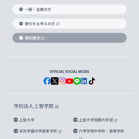
国際教養学部
ヨーロッパ研究所
生涯学習
学校法人上智学院について
障がいのある学生への支援
ソフィア・アーカイブズ
文学研究科
国際派・留学経験者 キャリア支援
グローバル・キャンパス
ノンディグリー生
一般・企業の方
理工学部
アジア文化研究所
上智大学とカトリック
数字で見る上智大学
実践宗教学研究科
就職（内定先）・進路統計
国連Weeks・アフリカWeeks
Sophia Short-term Program受講生
寄付をお考えの方
SPSF（Sophia Program for Sustainable
アメリカ・カナダ研究所
総合人間科学研究科
企業の採用ご担当者様へのご案内
ダイバーシティ＆サステナビリティへの取り組み
上智大学のネットワーク
資料請求
学費・奨学金
Futures） – 持続可能な未来を考える６学科連携
英語コース –
地球環境研究所
法学研究科（法科大学院含む）
卒業生へのご案内
上智大学の出版物
卒業生とのネットワーク
学部入学前に出願する奨学金
上智大学のビジュアル・アイデンティティ
メディア・ジャーナリズム研究所
経済学研究科
OFFICIAL SOCIAL MEDIA
父母・保証人とのネットワーク
上智大学大学案内・大学院案内
学部在学中に出願する奨学金
と校歌
イスラーム地域研究所
言語科学研究科
地域とのネットワーク
広報誌 Vox Sophia
上智大学への取材・キャンパスでの撮影について
国による高等教育の修学支援新制度
上智大学ビジュアル・アイデンティティ
水稀少社会研究センター
学校法人上智学院
グローバル・スタディーズ研究科
学外とのネットワーク
英文広報誌 SOPHIA magazine
大学院生対象の奨学金
上智大学の公開情報
公式キャラクター「ソフィアンくん」
上智大学
上智大学短期大学部
先進機械・構造材料イノベーションセンター
理工学研究科
上智大学出版SUPの出版物
海外留学する際の費用と奨学金
キャンパス案内
上智大学校歌 ・上智大学学生歌
上智大学の教育研究活動等の情報公表
栄光学園中学高等学校
六甲学院中学校・高等学校