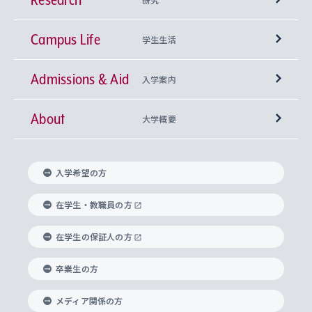
Campus Life
興味から学科を探す
研究所 等
神学部
学生生活
Admissions & Aid
上智大学の全学共通教育
Sophia Open Research Weeks (SORW)
学期区分と授業時間割
文学部
キリスト教文化研究所
入学案内
About
上智大学の語学教育
産官学連携
課外活動
上智大学で取得できる学位
総合人間科学部
中世思想研究所
基盤教育センター
大学概要
上智大学のアドミッション・ポリシー（入学者受
法学部
上智大学のグローバル教育
知的財産
グローバルな学びのコミュニティ
理事長・学長メッセージ
イベロアメリカ研究所
キリスト教人間学
言語教育研究センター
課外教育プログラム
入れの方針）
入学希望の方
経済学部
国際言語情報研究所
学びのサポート
研究支援制度
学生の相談窓口
上智大学の精神
身体知
ボランティア活動
グローバル教育センター
学長・副学長紹介
科目等履修生
在学生・教職員の方
外国語学部
グローバル・コンサーン研究所
思考と表現
大学院
研究活動に関する法令・研究費の使用について
キャリア形成サポート
グローバルエンゲージメント
在学生の保証人の方
上智大学で学ぶ
重点領域研究・自由課題研究
心身の健康相談
上智大学の理念
研究生・外国人特別研究生・国費留学生
卒業生の方
総合グローバル学部
比較文化研究所
データサイエンス
助産学専攻科
住まいのサポート
上智大学公式ソーシャルメディア
海外で学ぶ
ハラスメント防止の取り組み
上智大学の沿革
神学研究科
キャリア形成支援プログラム
上智大学を訪れた世界の知性
交換留学生(海外大学から上智大学で学ぶ)
メディア関係の方