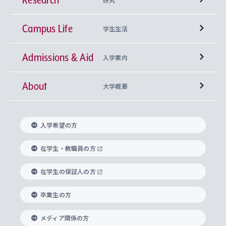
Campus Life
興味から学科を探す
研究所 等
神学部
学生生活
Admissions & Aid
上智大学の全学共通教育
Sophia Open Research Weeks (SORW)
学期区分と授業時間割
文学部
キリスト教文化研究所
入学案内
About
上智大学の語学教育
産官学連携
課外活動
上智大学で取得できる学位
総合人間科学部
中世思想研究所
基盤教育センター
大学概要
上智大学のアドミッション・ポリシー（入学者受
法学部
上智大学のグローバル教育
知的財産
グローバルな学びのコミュニティ
理事長・学長メッセージ
イベロアメリカ研究所
キリスト教人間学
言語教育研究センター
課外教育プログラム
入れの方針）
入学希望の方
経済学部
国際言語情報研究所
学びのサポート
研究支援制度
学生の相談窓口
上智大学の精神
身体知
ボランティア活動
グローバル教育センター
学長・副学長紹介
科目等履修生
在学生・教職員の方
外国語学部
グローバル・コンサーン研究所
思考と表現
大学院
研究活動に関する法令・研究費の使用について
キャリア形成サポート
グローバルエンゲージメント
在学生の保証人の方
上智大学で学ぶ
重点領域研究・自由課題研究
心身の健康相談
上智大学の理念
研究生・外国人特別研究生・国費留学生
卒業生の方
総合グローバル学部
比較文化研究所
データサイエンス
助産学専攻科
住まいのサポート
上智大学公式ソーシャルメディア
海外で学ぶ
ハラスメント防止の取り組み
上智大学の沿革
神学研究科
キャリア形成支援プログラム
上智大学を訪れた世界の知性
交換留学生(海外大学から上智大学で学ぶ)
メディア関係の方