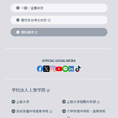
国際教養学部
ヨーロッパ研究所
生涯学習
学校法人上智学院について
障がいのある学生への支援
ソフィア・アーカイブズ
文学研究科
国際派・留学経験者 キャリア支援
グローバル・キャンパス
ノンディグリー生
一般・企業の方
理工学部
アジア文化研究所
上智大学とカトリック
数字で見る上智大学
実践宗教学研究科
就職（内定先）・進路統計
国連Weeks・アフリカWeeks
Sophia Short-term Program受講生
寄付をお考えの方
SPSF（Sophia Program for Sustainable
アメリカ・カナダ研究所
総合人間科学研究科
企業の採用ご担当者様へのご案内
ダイバーシティ＆サステナビリティへの取り組み
上智大学のネットワーク
資料請求
学費・奨学金
Futures） – 持続可能な未来を考える６学科連携
英語コース –
地球環境研究所
法学研究科（法科大学院含む）
卒業生へのご案内
上智大学の出版物
卒業生とのネットワーク
学部入学前に出願する奨学金
上智大学のビジュアル・アイデンティティ
メディア・ジャーナリズム研究所
経済学研究科
OFFICIAL SOCIAL MEDIA
父母・保証人とのネットワーク
上智大学大学案内・大学院案内
学部在学中に出願する奨学金
と校歌
イスラーム地域研究所
言語科学研究科
地域とのネットワーク
広報誌 Vox Sophia
上智大学への取材・キャンパスでの撮影について
国による高等教育の修学支援新制度
上智大学ビジュアル・アイデンティティ
水稀少社会研究センター
学校法人上智学院
グローバル・スタディーズ研究科
学外とのネットワーク
英文広報誌 SOPHIA magazine
大学院生対象の奨学金
上智大学の公開情報
公式キャラクター「ソフィアンくん」
上智大学
上智大学短期大学部
先進機械・構造材料イノベーションセンター
理工学研究科
上智大学出版SUPの出版物
海外留学する際の費用と奨学金
キャンパス案内
上智大学校歌 ・上智大学学生歌
上智大学の教育研究活動等の情報公表
栄光学園中学高等学校
六甲学院中学校・高等学校