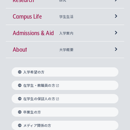
Campus Life
興味から学科を探す
研究所 等
神学部
学生生活
Admissions & Aid
上智大学の全学共通教育
Sophia Open Research Weeks (SORW)
学期区分と授業時間割
文学部
キリスト教文化研究所
入学案内
About
上智大学の語学教育
産官学連携
課外活動
上智大学で取得できる学位
総合人間科学部
中世思想研究所
基盤教育センター
大学概要
上智大学のアドミッション・ポリシー（入学者受
法学部
上智大学のグローバル教育
知的財産
グローバルな学びのコミュニティ
理事長・学長メッセージ
イベロアメリカ研究所
キリスト教人間学
言語教育研究センター
課外教育プログラム
入れの方針）
入学希望の方
経済学部
国際言語情報研究所
学びのサポート
研究支援制度
学生の相談窓口
上智大学の精神
身体知
ボランティア活動
グローバル教育センター
学長・副学長紹介
科目等履修生
在学生・教職員の方
外国語学部
グローバル・コンサーン研究所
思考と表現
大学院
研究活動に関する法令・研究費の使用について
キャリア形成サポート
グローバルエンゲージメント
在学生の保証人の方
上智大学で学ぶ
重点領域研究・自由課題研究
心身の健康相談
上智大学の理念
研究生・外国人特別研究生・国費留学生
卒業生の方
総合グローバル学部
比較文化研究所
データサイエンス
助産学専攻科
住まいのサポート
上智大学公式ソーシャルメディア
海外で学ぶ
ハラスメント防止の取り組み
上智大学の沿革
神学研究科
キャリア形成支援プログラム
上智大学を訪れた世界の知性
交換留学生(海外大学から上智大学で学ぶ)
メディア関係の方