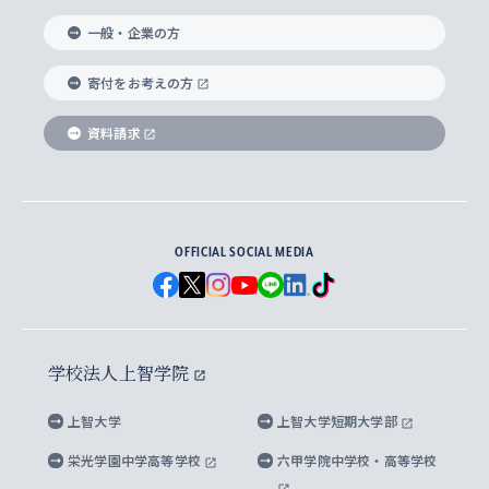
国際教養学部
ヨーロッパ研究所
生涯学習
学校法人上智学院について
障がいのある学生への支援
ソフィア・アーカイブズ
文学研究科
国際派・留学経験者 キャリア支援
グローバル・キャンパス
ノンディグリー生
一般・企業の方
理工学部
アジア文化研究所
上智大学とカトリック
数字で見る上智大学
実践宗教学研究科
就職（内定先）・進路統計
国連Weeks・アフリカWeeks
Sophia Short-term Program受講生
寄付をお考えの方
SPSF（Sophia Program for Sustainable
アメリカ・カナダ研究所
総合人間科学研究科
企業の採用ご担当者様へのご案内
ダイバーシティ＆サステナビリティへの取り組み
上智大学のネットワーク
資料請求
学費・奨学金
Futures） – 持続可能な未来を考える６学科連携
英語コース –
地球環境研究所
法学研究科（法科大学院含む）
卒業生へのご案内
上智大学の出版物
卒業生とのネットワーク
学部入学前に出願する奨学金
上智大学のビジュアル・アイデンティティ
メディア・ジャーナリズム研究所
経済学研究科
OFFICIAL SOCIAL MEDIA
父母・保証人とのネットワーク
上智大学大学案内・大学院案内
学部在学中に出願する奨学金
と校歌
イスラーム地域研究所
言語科学研究科
地域とのネットワーク
広報誌 Vox Sophia
上智大学への取材・キャンパスでの撮影について
国による高等教育の修学支援新制度
上智大学ビジュアル・アイデンティティ
水稀少社会研究センター
学校法人上智学院
グローバル・スタディーズ研究科
学外とのネットワーク
英文広報誌 SOPHIA magazine
大学院生対象の奨学金
上智大学の公開情報
公式キャラクター「ソフィアンくん」
上智大学
上智大学短期大学部
先進機械・構造材料イノベーションセンター
理工学研究科
上智大学出版SUPの出版物
海外留学する際の費用と奨学金
キャンパス案内
上智大学校歌 ・上智大学学生歌
上智大学の教育研究活動等の情報公表
栄光学園中学高等学校
六甲学院中学校・高等学校