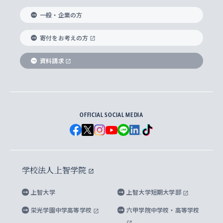
国際教養学部
ヨーロッパ研究所
生涯学習
学校法人上智学院について
障がいのある学生への支援
ソフィア・アーカイブズ
文学研究科
国際派・留学経験者 キャリア支援
グローバル・キャンパス
ノンディグリー生
一般・企業の方
理工学部
アジア文化研究所
上智大学とカトリック
数字で見る上智大学
実践宗教学研究科
就職（内定先）・進路統計
国連Weeks・アフリカWeeks
Sophia Short-term Program受講生
寄付をお考えの方
SPSF（Sophia Program for Sustainable
アメリカ・カナダ研究所
総合人間科学研究科
企業の採用ご担当者様へのご案内
ダイバーシティ＆サステナビリティへの取り組み
上智大学のネットワーク
資料請求
学費・奨学金
Futures） – 持続可能な未来を考える６学科連携
英語コース –
地球環境研究所
法学研究科（法科大学院含む）
卒業生へのご案内
上智大学の出版物
卒業生とのネットワーク
学部入学前に出願する奨学金
上智大学のビジュアル・アイデンティティ
メディア・ジャーナリズム研究所
経済学研究科
OFFICIAL SOCIAL MEDIA
父母・保証人とのネットワーク
上智大学大学案内・大学院案内
学部在学中に出願する奨学金
と校歌
イスラーム地域研究所
言語科学研究科
地域とのネットワーク
広報誌 Vox Sophia
上智大学への取材・キャンパスでの撮影について
国による高等教育の修学支援新制度
上智大学ビジュアル・アイデンティティ
水稀少社会研究センター
学校法人上智学院
グローバル・スタディーズ研究科
学外とのネットワーク
英文広報誌 SOPHIA magazine
大学院生対象の奨学金
上智大学の公開情報
公式キャラクター「ソフィアンくん」
上智大学
上智大学短期大学部
先進機械・構造材料イノベーションセンター
理工学研究科
上智大学出版SUPの出版物
海外留学する際の費用と奨学金
キャンパス案内
上智大学校歌 ・上智大学学生歌
上智大学の教育研究活動等の情報公表
栄光学園中学高等学校
六甲学院中学校・高等学校