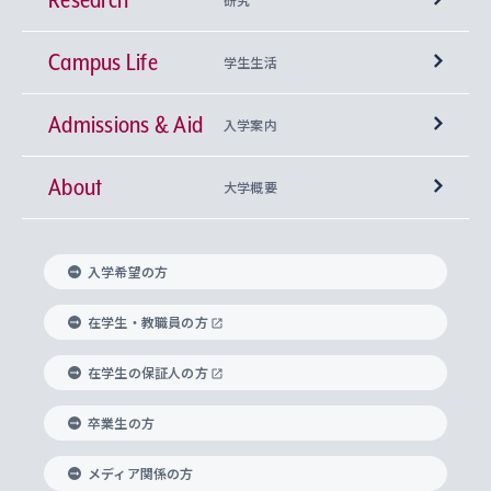
Campus Life
興味から学科を探す
研究所 等
神学部
学生生活
Admissions & Aid
上智大学の全学共通教育
Sophia Open Research Weeks (SORW)
学期区分と授業時間割
文学部
キリスト教文化研究所
入学案内
About
上智大学の語学教育
産官学連携
課外活動
上智大学で取得できる学位
総合人間科学部
中世思想研究所
基盤教育センター
大学概要
上智大学のアドミッション・ポリシー（入学者受
法学部
上智大学のグローバル教育
知的財産
グローバルな学びのコミュニティ
理事長・学長メッセージ
イベロアメリカ研究所
キリスト教人間学
言語教育研究センター
課外教育プログラム
入れの方針）
入学希望の方
経済学部
国際言語情報研究所
学びのサポート
研究支援制度
学生の相談窓口
上智大学の精神
身体知
ボランティア活動
グローバル教育センター
学長・副学長紹介
科目等履修生
在学生・教職員の方
外国語学部
グローバル・コンサーン研究所
思考と表現
大学院
研究活動に関する法令・研究費の使用について
キャリア形成サポート
グローバルエンゲージメント
在学生の保証人の方
上智大学で学ぶ
重点領域研究・自由課題研究
心身の健康相談
上智大学の理念
研究生・外国人特別研究生・国費留学生
卒業生の方
総合グローバル学部
比較文化研究所
データサイエンス
助産学専攻科
住まいのサポート
上智大学公式ソーシャルメディア
海外で学ぶ
ハラスメント防止の取り組み
上智大学の沿革
神学研究科
キャリア形成支援プログラム
上智大学を訪れた世界の知性
交換留学生(海外大学から上智大学で学ぶ)
メディア関係の方