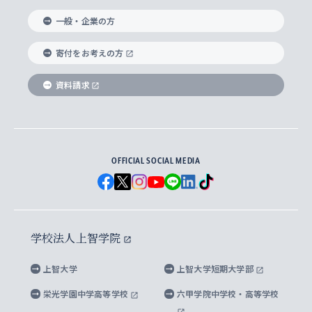
国際教養学部
ヨーロッパ研究所
生涯学習
学校法人上智学院について
障がいのある学生への支援
ソフィア・アーカイブズ
文学研究科
国際派・留学経験者 キャリア支援
グローバル・キャンパス
ノンディグリー生
一般・企業の方
理工学部
アジア文化研究所
上智大学とカトリック
数字で見る上智大学
実践宗教学研究科
就職（内定先）・進路統計
国連Weeks・アフリカWeeks
Sophia Short-term Program受講生
寄付をお考えの方
SPSF（Sophia Program for Sustainable
アメリカ・カナダ研究所
総合人間科学研究科
企業の採用ご担当者様へのご案内
ダイバーシティ＆サステナビリティへの取り組み
上智大学のネットワーク
資料請求
学費・奨学金
Futures） – 持続可能な未来を考える６学科連携
英語コース –
地球環境研究所
法学研究科（法科大学院含む）
卒業生へのご案内
上智大学の出版物
卒業生とのネットワーク
学部入学前に出願する奨学金
上智大学のビジュアル・アイデンティティ
メディア・ジャーナリズム研究所
経済学研究科
OFFICIAL SOCIAL MEDIA
父母・保証人とのネットワーク
上智大学大学案内・大学院案内
学部在学中に出願する奨学金
と校歌
イスラーム地域研究所
言語科学研究科
地域とのネットワーク
広報誌 Vox Sophia
上智大学への取材・キャンパスでの撮影について
国による高等教育の修学支援新制度
上智大学ビジュアル・アイデンティティ
水稀少社会研究センター
学校法人上智学院
グローバル・スタディーズ研究科
学外とのネットワーク
英文広報誌 SOPHIA magazine
大学院生対象の奨学金
上智大学の公開情報
公式キャラクター「ソフィアンくん」
上智大学
上智大学短期大学部
先進機械・構造材料イノベーションセンター
理工学研究科
上智大学出版SUPの出版物
海外留学する際の費用と奨学金
キャンパス案内
上智大学校歌 ・上智大学学生歌
上智大学の教育研究活動等の情報公表
栄光学園中学高等学校
六甲学院中学校・高等学校