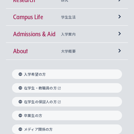
Campus Life
興味から学科を探す
研究所 等
神学部
学生生活
Admissions & Aid
上智大学の全学共通教育
Sophia Open Research Weeks (SORW)
学期区分と授業時間割
文学部
キリスト教文化研究所
入学案内
About
上智大学の語学教育
産官学連携
課外活動
上智大学で取得できる学位
総合人間科学部
中世思想研究所
基盤教育センター
大学概要
上智大学のアドミッション・ポリシー（入学者受
法学部
上智大学のグローバル教育
知的財産
グローバルな学びのコミュニティ
理事長・学長メッセージ
イベロアメリカ研究所
キリスト教人間学
言語教育研究センター
課外教育プログラム
入れの方針）
入学希望の方
経済学部
国際言語情報研究所
学びのサポート
研究支援制度
学生の相談窓口
上智大学の精神
身体知
ボランティア活動
グローバル教育センター
学長・副学長紹介
科目等履修生
在学生・教職員の方
外国語学部
グローバル・コンサーン研究所
思考と表現
大学院
研究活動に関する法令・研究費の使用について
キャリア形成サポート
グローバルエンゲージメント
在学生の保証人の方
上智大学で学ぶ
重点領域研究・自由課題研究
心身の健康相談
上智大学の理念
研究生・外国人特別研究生・国費留学生
卒業生の方
総合グローバル学部
比較文化研究所
データサイエンス
助産学専攻科
住まいのサポート
上智大学公式ソーシャルメディア
海外で学ぶ
ハラスメント防止の取り組み
上智大学の沿革
神学研究科
キャリア形成支援プログラム
上智大学を訪れた世界の知性
交換留学生(海外大学から上智大学で学ぶ)
メディア関係の方