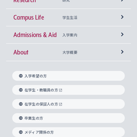
Campus Life
興味から学科を探す
研究所 等
神学部
学生生活
Admissions & Aid
上智大学の全学共通教育
Sophia Open Research Weeks (SORW)
学期区分と授業時間割
文学部
キリスト教文化研究所
入学案内
About
上智大学の語学教育
産官学連携
課外活動
上智大学で取得できる学位
総合人間科学部
中世思想研究所
基盤教育センター
大学概要
上智大学のアドミッション・ポリシー（入学者受
法学部
上智大学のグローバル教育
知的財産
グローバルな学びのコミュニティ
理事長・学長メッセージ
イベロアメリカ研究所
キリスト教人間学
言語教育研究センター
課外教育プログラム
入れの方針）
入学希望の方
経済学部
国際言語情報研究所
学びのサポート
研究支援制度
学生の相談窓口
上智大学の精神
身体知
ボランティア活動
グローバル教育センター
学長・副学長紹介
科目等履修生
在学生・教職員の方
外国語学部
グローバル・コンサーン研究所
思考と表現
大学院
研究活動に関する法令・研究費の使用について
キャリア形成サポート
グローバルエンゲージメント
在学生の保証人の方
上智大学で学ぶ
重点領域研究・自由課題研究
心身の健康相談
上智大学の理念
研究生・外国人特別研究生・国費留学生
卒業生の方
総合グローバル学部
比較文化研究所
データサイエンス
助産学専攻科
住まいのサポート
上智大学公式ソーシャルメディア
海外で学ぶ
ハラスメント防止の取り組み
上智大学の沿革
神学研究科
キャリア形成支援プログラム
上智大学を訪れた世界の知性
交換留学生(海外大学から上智大学で学ぶ)
メディア関係の方