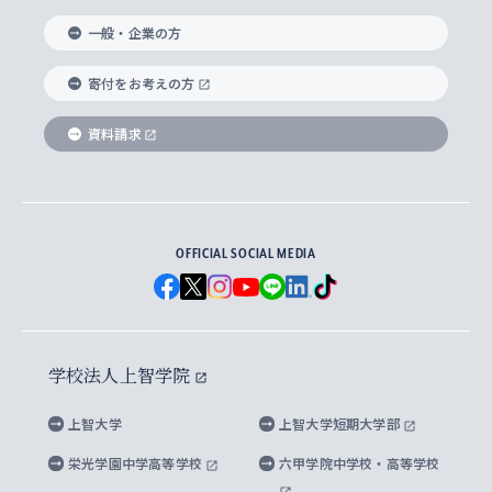
国際教養学部
ヨーロッパ研究所
生涯学習
学校法人上智学院について
障がいのある学生への支援
ソフィア・アーカイブズ
文学研究科
国際派・留学経験者 キャリア支援
グローバル・キャンパス
ノンディグリー生
一般・企業の方
理工学部
アジア文化研究所
上智大学とカトリック
数字で見る上智大学
実践宗教学研究科
就職（内定先）・進路統計
国連Weeks・アフリカWeeks
Sophia Short-term Program受講生
寄付をお考えの方
SPSF（Sophia Program for Sustainable
アメリカ・カナダ研究所
総合人間科学研究科
企業の採用ご担当者様へのご案内
ダイバーシティ＆サステナビリティへの取り組み
上智大学のネットワーク
資料請求
学費・奨学金
Futures） – 持続可能な未来を考える６学科連携
英語コース –
地球環境研究所
法学研究科（法科大学院含む）
卒業生へのご案内
上智大学の出版物
卒業生とのネットワーク
学部入学前に出願する奨学金
上智大学のビジュアル・アイデンティティ
メディア・ジャーナリズム研究所
経済学研究科
OFFICIAL SOCIAL MEDIA
父母・保証人とのネットワーク
上智大学大学案内・大学院案内
学部在学中に出願する奨学金
と校歌
イスラーム地域研究所
言語科学研究科
地域とのネットワーク
広報誌 Vox Sophia
上智大学への取材・キャンパスでの撮影について
国による高等教育の修学支援新制度
上智大学ビジュアル・アイデンティティ
水稀少社会研究センター
学校法人上智学院
グローバル・スタディーズ研究科
学外とのネットワーク
英文広報誌 SOPHIA magazine
大学院生対象の奨学金
上智大学の公開情報
公式キャラクター「ソフィアンくん」
上智大学
上智大学短期大学部
先進機械・構造材料イノベーションセンター
理工学研究科
上智大学出版SUPの出版物
海外留学する際の費用と奨学金
キャンパス案内
上智大学校歌 ・上智大学学生歌
上智大学の教育研究活動等の情報公表
栄光学園中学高等学校
六甲学院中学校・高等学校