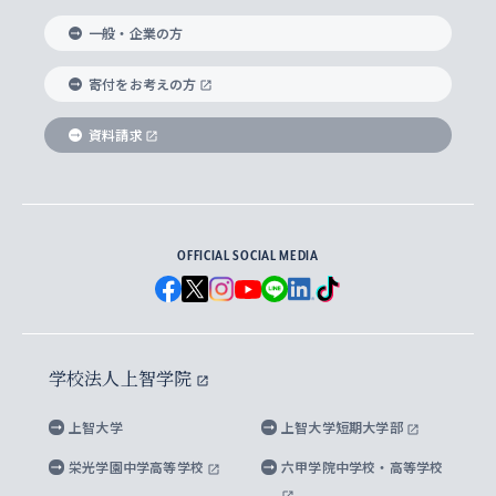
国際教養学部
ヨーロッパ研究所
生涯学習
学校法人上智学院について
障がいのある学生への支援
ソフィア・アーカイブズ
文学研究科
国際派・留学経験者 キャリア支援
グローバル・キャンパス
ノンディグリー生
一般・企業の方
理工学部
アジア文化研究所
上智大学とカトリック
数字で見る上智大学
実践宗教学研究科
就職（内定先）・進路統計
国連Weeks・アフリカWeeks
Sophia Short-term Program受講生
寄付をお考えの方
SPSF（Sophia Program for Sustainable
アメリカ・カナダ研究所
総合人間科学研究科
企業の採用ご担当者様へのご案内
ダイバーシティ＆サステナビリティへの取り組み
上智大学のネットワーク
資料請求
学費・奨学金
Futures） – 持続可能な未来を考える６学科連携
英語コース –
地球環境研究所
法学研究科（法科大学院含む）
卒業生へのご案内
上智大学の出版物
卒業生とのネットワーク
学部入学前に出願する奨学金
上智大学のビジュアル・アイデンティティ
メディア・ジャーナリズム研究所
経済学研究科
OFFICIAL SOCIAL MEDIA
父母・保証人とのネットワーク
上智大学大学案内・大学院案内
学部在学中に出願する奨学金
と校歌
イスラーム地域研究所
言語科学研究科
地域とのネットワーク
広報誌 Vox Sophia
上智大学への取材・キャンパスでの撮影について
国による高等教育の修学支援新制度
上智大学ビジュアル・アイデンティティ
水稀少社会研究センター
学校法人上智学院
グローバル・スタディーズ研究科
学外とのネットワーク
英文広報誌 SOPHIA magazine
大学院生対象の奨学金
上智大学の公開情報
公式キャラクター「ソフィアンくん」
上智大学
上智大学短期大学部
先進機械・構造材料イノベーションセンター
理工学研究科
上智大学出版SUPの出版物
海外留学する際の費用と奨学金
キャンパス案内
上智大学校歌 ・上智大学学生歌
上智大学の教育研究活動等の情報公表
栄光学園中学高等学校
六甲学院中学校・高等学校