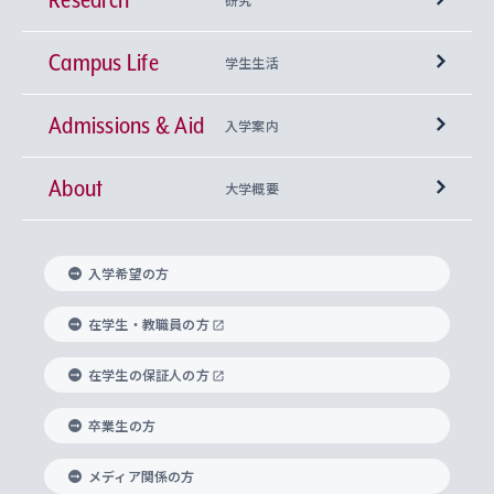
Campus Life
興味から学科を探す
研究所 等
神学部
学生生活
Admissions & Aid
上智大学の全学共通教育
Sophia Open Research Weeks (SORW)
学期区分と授業時間割
文学部
キリスト教文化研究所
入学案内
About
上智大学の語学教育
産官学連携
課外活動
上智大学で取得できる学位
総合人間科学部
中世思想研究所
基盤教育センター
大学概要
上智大学のアドミッション・ポリシー（入学者受
法学部
上智大学のグローバル教育
知的財産
グローバルな学びのコミュニティ
理事長・学長メッセージ
イベロアメリカ研究所
キリスト教人間学
言語教育研究センター
課外教育プログラム
入れの方針）
入学希望の方
経済学部
国際言語情報研究所
学びのサポート
研究支援制度
学生の相談窓口
上智大学の精神
身体知
ボランティア活動
グローバル教育センター
学長・副学長紹介
科目等履修生
在学生・教職員の方
外国語学部
グローバル・コンサーン研究所
思考と表現
大学院
研究活動に関する法令・研究費の使用について
キャリア形成サポート
グローバルエンゲージメント
在学生の保証人の方
上智大学で学ぶ
重点領域研究・自由課題研究
心身の健康相談
上智大学の理念
研究生・外国人特別研究生・国費留学生
卒業生の方
総合グローバル学部
比較文化研究所
データサイエンス
助産学専攻科
住まいのサポート
上智大学公式ソーシャルメディア
海外で学ぶ
ハラスメント防止の取り組み
上智大学の沿革
神学研究科
キャリア形成支援プログラム
上智大学を訪れた世界の知性
交換留学生(海外大学から上智大学で学ぶ)
メディア関係の方