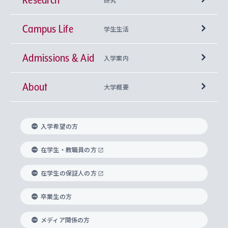
Campus Life
興味から学科を探す
研究所 等
神学部
学生生活
Admissions & Aid
上智大学の全学共通教育
Sophia Open Research Weeks (SORW)
学期区分と授業時間割
文学部
キリスト教文化研究所
入学案内
About
上智大学の語学教育
産官学連携
課外活動
上智大学で取得できる学位
総合人間科学部
中世思想研究所
基盤教育センター
大学概要
上智大学のアドミッション・ポリシー（入学者受
法学部
上智大学のグローバル教育
知的財産
グローバルな学びのコミュニティ
理事長・学長メッセージ
イベロアメリカ研究所
キリスト教人間学
言語教育研究センター
課外教育プログラム
入れの方針）
入学希望の方
経済学部
国際言語情報研究所
学びのサポート
研究支援制度
学生の相談窓口
上智大学の精神
身体知
ボランティア活動
グローバル教育センター
学長・副学長紹介
科目等履修生
在学生・教職員の方
外国語学部
グローバル・コンサーン研究所
思考と表現
大学院
研究活動に関する法令・研究費の使用について
キャリア形成サポート
グローバルエンゲージメント
在学生の保証人の方
上智大学で学ぶ
重点領域研究・自由課題研究
心身の健康相談
上智大学の理念
研究生・外国人特別研究生・国費留学生
卒業生の方
総合グローバル学部
比較文化研究所
データサイエンス
助産学専攻科
住まいのサポート
上智大学公式ソーシャルメディア
海外で学ぶ
ハラスメント防止の取り組み
上智大学の沿革
神学研究科
キャリア形成支援プログラム
上智大学を訪れた世界の知性
交換留学生(海外大学から上智大学で学ぶ)
メディア関係の方