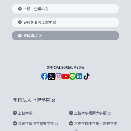
国際教養学部
ヨーロッパ研究所
生涯学習
学校法人上智学院について
障がいのある学生への支援
ソフィア・アーカイブズ
文学研究科
国際派・留学経験者 キャリア支援
グローバル・キャンパス
ノンディグリー生
一般・企業の方
理工学部
アジア文化研究所
上智大学とカトリック
数字で見る上智大学
実践宗教学研究科
就職（内定先）・進路統計
国連Weeks・アフリカWeeks
Sophia Short-term Program受講生
寄付をお考えの方
SPSF（Sophia Program for Sustainable
アメリカ・カナダ研究所
総合人間科学研究科
企業の採用ご担当者様へのご案内
ダイバーシティ＆サステナビリティへの取り組み
上智大学のネットワーク
資料請求
学費・奨学金
Futures） – 持続可能な未来を考える６学科連携
英語コース –
地球環境研究所
法学研究科（法科大学院含む）
卒業生へのご案内
上智大学の出版物
卒業生とのネットワーク
学部入学前に出願する奨学金
上智大学のビジュアル・アイデンティティ
メディア・ジャーナリズム研究所
経済学研究科
OFFICIAL SOCIAL MEDIA
父母・保証人とのネットワーク
上智大学大学案内・大学院案内
学部在学中に出願する奨学金
と校歌
イスラーム地域研究所
言語科学研究科
地域とのネットワーク
広報誌 Vox Sophia
上智大学への取材・キャンパスでの撮影について
国による高等教育の修学支援新制度
上智大学ビジュアル・アイデンティティ
水稀少社会研究センター
学校法人上智学院
グローバル・スタディーズ研究科
学外とのネットワーク
英文広報誌 SOPHIA magazine
大学院生対象の奨学金
上智大学の公開情報
公式キャラクター「ソフィアンくん」
上智大学
上智大学短期大学部
先進機械・構造材料イノベーションセンター
理工学研究科
上智大学出版SUPの出版物
海外留学する際の費用と奨学金
キャンパス案内
上智大学校歌 ・上智大学学生歌
上智大学の教育研究活動等の情報公表
栄光学園中学高等学校
六甲学院中学校・高等学校