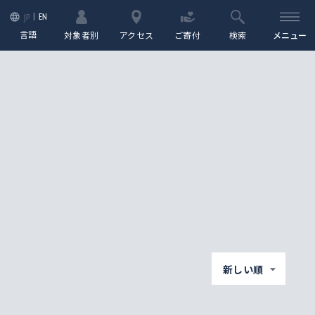
EN
JP
言語
対象者別
アクセス
ご寄付
検索
メニュー
新しい順