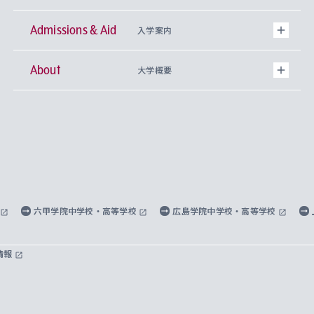
Admissions & Aid
上智大学の全学共通教育
Sophia Open Research Weeks (SORW)
学期区分と授業時間割
文学部
キリスト教文化研究所
入学案内
About
上智大学の語学教育
産官学連携
課外活動
上智大学で取得できる学位
総合人間科学部
中世思想研究所
基盤教育センター
大学概要
上智大学のアドミッション・ポリシー（入学者受
法学部
上智大学のグローバル教育
知的財産
グローバルな学びのコミュニティ
理事長・学長メッセージ
イベロアメリカ研究所
キリスト教人間学
言語教育研究センター
課外教育プログラム
入れの方針）
経済学部
国際言語情報研究所
学びのサポート
研究支援制度
学生の相談窓口
上智大学の精神
身体知
ボランティア活動
グローバル教育センター
学長・副学長紹介
科目等履修生
外国語学部
グローバル・コンサーン研究所
思考と表現
大学院
研究活動に関する法令・研究費の使用について
キャリア形成サポート
グローバルエンゲージメント
上智大学で学ぶ
重点領域研究・自由課題研究
心身の健康相談
上智大学の理念
研究生・外国人特別研究生・国費留学生
六甲学院中学校・高等学校
広島学院中学校・高等学校
総合グローバル学部
比較文化研究所
データサイエンス
助産学専攻科
住まいのサポート
上智大学公式ソーシャルメディア
海外で学ぶ
ハラスメント防止の取り組み
上智大学の沿革
神学研究科
キャリア形成支援プログラム
上智大学を訪れた世界の知性
交換留学生(海外大学から上智大学で学ぶ)
情報
国際教養学部
ヨーロッパ研究所
生涯学習
学校法人上智学院について
障がいのある学生への支援
ソフィア・アーカイブズ
文学研究科
国際派・留学経験者 キャリア支援
グローバル・キャンパス
ノンディグリー生
理工学部
アジア文化研究所
上智大学とカトリック
数字で見る上智大学
実践宗教学研究科
就職（内定先）・進路統計
国連Weeks・アフリカWeeks