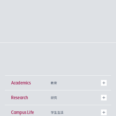
Academics
教育
Research
学部
研究
Campus Life
興味から学科を探す
研究所 等
神学部
学生生活