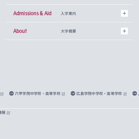
Admissions & Aid
上智大学の全学共通教育
Sophia Open Research Weeks (SORW)
学期区分と授業時間割
文学部
キリスト教文化研究所
入学案内
About
上智大学の語学教育
産官学連携
課外活動
上智大学で取得できる学位
総合人間科学部
中世思想研究所
基盤教育センター
大学概要
上智大学のアドミッション・ポリシー（入学者受
法学部
上智大学のグローバル教育
知的財産
グローバルな学びのコミュニティ
理事長・学長メッセージ
イベロアメリカ研究所
キリスト教人間学
言語教育研究センター
課外教育プログラム
入れの方針）
経済学部
国際言語情報研究所
学びのサポート
研究支援制度
学生の相談窓口
上智大学の精神
身体知
ボランティア活動
グローバル教育センター
学長・副学長紹介
科目等履修生
外国語学部
グローバル・コンサーン研究所
思考と表現
大学院
研究活動に関する法令・研究費の使用について
キャリア形成サポート
グローバルエンゲージメント
上智大学で学ぶ
重点領域研究・自由課題研究
心身の健康相談
上智大学の理念
研究生・外国人特別研究生・国費留学生
六甲学院中学校・高等学校
広島学院中学校・高等学校
総合グローバル学部
比較文化研究所
データサイエンス
助産学専攻科
住まいのサポート
上智大学公式ソーシャルメディア
海外で学ぶ
ハラスメント防止の取り組み
上智大学の沿革
神学研究科
キャリア形成支援プログラム
上智大学を訪れた世界の知性
交換留学生(海外大学から上智大学で学ぶ)
情報
国際教養学部
ヨーロッパ研究所
生涯学習
学校法人上智学院について
障がいのある学生への支援
ソフィア・アーカイブズ
文学研究科
国際派・留学経験者 キャリア支援
グローバル・キャンパス
ノンディグリー生
理工学部
アジア文化研究所
上智大学とカトリック
数字で見る上智大学
実践宗教学研究科
就職（内定先）・進路統計
国連Weeks・アフリカWeeks