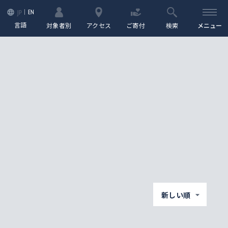
EN
JP
言語
対象者別
アクセス
ご寄付
検索
メニュー
新しい順