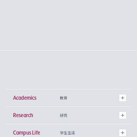
Academics
教育
Research
学部
研究
Campus Life
興味から学科を探す
研究所 等
神学部
学生生活