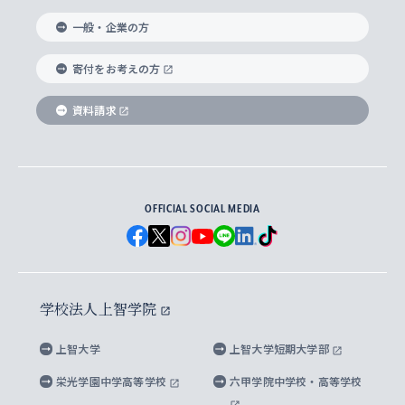
国際教養学部
ヨーロッパ研究所
生涯学習
学校法人上智学院について
障がいのある学生への支援
ソフィア・アーカイブズ
文学研究科
国際派・留学経験者 キャリア支援
グローバル・キャンパス
ノンディグリー生
一般・企業の方
理工学部
アジア文化研究所
上智大学とカトリック
数字で見る上智大学
実践宗教学研究科
就職（内定先）・進路統計
国連Weeks・アフリカWeeks
Sophia Short-term Program受講生
寄付をお考えの方
SPSF（Sophia Program for Sustainable
アメリカ・カナダ研究所
総合人間科学研究科
企業の採用ご担当者様へのご案内
ダイバーシティ＆サステナビリティへの取り組み
上智大学のネットワーク
資料請求
学費・奨学金
Futures） – 持続可能な未来を考える６学科連携
英語コース –
地球環境研究所
法学研究科（法科大学院含む）
卒業生へのご案内
上智大学の出版物
卒業生とのネットワーク
学部入学前に出願する奨学金
上智大学のビジュアル・アイデンティティ
メディア・ジャーナリズム研究所
経済学研究科
OFFICIAL SOCIAL MEDIA
父母・保証人とのネットワーク
上智大学大学案内・大学院案内
学部在学中に出願する奨学金
と校歌
イスラーム地域研究所
言語科学研究科
地域とのネットワーク
広報誌 Vox Sophia
上智大学への取材・キャンパスでの撮影について
国による高等教育の修学支援新制度
上智大学ビジュアル・アイデンティティ
水稀少社会研究センター
学校法人上智学院
グローバル・スタディーズ研究科
学外とのネットワーク
英文広報誌 SOPHIA magazine
大学院生対象の奨学金
上智大学の公開情報
公式キャラクター「ソフィアンくん」
上智大学
上智大学短期大学部
先進機械・構造材料イノベーションセンター
理工学研究科
上智大学出版SUPの出版物
海外留学する際の費用と奨学金
キャンパス案内
上智大学校歌 ・上智大学学生歌
上智大学の教育研究活動等の情報公表
栄光学園中学高等学校
六甲学院中学校・高等学校