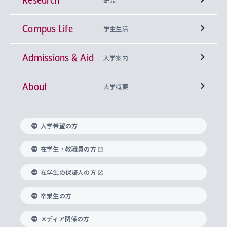
Campus Life
興味から学科を探す
研究所 等
神学部
学生生活
Admissions & Aid
上智大学の全学共通教育
Sophia Open Research Weeks (SORW)
学期区分と授業時間割
文学部
キリスト教文化研究所
入学案内
About
上智大学の語学教育
産官学連携
課外活動
上智大学で取得できる学位
総合人間科学部
中世思想研究所
基盤教育センター
大学概要
上智大学のアドミッション・ポリシー（入学者受
法学部
上智大学のグローバル教育
知的財産
グローバルな学びのコミュニティ
理事長・学長メッセージ
イベロアメリカ研究所
キリスト教人間学
言語教育研究センター
課外教育プログラム
入れの方針）
入学希望の方
経済学部
国際言語情報研究所
学びのサポート
研究支援制度
学生の相談窓口
上智大学の精神
身体知
ボランティア活動
グローバル教育センター
学長・副学長紹介
科目等履修生
在学生・教職員の方
外国語学部
グローバル・コンサーン研究所
思考と表現
大学院
研究活動に関する法令・研究費の使用について
キャリア形成サポート
グローバルエンゲージメント
在学生の保証人の方
上智大学で学ぶ
重点領域研究・自由課題研究
心身の健康相談
上智大学の理念
研究生・外国人特別研究生・国費留学生
卒業生の方
総合グローバル学部
比較文化研究所
データサイエンス
助産学専攻科
住まいのサポート
上智大学公式ソーシャルメディア
海外で学ぶ
ハラスメント防止の取り組み
上智大学の沿革
神学研究科
キャリア形成支援プログラム
上智大学を訪れた世界の知性
交換留学生(海外大学から上智大学で学ぶ)
メディア関係の方