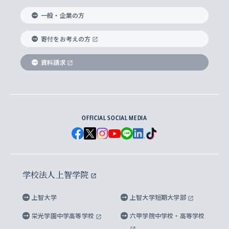
国際教養学部
ヨーロッパ研究所
生涯学習
学校法人上智学院について
障がいのある学生への支援
ソフィア・アーカイブズ
文学研究科
国際派・留学経験者 キャリア支援
グローバル・キャンパス
ノンディグリー生
一般・企業の方
理工学部
アジア文化研究所
上智大学とカトリック
数字で見る上智大学
実践宗教学研究科
就職（内定先）・進路統計
国連Weeks・アフリカWeeks
Sophia Short-term Program受講生
寄付をお考えの方
SPSF（Sophia Program for Sustainable
アメリカ・カナダ研究所
総合人間科学研究科
企業の採用ご担当者様へのご案内
ダイバーシティ＆サステナビリティへの取り組み
上智大学のネットワーク
資料請求
学費・奨学金
Futures） – 持続可能な未来を考える６学科連携
英語コース –
地球環境研究所
法学研究科（法科大学院含む）
卒業生へのご案内
上智大学の出版物
卒業生とのネットワーク
学部入学前に出願する奨学金
上智大学のビジュアル・アイデンティティ
メディア・ジャーナリズム研究所
経済学研究科
OFFICIAL SOCIAL MEDIA
父母・保証人とのネットワーク
上智大学大学案内・大学院案内
学部在学中に出願する奨学金
と校歌
イスラーム地域研究所
言語科学研究科
地域とのネットワーク
広報誌 Vox Sophia
上智大学への取材・キャンパスでの撮影について
国による高等教育の修学支援新制度
上智大学ビジュアル・アイデンティティ
水稀少社会研究センター
学校法人上智学院
グローバル・スタディーズ研究科
学外とのネットワーク
英文広報誌 SOPHIA magazine
大学院生対象の奨学金
上智大学の公開情報
公式キャラクター「ソフィアンくん」
上智大学
上智大学短期大学部
先進機械・構造材料イノベーションセンター
理工学研究科
上智大学出版SUPの出版物
海外留学する際の費用と奨学金
キャンパス案内
上智大学校歌 ・上智大学学生歌
上智大学の教育研究活動等の情報公表
栄光学園中学高等学校
六甲学院中学校・高等学校