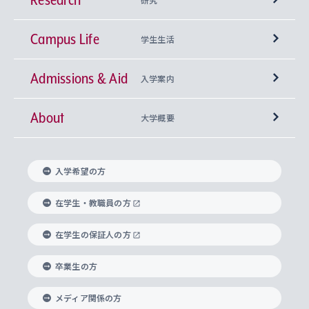
Campus Life
興味から学科を探す
研究所 等
神学部
学生生活
Admissions & Aid
上智大学の全学共通教育
Sophia Open Research Weeks (SORW)
学期区分と授業時間割
文学部
キリスト教文化研究所
入学案内
About
上智大学の語学教育
産官学連携
課外活動
上智大学で取得できる学位
総合人間科学部
中世思想研究所
基盤教育センター
大学概要
上智大学のアドミッション・ポリシー（入学者受
法学部
上智大学のグローバル教育
知的財産
グローバルな学びのコミュニティ
理事長・学長メッセージ
イベロアメリカ研究所
キリスト教人間学
言語教育研究センター
課外教育プログラム
入れの方針）
入学希望の方
経済学部
国際言語情報研究所
学びのサポート
研究支援制度
学生の相談窓口
上智大学の精神
身体知
ボランティア活動
グローバル教育センター
学長・副学長紹介
科目等履修生
在学生・教職員の方
外国語学部
グローバル・コンサーン研究所
思考と表現
大学院
研究活動に関する法令・研究費の使用について
キャリア形成サポート
グローバルエンゲージメント
在学生の保証人の方
上智大学で学ぶ
重点領域研究・自由課題研究
心身の健康相談
上智大学の理念
研究生・外国人特別研究生・国費留学生
卒業生の方
総合グローバル学部
比較文化研究所
データサイエンス
助産学専攻科
住まいのサポート
上智大学公式ソーシャルメディア
海外で学ぶ
ハラスメント防止の取り組み
上智大学の沿革
神学研究科
キャリア形成支援プログラム
上智大学を訪れた世界の知性
交換留学生(海外大学から上智大学で学ぶ)
メディア関係の方