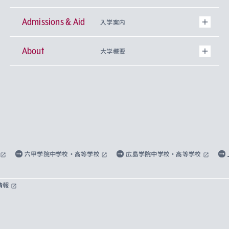
Admissions & Aid
上智大学の全学共通教育
Sophia Open Research Weeks (SORW)
学期区分と授業時間割
文学部
キリスト教文化研究所
入学案内
About
上智大学の語学教育
産官学連携
課外活動
上智大学で取得できる学位
総合人間科学部
中世思想研究所
基盤教育センター
大学概要
上智大学のアドミッション・ポリシー（入学者受
法学部
上智大学のグローバル教育
知的財産
グローバルな学びのコミュニティ
理事長・学長メッセージ
イベロアメリカ研究所
キリスト教人間学
言語教育研究センター
課外教育プログラム
入れの方針）
経済学部
国際言語情報研究所
学びのサポート
研究支援制度
学生の相談窓口
上智大学の精神
身体知
ボランティア活動
グローバル教育センター
学長・副学長紹介
科目等履修生
外国語学部
グローバル・コンサーン研究所
思考と表現
大学院
研究活動に関する法令・研究費の使用について
キャリア形成サポート
グローバルエンゲージメント
上智大学で学ぶ
重点領域研究・自由課題研究
心身の健康相談
上智大学の理念
研究生・外国人特別研究生・国費留学生
六甲学院中学校・高等学校
広島学院中学校・高等学校
総合グローバル学部
比較文化研究所
データサイエンス
助産学専攻科
住まいのサポート
上智大学公式ソーシャルメディア
海外で学ぶ
ハラスメント防止の取り組み
上智大学の沿革
神学研究科
キャリア形成支援プログラム
上智大学を訪れた世界の知性
交換留学生(海外大学から上智大学で学ぶ)
情報
国際教養学部
ヨーロッパ研究所
生涯学習
学校法人上智学院について
障がいのある学生への支援
ソフィア・アーカイブズ
文学研究科
国際派・留学経験者 キャリア支援
グローバル・キャンパス
ノンディグリー生
理工学部
アジア文化研究所
上智大学とカトリック
数字で見る上智大学
実践宗教学研究科
就職（内定先）・進路統計
国連Weeks・アフリカWeeks