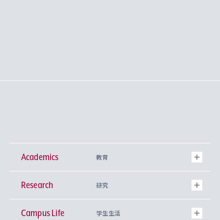
Academics
教育
Research
学部
研究
Campus Life
興味から学科を探す
研究所 等
神学部
学生生活