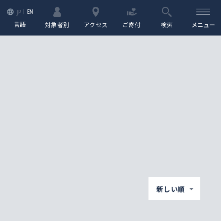
EN
JP
言語
対象者別
アクセス
ご寄付
検索
メニュー
新しい順