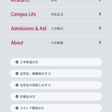
Campus Life
興味から学科を探す
研究所 等
神学部
学生生活
Admissions & Aid
上智大学の全学共通教育
Sophia Open Research Weeks (SORW)
学期区分と授業時間割
文学部
キリスト教文化研究所
入学案内
About
上智大学の語学教育
産官学連携
課外活動
上智大学で取得できる学位
総合人間科学部
中世思想研究所
基盤教育センター
大学概要
上智大学のアドミッション・ポリシー（入学者受
法学部
上智大学のグローバル教育
知的財産
グローバルな学びのコミュニティ
理事長・学長メッセージ
イベロアメリカ研究所
キリスト教人間学
言語教育研究センター
課外教育プログラム
入れの方針）
入学希望の方
経済学部
国際言語情報研究所
学びのサポート
研究支援制度
学生の相談窓口
上智大学の精神
身体知
ボランティア活動
グローバル教育センター
学長・副学長紹介
科目等履修生
在学生・教職員の方
外国語学部
グローバル・コンサーン研究所
思考と表現
大学院
研究活動に関する法令・研究費の使用について
キャリア形成サポート
グローバルエンゲージメント
在学生の保証人の方
上智大学で学ぶ
重点領域研究・自由課題研究
心身の健康相談
上智大学の理念
研究生・外国人特別研究生・国費留学生
卒業生の方
総合グローバル学部
比較文化研究所
データサイエンス
助産学専攻科
住まいのサポート
上智大学公式ソーシャルメディア
海外で学ぶ
ハラスメント防止の取り組み
上智大学の沿革
神学研究科
キャリア形成支援プログラム
上智大学を訪れた世界の知性
交換留学生(海外大学から上智大学で学ぶ)
メディア関係の方