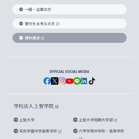
国際教養学部
ヨーロッパ研究所
生涯学習
学校法人上智学院について
障がいのある学生への支援
ソフィア・アーカイブズ
文学研究科
国際派・留学経験者 キャリア支援
グローバル・キャンパス
ノンディグリー生
一般・企業の方
理工学部
アジア文化研究所
上智大学とカトリック
数字で見る上智大学
実践宗教学研究科
就職（内定先）・進路統計
国連Weeks・アフリカWeeks
Sophia Short-term Program受講生
寄付をお考えの方
SPSF（Sophia Program for Sustainable
アメリカ・カナダ研究所
総合人間科学研究科
企業の採用ご担当者様へのご案内
ダイバーシティ＆サステナビリティへの取り組み
上智大学のネットワーク
資料請求
学費・奨学金
Futures） – 持続可能な未来を考える６学科連携
英語コース –
地球環境研究所
法学研究科（法科大学院含む）
卒業生へのご案内
上智大学の出版物
卒業生とのネットワーク
学部入学前に出願する奨学金
上智大学のビジュアル・アイデンティティ
メディア・ジャーナリズム研究所
経済学研究科
OFFICIAL SOCIAL MEDIA
父母・保証人とのネットワーク
上智大学大学案内・大学院案内
学部在学中に出願する奨学金
と校歌
イスラーム地域研究所
言語科学研究科
地域とのネットワーク
広報誌 Vox Sophia
上智大学への取材・キャンパスでの撮影について
国による高等教育の修学支援新制度
上智大学ビジュアル・アイデンティティ
水稀少社会研究センター
学校法人上智学院
グローバル・スタディーズ研究科
学外とのネットワーク
英文広報誌 SOPHIA magazine
大学院生対象の奨学金
上智大学の公開情報
公式キャラクター「ソフィアンくん」
上智大学
上智大学短期大学部
先進機械・構造材料イノベーションセンター
理工学研究科
上智大学出版SUPの出版物
海外留学する際の費用と奨学金
キャンパス案内
上智大学校歌 ・上智大学学生歌
上智大学の教育研究活動等の情報公表
栄光学園中学高等学校
六甲学院中学校・高等学校