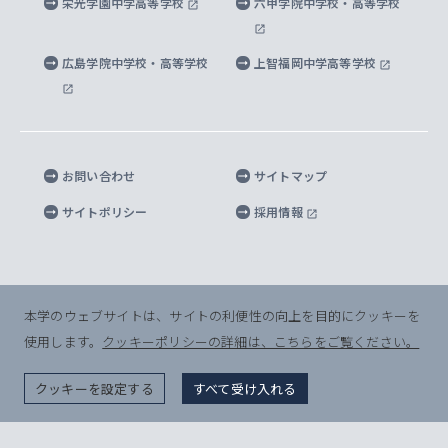
栄光学園中学高等学校
六甲学院中学校・高等学校
マイクロ波サイエンス研究センター
地球環境学研究科
SOPHIA U Viewbook（英文大学案内）
家計急変者・被災学生への経済援助
海外拠点
内部質保証と自己点検・評価
四谷キャンパス 施設紹介
広島学院中学校・高等学校
上智福岡中学高等学校
アイランド・サステナビリティ研究所
応用データサイエンス学位プログラム
SOPHIA未来募金によるサポート
上智大学名誉教授
秦野キャンパス内施設
人間の安全保障研究所
教職協働の取り組み
キャンパスへのアクセス
お問い合わせ
サイトマップ
キリシタン文庫
サイトポリシー
採用情報
プライバシーポリシー
モニュメンタ・ニポニカ
For Others, With Others
半導体研究所
本学のウェブサイトは、サイトの利便性の向上を目的にクッキーを
使用します。
クッキーポリシーの詳細は、こちらをご覧ください。
グリーフケア研究所
© Sophia University. All Rights Reserved.
クッキーを設定する
すべて受け入れる
生命倫理研究所