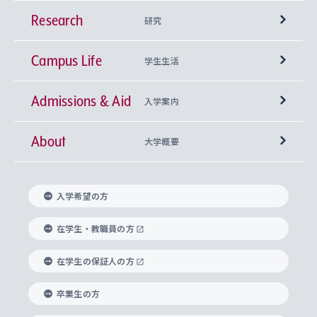
Research
学部
研究
Campus Life
興味から学科を探す
研究所 等
神学部
学生生活
Admissions & Aid
上智大学の全学共通教育
Sophia Open Research Weeks (SORW)
学期区分と授業時間割
文学部
キリスト教文化研究所
入学案内
About
上智大学の語学教育
産官学連携
課外活動
上智大学で取得できる学位
総合人間科学部
中世思想研究所
基盤教育センター
大学概要
上智大学のアドミッション・ポリシー（入学者受
法学部
上智大学のグローバル教育
知的財産
グローバルな学びのコミュニティ
理事長・学長メッセージ
イベロアメリカ研究所
キリスト教人間学
言語教育研究センター
課外教育プログラム
入れの方針）
入学希望の方
経済学部
国際言語情報研究所
学びのサポート
研究支援制度
学生の相談窓口
上智大学の精神
身体知
ボランティア活動
グローバル教育センター
学長・副学長紹介
科目等履修生
在学生・教職員の方
外国語学部
グローバル・コンサーン研究所
思考と表現
大学院
研究活動に関する法令・研究費の使用について
キャリア形成サポート
グローバルエンゲージメント
在学生の保証人の方
上智大学で学ぶ
重点領域研究・自由課題研究
心身の健康相談
上智大学の理念
研究生・外国人特別研究生・国費留学生
卒業生の方
総合グローバル学部
比較文化研究所
データサイエンス
助産学専攻科
住まいのサポート
上智大学公式ソーシャルメディア
海外で学ぶ
ハラスメント防止の取り組み
上智大学の沿革
神学研究科
キャリア形成支援プログラム
上智大学を訪れた世界の知性
交換留学生(海外大学から上智大学で学ぶ)