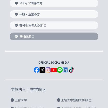
メディア関係の方
国際教養学部
ヨーロッパ研究所
生涯学習
学校法人上智学院について
障がいのある学生への支援
ソフィア・アーカイブズ
文学研究科
国際派・留学経験者 キャリア支援
グローバル・キャンパス
ノンディグリー生
一般・企業の方
理工学部
アジア文化研究所
上智大学とカトリック
数字で見る上智大学
実践宗教学研究科
就職（内定先）・進路統計
国連Weeks・アフリカWeeks
Sophia Short-term Program受講生
寄付をお考えの方
SPSF（Sophia Program for Sustainable
アメリカ・カナダ研究所
総合人間科学研究科
企業の採用ご担当者様へのご案内
ダイバーシティ＆サステナビリティへの取り組み
上智大学のネットワーク
資料請求
学費・奨学金
Futures） – 持続可能な未来を考える６学科連携
英語コース –
地球環境研究所
法学研究科（法科大学院含む）
卒業生へのご案内
上智大学の出版物
卒業生とのネットワーク
学部入学前に出願する奨学金
上智大学のビジュアル・アイデンティティ
メディア・ジャーナリズム研究所
経済学研究科
OFFICIAL SOCIAL MEDIA
父母・保証人とのネットワーク
上智大学大学案内・大学院案内
学部在学中に出願する奨学金
と校歌
イスラーム地域研究所
言語科学研究科
地域とのネットワーク
広報誌 Vox Sophia
上智大学への取材・キャンパスでの撮影について
国による高等教育の修学支援新制度
上智大学ビジュアル・アイデンティティ
水稀少社会研究センター
学校法人上智学院
グローバル・スタディーズ研究科
学外とのネットワーク
英文広報誌 SOPHIA magazine
大学院生対象の奨学金
上智大学の公開情報
公式キャラクター「ソフィアンくん」
上智大学
上智大学短期大学部
先進機械・構造材料イノベーションセンター
理工学研究科
上智大学出版SUPの出版物
海外留学する際の費用と奨学金
キャンパス案内
上智大学校歌 ・上智大学学生歌
上智大学の教育研究活動等の情報公表