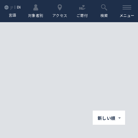
EN
JP
言語
対象者別
アクセス
ご寄付
検索
メニュー
新しい順