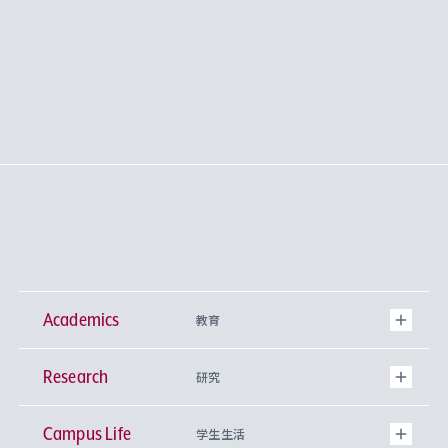
Academics
教育
Research
学部
研究
Campus Life
興味から学科を探す
研究所 等
神学部
学生生活