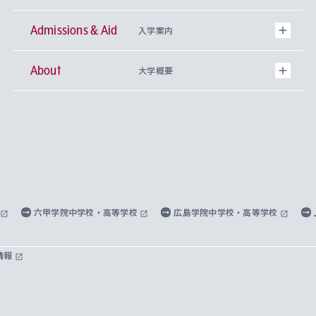
Admissions & Aid
上智大学の全学共通教育
Sophia Open Research Weeks (SORW)
学期区分と授業時間割
文学部
キリスト教文化研究所
入学案内
About
上智大学の語学教育
産官学連携
課外活動
上智大学で取得できる学位
総合人間科学部
中世思想研究所
基盤教育センター
大学概要
上智大学のアドミッション・ポリシー（入学者受
法学部
上智大学のグローバル教育
知的財産
グローバルな学びのコミュニティ
理事長・学長メッセージ
イベロアメリカ研究所
キリスト教人間学
言語教育研究センター
課外教育プログラム
入れの方針）
経済学部
国際言語情報研究所
学びのサポート
研究支援制度
学生の相談窓口
上智大学の精神
身体知
ボランティア活動
グローバル教育センター
学長・副学長紹介
科目等履修生
外国語学部
グローバル・コンサーン研究所
思考と表現
大学院
研究活動に関する法令・研究費の使用について
キャリア形成サポート
グローバルエンゲージメント
上智大学で学ぶ
重点領域研究・自由課題研究
心身の健康相談
上智大学の理念
研究生・外国人特別研究生・国費留学生
六甲学院中学校・高等学校
広島学院中学校・高等学校
総合グローバル学部
比較文化研究所
データサイエンス
助産学専攻科
住まいのサポート
上智大学公式ソーシャルメディア
海外で学ぶ
ハラスメント防止の取り組み
上智大学の沿革
神学研究科
キャリア形成支援プログラム
上智大学を訪れた世界の知性
交換留学生(海外大学から上智大学で学ぶ)
情報
国際教養学部
ヨーロッパ研究所
生涯学習
学校法人上智学院について
障がいのある学生への支援
ソフィア・アーカイブズ
文学研究科
国際派・留学経験者 キャリア支援
グローバル・キャンパス
ノンディグリー生
理工学部
アジア文化研究所
上智大学とカトリック
数字で見る上智大学
実践宗教学研究科
就職（内定先）・進路統計
国連Weeks・アフリカWeeks