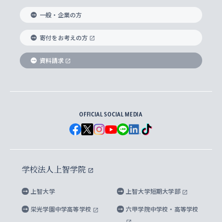
国際教養学部
ヨーロッパ研究所
生涯学習
学校法人上智学院について
障がいのある学生への支援
ソフィア・アーカイブズ
文学研究科
国際派・留学経験者 キャリア支援
グローバル・キャンパス
ノンディグリー生
一般・企業の方
理工学部
アジア文化研究所
上智大学とカトリック
数字で見る上智大学
実践宗教学研究科
就職（内定先）・進路統計
国連Weeks・アフリカWeeks
Sophia Short-term Program受講生
寄付をお考えの方
SPSF（Sophia Program for Sustainable
アメリカ・カナダ研究所
総合人間科学研究科
企業の採用ご担当者様へのご案内
ダイバーシティ＆サステナビリティへの取り組み
上智大学のネットワーク
資料請求
学費・奨学金
Futures） – 持続可能な未来を考える６学科連携
英語コース –
地球環境研究所
法学研究科（法科大学院含む）
卒業生へのご案内
上智大学の出版物
卒業生とのネットワーク
学部入学前に出願する奨学金
上智大学のビジュアル・アイデンティティ
メディア・ジャーナリズム研究所
経済学研究科
OFFICIAL SOCIAL MEDIA
父母・保証人とのネットワーク
上智大学大学案内・大学院案内
学部在学中に出願する奨学金
と校歌
イスラーム地域研究所
言語科学研究科
地域とのネットワーク
広報誌 Vox Sophia
上智大学への取材・キャンパスでの撮影について
国による高等教育の修学支援新制度
上智大学ビジュアル・アイデンティティ
水稀少社会研究センター
学校法人上智学院
グローバル・スタディーズ研究科
学外とのネットワーク
英文広報誌 SOPHIA magazine
大学院生対象の奨学金
上智大学の公開情報
公式キャラクター「ソフィアンくん」
上智大学
上智大学短期大学部
先進機械・構造材料イノベーションセンター
理工学研究科
上智大学出版SUPの出版物
海外留学する際の費用と奨学金
キャンパス案内
上智大学校歌 ・上智大学学生歌
上智大学の教育研究活動等の情報公表
栄光学園中学高等学校
六甲学院中学校・高等学校