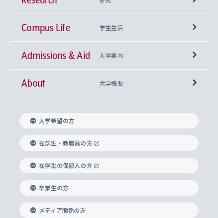
Campus Life
興味から学科を探す
研究所 等
神学部
学生生活
Admissions & Aid
上智大学の全学共通教育
Sophia Open Research Weeks (SORW)
学期区分と授業時間割
文学部
キリスト教文化研究所
入学案内
About
上智大学の語学教育
産官学連携
課外活動
上智大学で取得できる学位
総合人間科学部
中世思想研究所
基盤教育センター
大学概要
上智大学のアドミッション・ポリシー（入学者受
法学部
上智大学のグローバル教育
知的財産
グローバルな学びのコミュニティ
理事長・学長メッセージ
イベロアメリカ研究所
キリスト教人間学
言語教育研究センター
課外教育プログラム
入れの方針）
入学希望の方
経済学部
国際言語情報研究所
学びのサポート
研究支援制度
学生の相談窓口
上智大学の精神
身体知
ボランティア活動
グローバル教育センター
学長・副学長紹介
科目等履修生
在学生・教職員の方
外国語学部
グローバル・コンサーン研究所
思考と表現
大学院
研究活動に関する法令・研究費の使用について
キャリア形成サポート
グローバルエンゲージメント
在学生の保証人の方
上智大学で学ぶ
重点領域研究・自由課題研究
心身の健康相談
上智大学の理念
研究生・外国人特別研究生・国費留学生
卒業生の方
総合グローバル学部
比較文化研究所
データサイエンス
助産学専攻科
住まいのサポート
上智大学公式ソーシャルメディア
海外で学ぶ
ハラスメント防止の取り組み
上智大学の沿革
神学研究科
キャリア形成支援プログラム
上智大学を訪れた世界の知性
交換留学生(海外大学から上智大学で学ぶ)
メディア関係の方