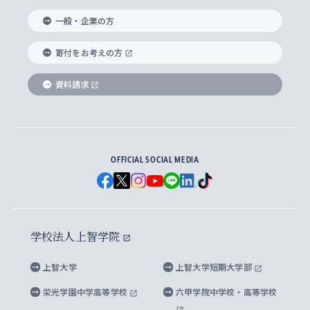
国際教養学部
ヨーロッパ研究所
生涯学習
学校法人上智学院について
障がいのある学生への支援
ソフィア・アーカイブズ
文学研究科
国際派・留学経験者 キャリア支援
グローバル・キャンパス
ノンディグリー生
一般・企業の方
理工学部
アジア文化研究所
上智大学とカトリック
数字で見る上智大学
実践宗教学研究科
就職（内定先）・進路統計
国連Weeks・アフリカWeeks
Sophia Short-term Program受講生
寄付をお考えの方
SPSF（Sophia Program for Sustainable
アメリカ・カナダ研究所
総合人間科学研究科
企業の採用ご担当者様へのご案内
ダイバーシティ＆サステナビリティへの取り組み
上智大学のネットワーク
資料請求
学費・奨学金
Futures） – 持続可能な未来を考える６学科連携
英語コース –
地球環境研究所
法学研究科（法科大学院含む）
卒業生へのご案内
上智大学の出版物
卒業生とのネットワーク
学部入学前に出願する奨学金
上智大学のビジュアル・アイデンティティ
メディア・ジャーナリズム研究所
経済学研究科
OFFICIAL SOCIAL MEDIA
父母・保証人とのネットワーク
上智大学大学案内・大学院案内
学部在学中に出願する奨学金
と校歌
イスラーム地域研究所
言語科学研究科
地域とのネットワーク
広報誌 Vox Sophia
上智大学への取材・キャンパスでの撮影について
国による高等教育の修学支援新制度
上智大学ビジュアル・アイデンティティ
水稀少社会研究センター
学校法人上智学院
グローバル・スタディーズ研究科
学外とのネットワーク
英文広報誌 SOPHIA magazine
大学院生対象の奨学金
上智大学の公開情報
公式キャラクター「ソフィアンくん」
上智大学
上智大学短期大学部
先進機械・構造材料イノベーションセンター
理工学研究科
上智大学出版SUPの出版物
海外留学する際の費用と奨学金
キャンパス案内
上智大学校歌 ・上智大学学生歌
上智大学の教育研究活動等の情報公表
栄光学園中学高等学校
六甲学院中学校・高等学校