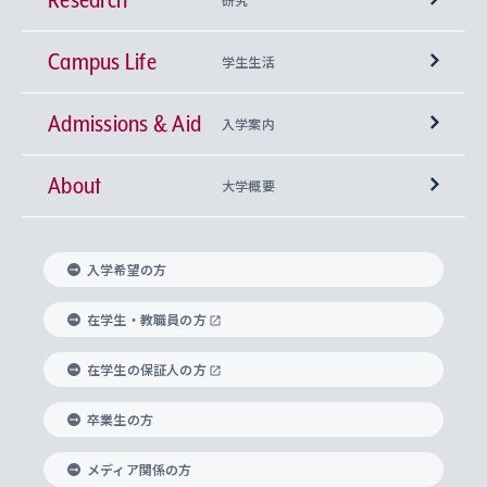
Campus Life
興味から学科を探す
研究所 等
神学部
学生生活
Admissions & Aid
上智大学の全学共通教育
Sophia Open Research Weeks (SORW)
学期区分と授業時間割
文学部
キリスト教文化研究所
入学案内
About
上智大学の語学教育
産官学連携
課外活動
上智大学で取得できる学位
総合人間科学部
中世思想研究所
基盤教育センター
大学概要
上智大学のアドミッション・ポリシー（入学者受
法学部
上智大学のグローバル教育
知的財産
グローバルな学びのコミュニティ
理事長・学長メッセージ
イベロアメリカ研究所
キリスト教人間学
言語教育研究センター
課外教育プログラム
入れの方針）
入学希望の方
経済学部
国際言語情報研究所
学びのサポート
研究支援制度
学生の相談窓口
上智大学の精神
身体知
ボランティア活動
グローバル教育センター
学長・副学長紹介
科目等履修生
在学生・教職員の方
外国語学部
グローバル・コンサーン研究所
思考と表現
大学院
研究活動に関する法令・研究費の使用について
キャリア形成サポート
グローバルエンゲージメント
在学生の保証人の方
上智大学で学ぶ
重点領域研究・自由課題研究
心身の健康相談
上智大学の理念
研究生・外国人特別研究生・国費留学生
卒業生の方
総合グローバル学部
比較文化研究所
データサイエンス
助産学専攻科
住まいのサポート
上智大学公式ソーシャルメディア
海外で学ぶ
ハラスメント防止の取り組み
上智大学の沿革
神学研究科
キャリア形成支援プログラム
上智大学を訪れた世界の知性
交換留学生(海外大学から上智大学で学ぶ)
メディア関係の方