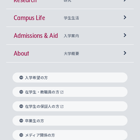
Campus Life
興味から学科を探す
研究所 等
神学部
学生生活
Admissions & Aid
上智大学の全学共通教育
Sophia Open Research Weeks (SORW)
学期区分と授業時間割
文学部
キリスト教文化研究所
入学案内
About
上智大学の語学教育
産官学連携
課外活動
上智大学で取得できる学位
総合人間科学部
中世思想研究所
基盤教育センター
大学概要
上智大学のアドミッション・ポリシー（入学者受
法学部
上智大学のグローバル教育
知的財産
グローバルな学びのコミュニティ
理事長・学長メッセージ
イベロアメリカ研究所
キリスト教人間学
言語教育研究センター
課外教育プログラム
入れの方針）
入学希望の方
経済学部
国際言語情報研究所
学びのサポート
研究支援制度
学生の相談窓口
上智大学の精神
身体知
ボランティア活動
グローバル教育センター
学長・副学長紹介
科目等履修生
在学生・教職員の方
外国語学部
グローバル・コンサーン研究所
思考と表現
大学院
研究活動に関する法令・研究費の使用について
キャリア形成サポート
グローバルエンゲージメント
在学生の保証人の方
上智大学で学ぶ
重点領域研究・自由課題研究
心身の健康相談
上智大学の理念
研究生・外国人特別研究生・国費留学生
卒業生の方
総合グローバル学部
比較文化研究所
データサイエンス
助産学専攻科
住まいのサポート
上智大学公式ソーシャルメディア
海外で学ぶ
ハラスメント防止の取り組み
上智大学の沿革
神学研究科
キャリア形成支援プログラム
上智大学を訪れた世界の知性
交換留学生(海外大学から上智大学で学ぶ)
メディア関係の方