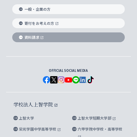
国際教養学部
ヨーロッパ研究所
生涯学習
学校法人上智学院について
障がいのある学生への支援
ソフィア・アーカイブズ
文学研究科
国際派・留学経験者 キャリア支援
グローバル・キャンパス
ノンディグリー生
一般・企業の方
理工学部
アジア文化研究所
上智大学とカトリック
数字で見る上智大学
実践宗教学研究科
就職（内定先）・進路統計
国連Weeks・アフリカWeeks
Sophia Short-term Program受講生
寄付をお考えの方
SPSF（Sophia Program for Sustainable
アメリカ・カナダ研究所
総合人間科学研究科
企業の採用ご担当者様へのご案内
ダイバーシティ＆サステナビリティへの取り組み
上智大学のネットワーク
資料請求
学費・奨学金
Futures） – 持続可能な未来を考える６学科連携
英語コース –
地球環境研究所
法学研究科（法科大学院含む）
卒業生へのご案内
上智大学の出版物
卒業生とのネットワーク
学部入学前に出願する奨学金
上智大学のビジュアル・アイデンティティ
メディア・ジャーナリズム研究所
経済学研究科
OFFICIAL SOCIAL MEDIA
父母・保証人とのネットワーク
上智大学大学案内・大学院案内
学部在学中に出願する奨学金
と校歌
イスラーム地域研究所
言語科学研究科
地域とのネットワーク
広報誌 Vox Sophia
上智大学への取材・キャンパスでの撮影について
国による高等教育の修学支援新制度
上智大学ビジュアル・アイデンティティ
水稀少社会研究センター
学校法人上智学院
グローバル・スタディーズ研究科
学外とのネットワーク
英文広報誌 SOPHIA magazine
大学院生対象の奨学金
上智大学の公開情報
公式キャラクター「ソフィアンくん」
上智大学
上智大学短期大学部
先進機械・構造材料イノベーションセンター
理工学研究科
上智大学出版SUPの出版物
海外留学する際の費用と奨学金
キャンパス案内
上智大学校歌 ・上智大学学生歌
上智大学の教育研究活動等の情報公表
栄光学園中学高等学校
六甲学院中学校・高等学校