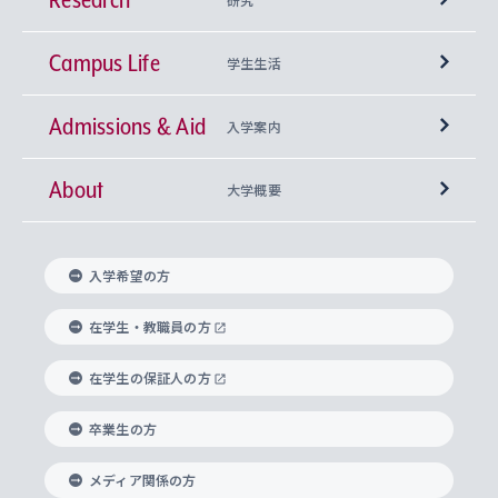
Campus Life
興味から学科を探す
研究所 等
神学部
学生生活
Admissions & Aid
上智大学の全学共通教育
Sophia Open Research Weeks (SORW)
学期区分と授業時間割
文学部
キリスト教文化研究所
入学案内
About
上智大学の語学教育
産官学連携
課外活動
上智大学で取得できる学位
総合人間科学部
中世思想研究所
基盤教育センター
大学概要
上智大学のアドミッション・ポリシー（入学者受
法学部
上智大学のグローバル教育
知的財産
グローバルな学びのコミュニティ
理事長・学長メッセージ
イベロアメリカ研究所
キリスト教人間学
言語教育研究センター
課外教育プログラム
入れの方針）
入学希望の方
経済学部
国際言語情報研究所
学びのサポート
研究支援制度
学生の相談窓口
上智大学の精神
身体知
ボランティア活動
グローバル教育センター
学長・副学長紹介
科目等履修生
在学生・教職員の方
外国語学部
グローバル・コンサーン研究所
思考と表現
大学院
研究活動に関する法令・研究費の使用について
キャリア形成サポート
グローバルエンゲージメント
在学生の保証人の方
上智大学で学ぶ
重点領域研究・自由課題研究
心身の健康相談
上智大学の理念
研究生・外国人特別研究生・国費留学生
卒業生の方
総合グローバル学部
比較文化研究所
データサイエンス
助産学専攻科
住まいのサポート
上智大学公式ソーシャルメディア
海外で学ぶ
ハラスメント防止の取り組み
上智大学の沿革
神学研究科
キャリア形成支援プログラム
上智大学を訪れた世界の知性
交換留学生(海外大学から上智大学で学ぶ)
メディア関係の方