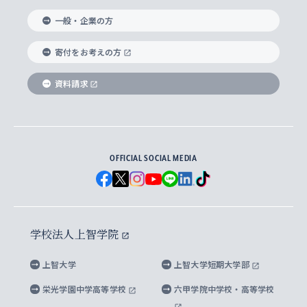
国際教養学部
ヨーロッパ研究所
生涯学習
学校法人上智学院について
障がいのある学生への支援
ソフィア・アーカイブズ
文学研究科
国際派・留学経験者 キャリア支援
グローバル・キャンパス
ノンディグリー生
一般・企業の方
理工学部
アジア文化研究所
上智大学とカトリック
数字で見る上智大学
実践宗教学研究科
就職（内定先）・進路統計
国連Weeks・アフリカWeeks
Sophia Short-term Program受講生
寄付をお考えの方
SPSF（Sophia Program for Sustainable
アメリカ・カナダ研究所
総合人間科学研究科
企業の採用ご担当者様へのご案内
ダイバーシティ＆サステナビリティへの取り組み
上智大学のネットワーク
資料請求
学費・奨学金
Futures） – 持続可能な未来を考える６学科連携
英語コース –
地球環境研究所
法学研究科（法科大学院含む）
卒業生へのご案内
上智大学の出版物
卒業生とのネットワーク
学部入学前に出願する奨学金
上智大学のビジュアル・アイデンティティ
メディア・ジャーナリズム研究所
経済学研究科
OFFICIAL SOCIAL MEDIA
父母・保証人とのネットワーク
上智大学大学案内・大学院案内
学部在学中に出願する奨学金
と校歌
イスラーム地域研究所
言語科学研究科
地域とのネットワーク
広報誌 Vox Sophia
上智大学への取材・キャンパスでの撮影について
国による高等教育の修学支援新制度
上智大学ビジュアル・アイデンティティ
水稀少社会研究センター
学校法人上智学院
グローバル・スタディーズ研究科
学外とのネットワーク
英文広報誌 SOPHIA magazine
大学院生対象の奨学金
上智大学の公開情報
公式キャラクター「ソフィアンくん」
上智大学
上智大学短期大学部
先進機械・構造材料イノベーションセンター
理工学研究科
上智大学出版SUPの出版物
海外留学する際の費用と奨学金
キャンパス案内
上智大学校歌 ・上智大学学生歌
上智大学の教育研究活動等の情報公表
栄光学園中学高等学校
六甲学院中学校・高等学校