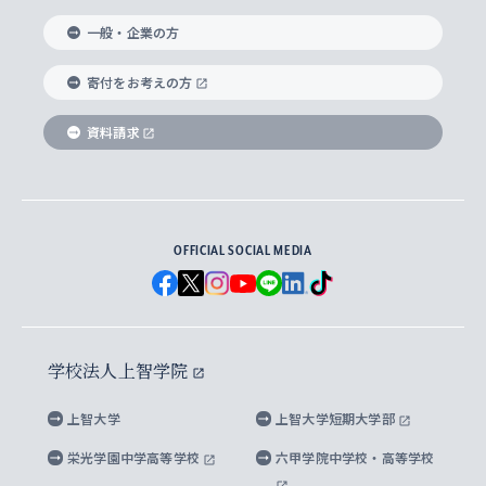
国際教養学部
ヨーロッパ研究所
生涯学習
学校法人上智学院について
障がいのある学生への支援
ソフィア・アーカイブズ
文学研究科
国際派・留学経験者 キャリア支援
グローバル・キャンパス
ノンディグリー生
一般・企業の方
理工学部
アジア文化研究所
上智大学とカトリック
数字で見る上智大学
実践宗教学研究科
就職（内定先）・進路統計
国連Weeks・アフリカWeeks
Sophia Short-term Program受講生
寄付をお考えの方
SPSF（Sophia Program for Sustainable
アメリカ・カナダ研究所
総合人間科学研究科
企業の採用ご担当者様へのご案内
ダイバーシティ＆サステナビリティへの取り組み
上智大学のネットワーク
資料請求
学費・奨学金
Futures） – 持続可能な未来を考える６学科連携
英語コース –
地球環境研究所
法学研究科（法科大学院含む）
卒業生へのご案内
上智大学の出版物
卒業生とのネットワーク
学部入学前に出願する奨学金
上智大学のビジュアル・アイデンティティ
メディア・ジャーナリズム研究所
経済学研究科
OFFICIAL SOCIAL MEDIA
父母・保証人とのネットワーク
上智大学大学案内・大学院案内
学部在学中に出願する奨学金
と校歌
イスラーム地域研究所
言語科学研究科
地域とのネットワーク
広報誌 Vox Sophia
上智大学への取材・キャンパスでの撮影について
国による高等教育の修学支援新制度
上智大学ビジュアル・アイデンティティ
水稀少社会研究センター
学校法人上智学院
グローバル・スタディーズ研究科
学外とのネットワーク
英文広報誌 SOPHIA magazine
大学院生対象の奨学金
上智大学の公開情報
公式キャラクター「ソフィアンくん」
上智大学
上智大学短期大学部
先進機械・構造材料イノベーションセンター
理工学研究科
上智大学出版SUPの出版物
海外留学する際の費用と奨学金
キャンパス案内
上智大学校歌 ・上智大学学生歌
上智大学の教育研究活動等の情報公表
栄光学園中学高等学校
六甲学院中学校・高等学校