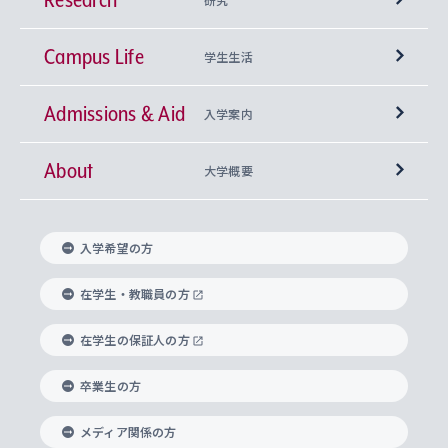
Campus Life
興味から学科を探す
研究所 等
神学部
学生生活
Admissions & Aid
上智大学の全学共通教育
Sophia Open Research Weeks (SORW)
学期区分と授業時間割
文学部
キリスト教文化研究所
入学案内
About
上智大学の語学教育
産官学連携
課外活動
上智大学で取得できる学位
総合人間科学部
中世思想研究所
基盤教育センター
大学概要
上智大学のアドミッション・ポリシー（入学者受
法学部
上智大学のグローバル教育
知的財産
グローバルな学びのコミュニティ
理事長・学長メッセージ
イベロアメリカ研究所
キリスト教人間学
言語教育研究センター
課外教育プログラム
入れの方針）
入学希望の方
経済学部
国際言語情報研究所
学びのサポート
研究支援制度
学生の相談窓口
上智大学の精神
身体知
ボランティア活動
グローバル教育センター
学長・副学長紹介
科目等履修生
在学生・教職員の方
外国語学部
グローバル・コンサーン研究所
思考と表現
大学院
研究活動に関する法令・研究費の使用について
キャリア形成サポート
グローバルエンゲージメント
在学生の保証人の方
上智大学で学ぶ
重点領域研究・自由課題研究
心身の健康相談
上智大学の理念
研究生・外国人特別研究生・国費留学生
卒業生の方
総合グローバル学部
比較文化研究所
データサイエンス
助産学専攻科
住まいのサポート
上智大学公式ソーシャルメディア
海外で学ぶ
ハラスメント防止の取り組み
上智大学の沿革
神学研究科
キャリア形成支援プログラム
上智大学を訪れた世界の知性
交換留学生(海外大学から上智大学で学ぶ)
メディア関係の方