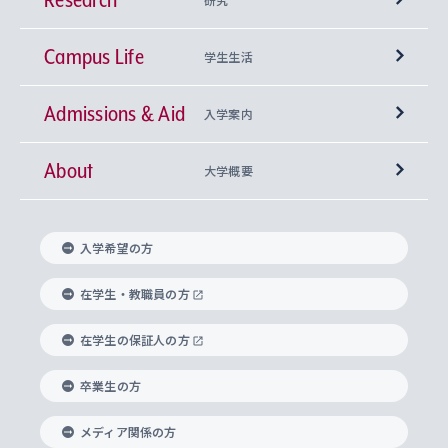
Campus Life
興味から学科を探す
研究所 等
神学部
学生生活
Admissions & Aid
上智大学の全学共通教育
Sophia Open Research Weeks (SORW)
学期区分と授業時間割
文学部
キリスト教文化研究所
入学案内
About
上智大学の語学教育
産官学連携
課外活動
上智大学で取得できる学位
総合人間科学部
中世思想研究所
基盤教育センター
大学概要
上智大学のアドミッション・ポリシー（入学者受
法学部
上智大学のグローバル教育
知的財産
グローバルな学びのコミュニティ
理事長・学長メッセージ
イベロアメリカ研究所
キリスト教人間学
言語教育研究センター
課外教育プログラム
入れの方針）
入学希望の方
経済学部
国際言語情報研究所
学びのサポート
研究支援制度
学生の相談窓口
上智大学の精神
身体知
ボランティア活動
グローバル教育センター
学長・副学長紹介
科目等履修生
在学生・教職員の方
外国語学部
グローバル・コンサーン研究所
思考と表現
大学院
研究活動に関する法令・研究費の使用について
キャリア形成サポート
グローバルエンゲージメント
在学生の保証人の方
上智大学で学ぶ
重点領域研究・自由課題研究
心身の健康相談
上智大学の理念
研究生・外国人特別研究生・国費留学生
卒業生の方
総合グローバル学部
比較文化研究所
データサイエンス
助産学専攻科
住まいのサポート
上智大学公式ソーシャルメディア
海外で学ぶ
ハラスメント防止の取り組み
上智大学の沿革
神学研究科
キャリア形成支援プログラム
上智大学を訪れた世界の知性
交換留学生(海外大学から上智大学で学ぶ)
メディア関係の方