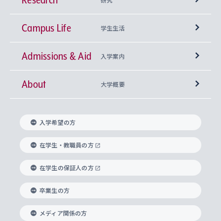
Campus Life
興味から学科を探す
研究所 等
神学部
学生生活
Admissions & Aid
上智大学の全学共通教育
Sophia Open Research Weeks (SORW)
学期区分と授業時間割
文学部
キリスト教文化研究所
入学案内
About
上智大学の語学教育
産官学連携
課外活動
上智大学で取得できる学位
総合人間科学部
中世思想研究所
基盤教育センター
大学概要
上智大学のアドミッション・ポリシー（入学者受
法学部
上智大学のグローバル教育
知的財産
グローバルな学びのコミュニティ
理事長・学長メッセージ
イベロアメリカ研究所
キリスト教人間学
言語教育研究センター
課外教育プログラム
入れの方針）
入学希望の方
経済学部
国際言語情報研究所
学びのサポート
研究支援制度
学生の相談窓口
上智大学の精神
身体知
ボランティア活動
グローバル教育センター
学長・副学長紹介
科目等履修生
在学生・教職員の方
外国語学部
グローバル・コンサーン研究所
思考と表現
大学院
研究活動に関する法令・研究費の使用について
キャリア形成サポート
グローバルエンゲージメント
在学生の保証人の方
上智大学で学ぶ
重点領域研究・自由課題研究
心身の健康相談
上智大学の理念
研究生・外国人特別研究生・国費留学生
卒業生の方
総合グローバル学部
比較文化研究所
データサイエンス
助産学専攻科
住まいのサポート
上智大学公式ソーシャルメディア
海外で学ぶ
ハラスメント防止の取り組み
上智大学の沿革
神学研究科
キャリア形成支援プログラム
上智大学を訪れた世界の知性
交換留学生(海外大学から上智大学で学ぶ)
メディア関係の方