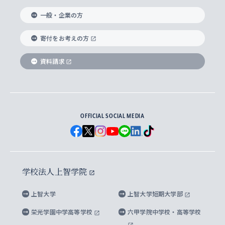
国際教養学部
ヨーロッパ研究所
生涯学習
学校法人上智学院について
障がいのある学生への支援
ソフィア・アーカイブズ
文学研究科
国際派・留学経験者 キャリア支援
グローバル・キャンパス
ノンディグリー生
一般・企業の方
理工学部
アジア文化研究所
上智大学とカトリック
数字で見る上智大学
実践宗教学研究科
就職（内定先）・進路統計
国連Weeks・アフリカWeeks
Sophia Short-term Program受講生
寄付をお考えの方
SPSF（Sophia Program for Sustainable
アメリカ・カナダ研究所
総合人間科学研究科
企業の採用ご担当者様へのご案内
ダイバーシティ＆サステナビリティへの取り組み
上智大学のネットワーク
資料請求
学費・奨学金
Futures） – 持続可能な未来を考える６学科連携
英語コース –
地球環境研究所
法学研究科（法科大学院含む）
卒業生へのご案内
上智大学の出版物
卒業生とのネットワーク
学部入学前に出願する奨学金
上智大学のビジュアル・アイデンティティ
メディア・ジャーナリズム研究所
経済学研究科
OFFICIAL SOCIAL MEDIA
父母・保証人とのネットワーク
上智大学大学案内・大学院案内
学部在学中に出願する奨学金
と校歌
イスラーム地域研究所
言語科学研究科
地域とのネットワーク
広報誌 Vox Sophia
上智大学への取材・キャンパスでの撮影について
国による高等教育の修学支援新制度
上智大学ビジュアル・アイデンティティ
水稀少社会研究センター
学校法人上智学院
グローバル・スタディーズ研究科
学外とのネットワーク
英文広報誌 SOPHIA magazine
大学院生対象の奨学金
上智大学の公開情報
公式キャラクター「ソフィアンくん」
上智大学
上智大学短期大学部
先進機械・構造材料イノベーションセンター
理工学研究科
上智大学出版SUPの出版物
海外留学する際の費用と奨学金
キャンパス案内
上智大学校歌 ・上智大学学生歌
上智大学の教育研究活動等の情報公表
栄光学園中学高等学校
六甲学院中学校・高等学校