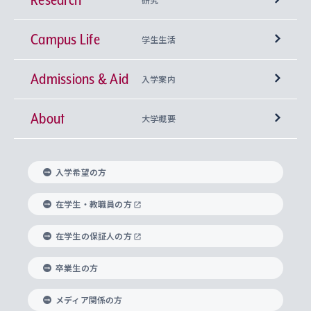
Campus Life
興味から学科を探す
研究所 等
神学部
学生生活
Admissions & Aid
上智大学の全学共通教育
Sophia Open Research Weeks (SORW)
学期区分と授業時間割
文学部
キリスト教文化研究所
入学案内
About
上智大学の語学教育
産官学連携
課外活動
上智大学で取得できる学位
総合人間科学部
中世思想研究所
基盤教育センター
大学概要
上智大学のアドミッション・ポリシー（入学者受
法学部
上智大学のグローバル教育
知的財産
グローバルな学びのコミュニティ
理事長・学長メッセージ
イベロアメリカ研究所
キリスト教人間学
言語教育研究センター
課外教育プログラム
入れの方針）
入学希望の方
経済学部
国際言語情報研究所
学びのサポート
研究支援制度
学生の相談窓口
上智大学の精神
身体知
ボランティア活動
グローバル教育センター
学長・副学長紹介
科目等履修生
在学生・教職員の方
外国語学部
グローバル・コンサーン研究所
思考と表現
大学院
研究活動に関する法令・研究費の使用について
キャリア形成サポート
グローバルエンゲージメント
在学生の保証人の方
上智大学で学ぶ
重点領域研究・自由課題研究
心身の健康相談
上智大学の理念
研究生・外国人特別研究生・国費留学生
卒業生の方
総合グローバル学部
比較文化研究所
データサイエンス
助産学専攻科
住まいのサポート
上智大学公式ソーシャルメディア
海外で学ぶ
ハラスメント防止の取り組み
上智大学の沿革
神学研究科
キャリア形成支援プログラム
上智大学を訪れた世界の知性
交換留学生(海外大学から上智大学で学ぶ)
メディア関係の方