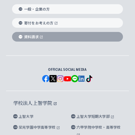
国際教養学部
ヨーロッパ研究所
生涯学習
学校法人上智学院について
障がいのある学生への支援
ソフィア・アーカイブズ
文学研究科
国際派・留学経験者 キャリア支援
グローバル・キャンパス
ノンディグリー生
一般・企業の方
理工学部
アジア文化研究所
上智大学とカトリック
数字で見る上智大学
実践宗教学研究科
就職（内定先）・進路統計
国連Weeks・アフリカWeeks
Sophia Short-term Program受講生
寄付をお考えの方
SPSF（Sophia Program for Sustainable
アメリカ・カナダ研究所
総合人間科学研究科
企業の採用ご担当者様へのご案内
ダイバーシティ＆サステナビリティへの取り組み
上智大学のネットワーク
資料請求
学費・奨学金
Futures） – 持続可能な未来を考える６学科連携
英語コース –
地球環境研究所
法学研究科（法科大学院含む）
卒業生へのご案内
上智大学の出版物
卒業生とのネットワーク
学部入学前に出願する奨学金
上智大学のビジュアル・アイデンティティ
メディア・ジャーナリズム研究所
経済学研究科
OFFICIAL SOCIAL MEDIA
父母・保証人とのネットワーク
上智大学大学案内・大学院案内
学部在学中に出願する奨学金
と校歌
イスラーム地域研究所
言語科学研究科
地域とのネットワーク
広報誌 Vox Sophia
上智大学への取材・キャンパスでの撮影について
国による高等教育の修学支援新制度
上智大学ビジュアル・アイデンティティ
水稀少社会研究センター
学校法人上智学院
グローバル・スタディーズ研究科
学外とのネットワーク
英文広報誌 SOPHIA magazine
大学院生対象の奨学金
上智大学の公開情報
公式キャラクター「ソフィアンくん」
上智大学
上智大学短期大学部
先進機械・構造材料イノベーションセンター
理工学研究科
上智大学出版SUPの出版物
海外留学する際の費用と奨学金
キャンパス案内
上智大学校歌 ・上智大学学生歌
上智大学の教育研究活動等の情報公表
栄光学園中学高等学校
六甲学院中学校・高等学校