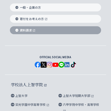
国際教養学部
ヨーロッパ研究所
生涯学習
学校法人上智学院について
障がいのある学生への支援
ソフィア・アーカイブズ
文学研究科
国際派・留学経験者 キャリア支援
グローバル・キャンパス
ノンディグリー生
一般・企業の方
理工学部
アジア文化研究所
上智大学とカトリック
数字で見る上智大学
実践宗教学研究科
就職（内定先）・進路統計
国連Weeks・アフリカWeeks
Sophia Short-term Program受講生
寄付をお考えの方
SPSF（Sophia Program for Sustainable
アメリカ・カナダ研究所
総合人間科学研究科
企業の採用ご担当者様へのご案内
ダイバーシティ＆サステナビリティへの取り組み
上智大学のネットワーク
資料請求
学費・奨学金
Futures） – 持続可能な未来を考える６学科連携
英語コース –
地球環境研究所
法学研究科（法科大学院含む）
卒業生へのご案内
上智大学の出版物
卒業生とのネットワーク
学部入学前に出願する奨学金
上智大学のビジュアル・アイデンティティ
メディア・ジャーナリズム研究所
経済学研究科
OFFICIAL SOCIAL MEDIA
父母・保証人とのネットワーク
上智大学大学案内・大学院案内
学部在学中に出願する奨学金
と校歌
イスラーム地域研究所
言語科学研究科
地域とのネットワーク
広報誌 Vox Sophia
上智大学への取材・キャンパスでの撮影について
国による高等教育の修学支援新制度
上智大学ビジュアル・アイデンティティ
水稀少社会研究センター
学校法人上智学院
グローバル・スタディーズ研究科
学外とのネットワーク
英文広報誌 SOPHIA magazine
大学院生対象の奨学金
上智大学の公開情報
公式キャラクター「ソフィアンくん」
上智大学
上智大学短期大学部
先進機械・構造材料イノベーションセンター
理工学研究科
上智大学出版SUPの出版物
海外留学する際の費用と奨学金
キャンパス案内
上智大学校歌 ・上智大学学生歌
上智大学の教育研究活動等の情報公表
栄光学園中学高等学校
六甲学院中学校・高等学校