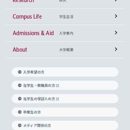
Campus Life
興味から学科を探す
研究所 等
神学部
学生生活
Admissions & Aid
上智大学の全学共通教育
Sophia Open Research Weeks (SORW)
学期区分と授業時間割
文学部
キリスト教文化研究所
入学案内
About
上智大学の語学教育
産官学連携
課外活動
上智大学で取得できる学位
総合人間科学部
中世思想研究所
基盤教育センター
大学概要
上智大学のアドミッション・ポリシー（入学者受
法学部
上智大学のグローバル教育
知的財産
グローバルな学びのコミュニティ
理事長・学長メッセージ
イベロアメリカ研究所
キリスト教人間学
言語教育研究センター
課外教育プログラム
入れの方針）
入学希望の方
経済学部
国際言語情報研究所
学びのサポート
研究支援制度
学生の相談窓口
上智大学の精神
身体知
ボランティア活動
グローバル教育センター
学長・副学長紹介
科目等履修生
在学生・教職員の方
外国語学部
グローバル・コンサーン研究所
思考と表現
大学院
研究活動に関する法令・研究費の使用について
キャリア形成サポート
グローバルエンゲージメント
在学生の保証人の方
上智大学で学ぶ
重点領域研究・自由課題研究
心身の健康相談
上智大学の理念
研究生・外国人特別研究生・国費留学生
卒業生の方
総合グローバル学部
比較文化研究所
データサイエンス
助産学専攻科
住まいのサポート
上智大学公式ソーシャルメディア
海外で学ぶ
ハラスメント防止の取り組み
上智大学の沿革
神学研究科
キャリア形成支援プログラム
上智大学を訪れた世界の知性
交換留学生(海外大学から上智大学で学ぶ)
メディア関係の方