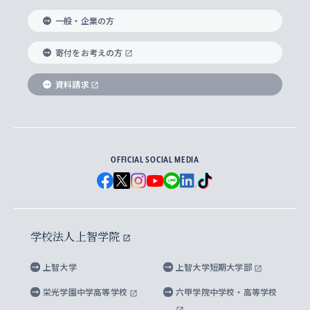
国際教養学部
ヨーロッパ研究所
生涯学習
学校法人上智学院について
障がいのある学生への支援
ソフィア・アーカイブズ
文学研究科
国際派・留学経験者 キャリア支援
グローバル・キャンパス
ノンディグリー生
一般・企業の方
理工学部
アジア文化研究所
上智大学とカトリック
数字で見る上智大学
実践宗教学研究科
就職（内定先）・進路統計
国連Weeks・アフリカWeeks
Sophia Short-term Program受講生
寄付をお考えの方
SPSF（Sophia Program for Sustainable
アメリカ・カナダ研究所
総合人間科学研究科
企業の採用ご担当者様へのご案内
ダイバーシティ＆サステナビリティへの取り組み
上智大学のネットワーク
資料請求
学費・奨学金
Futures） – 持続可能な未来を考える６学科連携
英語コース –
地球環境研究所
法学研究科（法科大学院含む）
卒業生へのご案内
上智大学の出版物
卒業生とのネットワーク
学部入学前に出願する奨学金
上智大学のビジュアル・アイデンティティ
メディア・ジャーナリズム研究所
経済学研究科
OFFICIAL SOCIAL MEDIA
父母・保証人とのネットワーク
上智大学大学案内・大学院案内
学部在学中に出願する奨学金
と校歌
イスラーム地域研究所
言語科学研究科
地域とのネットワーク
広報誌 Vox Sophia
上智大学への取材・キャンパスでの撮影について
国による高等教育の修学支援新制度
上智大学ビジュアル・アイデンティティ
水稀少社会研究センター
学校法人上智学院
グローバル・スタディーズ研究科
学外とのネットワーク
英文広報誌 SOPHIA magazine
大学院生対象の奨学金
上智大学の公開情報
公式キャラクター「ソフィアンくん」
上智大学
上智大学短期大学部
先進機械・構造材料イノベーションセンター
理工学研究科
上智大学出版SUPの出版物
海外留学する際の費用と奨学金
キャンパス案内
上智大学校歌 ・上智大学学生歌
上智大学の教育研究活動等の情報公表
栄光学園中学高等学校
六甲学院中学校・高等学校