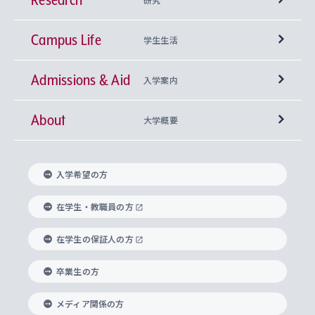
Campus Life
興味から学科を探す
研究所 等
神学部
学生生活
Admissions & Aid
上智大学の全学共通教育
Sophia Open Research Weeks (SORW)
学期区分と授業時間割
文学部
キリスト教文化研究所
入学案内
About
上智大学の語学教育
産官学連携
課外活動
上智大学で取得できる学位
総合人間科学部
中世思想研究所
基盤教育センター
大学概要
上智大学のアドミッション・ポリシー（入学者受
法学部
上智大学のグローバル教育
知的財産
グローバルな学びのコミュニティ
理事長・学長メッセージ
イベロアメリカ研究所
キリスト教人間学
言語教育研究センター
課外教育プログラム
入れの方針）
入学希望の方
経済学部
国際言語情報研究所
学びのサポート
研究支援制度
学生の相談窓口
上智大学の精神
身体知
ボランティア活動
グローバル教育センター
学長・副学長紹介
科目等履修生
在学生・教職員の方
外国語学部
グローバル・コンサーン研究所
思考と表現
大学院
研究活動に関する法令・研究費の使用について
キャリア形成サポート
グローバルエンゲージメント
在学生の保証人の方
上智大学で学ぶ
重点領域研究・自由課題研究
心身の健康相談
上智大学の理念
研究生・外国人特別研究生・国費留学生
卒業生の方
総合グローバル学部
比較文化研究所
データサイエンス
助産学専攻科
住まいのサポート
上智大学公式ソーシャルメディア
海外で学ぶ
ハラスメント防止の取り組み
上智大学の沿革
神学研究科
キャリア形成支援プログラム
上智大学を訪れた世界の知性
交換留学生(海外大学から上智大学で学ぶ)
メディア関係の方