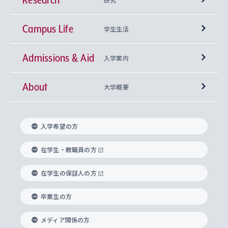
Campus Life
興味から学科を探す
研究所 等
神学部
学生生活
Admissions & Aid
上智大学の全学共通教育
Sophia Open Research Weeks (SORW)
学期区分と授業時間割
文学部
キリスト教文化研究所
入学案内
About
上智大学の語学教育
産官学連携
課外活動
上智大学で取得できる学位
総合人間科学部
中世思想研究所
基盤教育センター
大学概要
上智大学のアドミッション・ポリシー（入学者受
法学部
上智大学のグローバル教育
知的財産
グローバルな学びのコミュニティ
理事長・学長メッセージ
イベロアメリカ研究所
キリスト教人間学
言語教育研究センター
課外教育プログラム
入れの方針）
入学希望の方
経済学部
国際言語情報研究所
学びのサポート
研究支援制度
学生の相談窓口
上智大学の精神
身体知
ボランティア活動
グローバル教育センター
学長・副学長紹介
科目等履修生
在学生・教職員の方
外国語学部
グローバル・コンサーン研究所
思考と表現
大学院
研究活動に関する法令・研究費の使用について
キャリア形成サポート
グローバルエンゲージメント
在学生の保証人の方
上智大学で学ぶ
重点領域研究・自由課題研究
心身の健康相談
上智大学の理念
研究生・外国人特別研究生・国費留学生
卒業生の方
総合グローバル学部
比較文化研究所
データサイエンス
助産学専攻科
住まいのサポート
上智大学公式ソーシャルメディア
海外で学ぶ
ハラスメント防止の取り組み
上智大学の沿革
神学研究科
キャリア形成支援プログラム
上智大学を訪れた世界の知性
交換留学生(海外大学から上智大学で学ぶ)
メディア関係の方