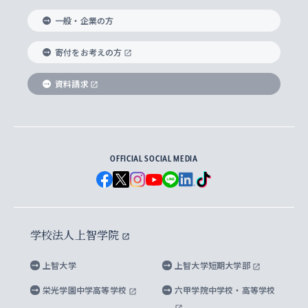
国際教養学部
ヨーロッパ研究所
生涯学習
学校法人上智学院について
障がいのある学生への支援
ソフィア・アーカイブズ
文学研究科
国際派・留学経験者 キャリア支援
グローバル・キャンパス
ノンディグリー生
一般・企業の方
理工学部
アジア文化研究所
上智大学とカトリック
数字で見る上智大学
実践宗教学研究科
就職（内定先）・進路統計
国連Weeks・アフリカWeeks
Sophia Short-term Program受講生
寄付をお考えの方
SPSF（Sophia Program for Sustainable
アメリカ・カナダ研究所
総合人間科学研究科
企業の採用ご担当者様へのご案内
ダイバーシティ＆サステナビリティへの取り組み
上智大学のネットワーク
資料請求
学費・奨学金
Futures） – 持続可能な未来を考える６学科連携
英語コース –
地球環境研究所
法学研究科（法科大学院含む）
卒業生へのご案内
上智大学の出版物
卒業生とのネットワーク
学部入学前に出願する奨学金
上智大学のビジュアル・アイデンティティ
メディア・ジャーナリズム研究所
経済学研究科
OFFICIAL SOCIAL MEDIA
父母・保証人とのネットワーク
上智大学大学案内・大学院案内
学部在学中に出願する奨学金
と校歌
イスラーム地域研究所
言語科学研究科
地域とのネットワーク
広報誌 Vox Sophia
上智大学への取材・キャンパスでの撮影について
国による高等教育の修学支援新制度
上智大学ビジュアル・アイデンティティ
水稀少社会研究センター
学校法人上智学院
グローバル・スタディーズ研究科
学外とのネットワーク
英文広報誌 SOPHIA magazine
大学院生対象の奨学金
上智大学の公開情報
公式キャラクター「ソフィアンくん」
上智大学
上智大学短期大学部
先進機械・構造材料イノベーションセンター
理工学研究科
上智大学出版SUPの出版物
海外留学する際の費用と奨学金
キャンパス案内
上智大学校歌 ・上智大学学生歌
上智大学の教育研究活動等の情報公表
栄光学園中学高等学校
六甲学院中学校・高等学校