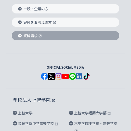
国際教養学部
ヨーロッパ研究所
生涯学習
学校法人上智学院について
障がいのある学生への支援
ソフィア・アーカイブズ
文学研究科
国際派・留学経験者 キャリア支援
グローバル・キャンパス
ノンディグリー生
一般・企業の方
理工学部
アジア文化研究所
上智大学とカトリック
数字で見る上智大学
実践宗教学研究科
就職（内定先）・進路統計
国連Weeks・アフリカWeeks
Sophia Short-term Program受講生
寄付をお考えの方
SPSF（Sophia Program for Sustainable
アメリカ・カナダ研究所
総合人間科学研究科
企業の採用ご担当者様へのご案内
ダイバーシティ＆サステナビリティへの取り組み
上智大学のネットワーク
資料請求
学費・奨学金
Futures） – 持続可能な未来を考える６学科連携
英語コース –
地球環境研究所
法学研究科（法科大学院含む）
卒業生へのご案内
上智大学の出版物
卒業生とのネットワーク
学部入学前に出願する奨学金
上智大学のビジュアル・アイデンティティ
メディア・ジャーナリズム研究所
経済学研究科
OFFICIAL SOCIAL MEDIA
父母・保証人とのネットワーク
上智大学大学案内・大学院案内
学部在学中に出願する奨学金
と校歌
イスラーム地域研究所
言語科学研究科
地域とのネットワーク
広報誌 Vox Sophia
上智大学への取材・キャンパスでの撮影について
国による高等教育の修学支援新制度
上智大学ビジュアル・アイデンティティ
水稀少社会研究センター
学校法人上智学院
グローバル・スタディーズ研究科
学外とのネットワーク
英文広報誌 SOPHIA magazine
大学院生対象の奨学金
上智大学の公開情報
公式キャラクター「ソフィアンくん」
上智大学
上智大学短期大学部
先進機械・構造材料イノベーションセンター
理工学研究科
上智大学出版SUPの出版物
海外留学する際の費用と奨学金
キャンパス案内
上智大学校歌 ・上智大学学生歌
上智大学の教育研究活動等の情報公表
栄光学園中学高等学校
六甲学院中学校・高等学校