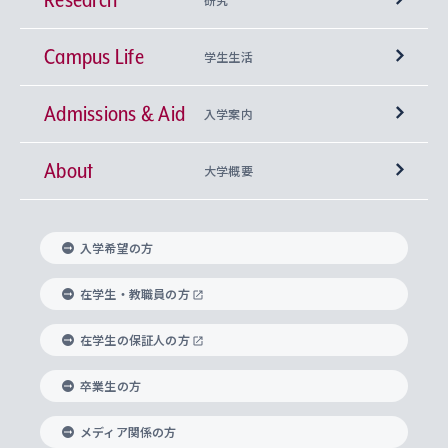
Campus Life
興味から学科を探す
研究所 等
神学部
学生生活
Admissions & Aid
上智大学の全学共通教育
Sophia Open Research Weeks (SORW)
学期区分と授業時間割
文学部
キリスト教文化研究所
入学案内
About
上智大学の語学教育
産官学連携
課外活動
上智大学で取得できる学位
総合人間科学部
中世思想研究所
基盤教育センター
大学概要
上智大学のアドミッション・ポリシー（入学者受
法学部
上智大学のグローバル教育
知的財産
グローバルな学びのコミュニティ
理事長・学長メッセージ
イベロアメリカ研究所
キリスト教人間学
言語教育研究センター
課外教育プログラム
入れの方針）
入学希望の方
経済学部
国際言語情報研究所
学びのサポート
研究支援制度
学生の相談窓口
上智大学の精神
身体知
ボランティア活動
グローバル教育センター
学長・副学長紹介
科目等履修生
在学生・教職員の方
外国語学部
グローバル・コンサーン研究所
思考と表現
大学院
研究活動に関する法令・研究費の使用について
キャリア形成サポート
グローバルエンゲージメント
在学生の保証人の方
上智大学で学ぶ
重点領域研究・自由課題研究
心身の健康相談
上智大学の理念
研究生・外国人特別研究生・国費留学生
卒業生の方
総合グローバル学部
比較文化研究所
データサイエンス
助産学専攻科
住まいのサポート
上智大学公式ソーシャルメディア
海外で学ぶ
ハラスメント防止の取り組み
上智大学の沿革
神学研究科
キャリア形成支援プログラム
上智大学を訪れた世界の知性
交換留学生(海外大学から上智大学で学ぶ)
メディア関係の方