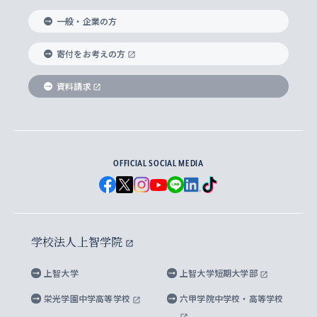
国際教養学部
ヨーロッパ研究所
生涯学習
学校法人上智学院について
障がいのある学生への支援
ソフィア・アーカイブズ
文学研究科
国際派・留学経験者 キャリア支援
グローバル・キャンパス
ノンディグリー生
一般・企業の方
理工学部
アジア文化研究所
上智大学とカトリック
数字で見る上智大学
実践宗教学研究科
就職（内定先）・進路統計
国連Weeks・アフリカWeeks
Sophia Short-term Program受講生
寄付をお考えの方
SPSF（Sophia Program for Sustainable
アメリカ・カナダ研究所
総合人間科学研究科
企業の採用ご担当者様へのご案内
ダイバーシティ＆サステナビリティへの取り組み
上智大学のネットワーク
資料請求
学費・奨学金
Futures） – 持続可能な未来を考える６学科連携
英語コース –
地球環境研究所
法学研究科（法科大学院含む）
卒業生へのご案内
上智大学の出版物
卒業生とのネットワーク
学部入学前に出願する奨学金
上智大学のビジュアル・アイデンティティ
メディア・ジャーナリズム研究所
経済学研究科
OFFICIAL SOCIAL MEDIA
父母・保証人とのネットワーク
上智大学大学案内・大学院案内
学部在学中に出願する奨学金
と校歌
イスラーム地域研究所
言語科学研究科
地域とのネットワーク
広報誌 Vox Sophia
上智大学への取材・キャンパスでの撮影について
国による高等教育の修学支援新制度
上智大学ビジュアル・アイデンティティ
水稀少社会研究センター
学校法人上智学院
グローバル・スタディーズ研究科
学外とのネットワーク
英文広報誌 SOPHIA magazine
大学院生対象の奨学金
上智大学の公開情報
公式キャラクター「ソフィアンくん」
上智大学
上智大学短期大学部
先進機械・構造材料イノベーションセンター
理工学研究科
上智大学出版SUPの出版物
海外留学する際の費用と奨学金
キャンパス案内
上智大学校歌 ・上智大学学生歌
上智大学の教育研究活動等の情報公表
栄光学園中学高等学校
六甲学院中学校・高等学校