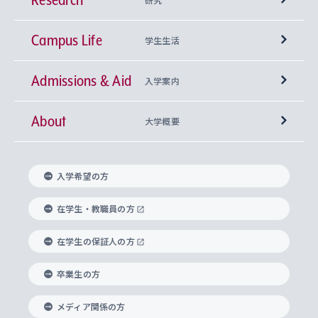
Campus Life
興味から学科を探す
研究所 等
神学部
学生生活
Admissions & Aid
上智大学の全学共通教育
Sophia Open Research Weeks (SORW)
学期区分と授業時間割
文学部
キリスト教文化研究所
入学案内
About
上智大学の語学教育
産官学連携
課外活動
上智大学で取得できる学位
総合人間科学部
中世思想研究所
基盤教育センター
大学概要
上智大学のアドミッション・ポリシー（入学者受
法学部
上智大学のグローバル教育
知的財産
グローバルな学びのコミュニティ
理事長・学長メッセージ
イベロアメリカ研究所
キリスト教人間学
言語教育研究センター
課外教育プログラム
入れの方針）
入学希望の方
経済学部
国際言語情報研究所
学びのサポート
研究支援制度
学生の相談窓口
上智大学の精神
身体知
ボランティア活動
グローバル教育センター
学長・副学長紹介
科目等履修生
在学生・教職員の方
外国語学部
グローバル・コンサーン研究所
思考と表現
大学院
研究活動に関する法令・研究費の使用について
キャリア形成サポート
グローバルエンゲージメント
在学生の保証人の方
上智大学で学ぶ
重点領域研究・自由課題研究
心身の健康相談
上智大学の理念
研究生・外国人特別研究生・国費留学生
卒業生の方
総合グローバル学部
比較文化研究所
データサイエンス
助産学専攻科
住まいのサポート
上智大学公式ソーシャルメディア
海外で学ぶ
ハラスメント防止の取り組み
上智大学の沿革
神学研究科
キャリア形成支援プログラム
上智大学を訪れた世界の知性
交換留学生(海外大学から上智大学で学ぶ)
メディア関係の方