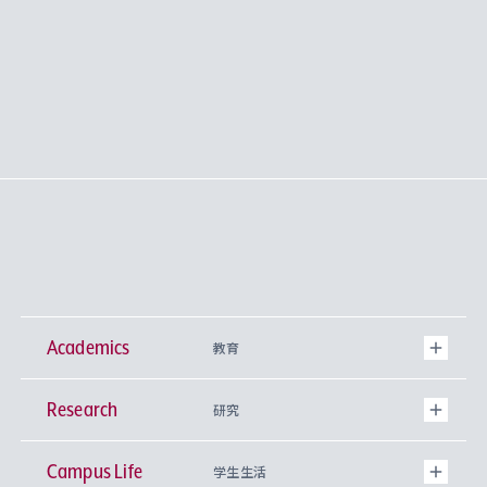
Academics
教育
Research
学部
研究
Campus Life
興味から学科を探す
研究所 等
神学部
学生生活