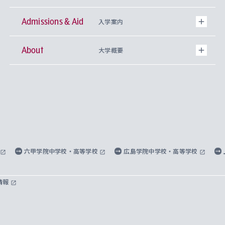
Admissions & Aid
上智大学の全学共通教育
Sophia Open Research Weeks (SORW)
学期区分と授業時間割
文学部
キリスト教文化研究所
入学案内
About
上智大学の語学教育
産官学連携
課外活動
上智大学で取得できる学位
総合人間科学部
中世思想研究所
基盤教育センター
大学概要
上智大学のアドミッション・ポリシー（入学者受
法学部
上智大学のグローバル教育
知的財産
グローバルな学びのコミュニティ
理事長・学長メッセージ
イベロアメリカ研究所
キリスト教人間学
言語教育研究センター
課外教育プログラム
入れの方針）
経済学部
国際言語情報研究所
学びのサポート
研究支援制度
学生の相談窓口
上智大学の精神
身体知
ボランティア活動
グローバル教育センター
学長・副学長紹介
科目等履修生
外国語学部
グローバル・コンサーン研究所
思考と表現
大学院
研究活動に関する法令・研究費の使用について
キャリア形成サポート
グローバルエンゲージメント
上智大学で学ぶ
重点領域研究・自由課題研究
心身の健康相談
上智大学の理念
研究生・外国人特別研究生・国費留学生
六甲学院中学校・高等学校
広島学院中学校・高等学校
総合グローバル学部
比較文化研究所
データサイエンス
助産学専攻科
住まいのサポート
上智大学公式ソーシャルメディア
海外で学ぶ
ハラスメント防止の取り組み
上智大学の沿革
神学研究科
キャリア形成支援プログラム
上智大学を訪れた世界の知性
交換留学生(海外大学から上智大学で学ぶ)
情報
国際教養学部
ヨーロッパ研究所
生涯学習
学校法人上智学院について
障がいのある学生への支援
ソフィア・アーカイブズ
文学研究科
国際派・留学経験者 キャリア支援
グローバル・キャンパス
ノンディグリー生
理工学部
アジア文化研究所
上智大学とカトリック
数字で見る上智大学
実践宗教学研究科
就職（内定先）・進路統計
国連Weeks・アフリカWeeks