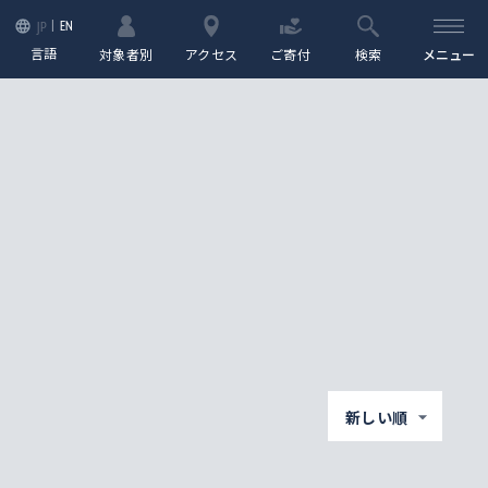
EN
JP
言語
対象者別
アクセス
ご寄付
検索
メニュー
新しい順