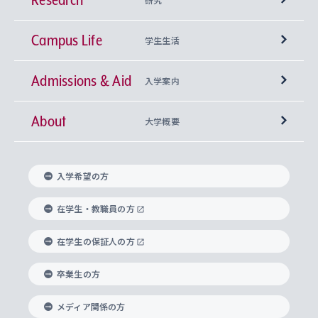
Campus Life
興味から学科を探す
研究所 等
神学部
学生生活
Admissions & Aid
上智大学の全学共通教育
Sophia Open Research Weeks (SORW)
学期区分と授業時間割
文学部
キリスト教文化研究所
入学案内
About
上智大学の語学教育
産官学連携
課外活動
上智大学で取得できる学位
総合人間科学部
中世思想研究所
基盤教育センター
大学概要
上智大学のアドミッション・ポリシー（入学者受
法学部
上智大学のグローバル教育
知的財産
グローバルな学びのコミュニティ
理事長・学長メッセージ
イベロアメリカ研究所
キリスト教人間学
言語教育研究センター
課外教育プログラム
入れの方針）
入学希望の方
経済学部
国際言語情報研究所
学びのサポート
研究支援制度
学生の相談窓口
上智大学の精神
身体知
ボランティア活動
グローバル教育センター
学長・副学長紹介
科目等履修生
在学生・教職員の方
外国語学部
グローバル・コンサーン研究所
思考と表現
大学院
研究活動に関する法令・研究費の使用について
キャリア形成サポート
グローバルエンゲージメント
在学生の保証人の方
上智大学で学ぶ
重点領域研究・自由課題研究
心身の健康相談
上智大学の理念
研究生・外国人特別研究生・国費留学生
卒業生の方
総合グローバル学部
比較文化研究所
データサイエンス
助産学専攻科
住まいのサポート
上智大学公式ソーシャルメディア
海外で学ぶ
ハラスメント防止の取り組み
上智大学の沿革
神学研究科
キャリア形成支援プログラム
上智大学を訪れた世界の知性
交換留学生(海外大学から上智大学で学ぶ)
メディア関係の方