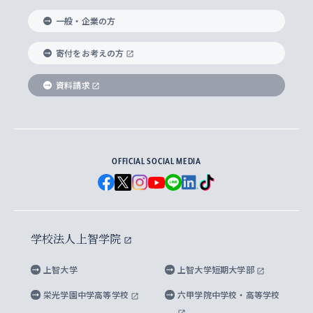
国際教養学部
ヨーロッパ研究所
生涯学習
学校法人上智学院について
障がいのある学生への支援
ソフィア・アーカイブズ
文学研究科
国際派・留学経験者 キャリア支援
グローバル・キャンパス
ノンディグリー生
一般・企業の方
理工学部
アジア文化研究所
上智大学とカトリック
数字で見る上智大学
実践宗教学研究科
就職（内定先）・進路統計
国連Weeks・アフリカWeeks
Sophia Short-term Program受講生
寄付をお考えの方
SPSF（Sophia Program for Sustainable
アメリカ・カナダ研究所
総合人間科学研究科
企業の採用ご担当者様へのご案内
ダイバーシティ＆サステナビリティへの取り組み
上智大学のネットワーク
資料請求
学費・奨学金
Futures） – 持続可能な未来を考える６学科連携
英語コース –
地球環境研究所
法学研究科（法科大学院含む）
卒業生へのご案内
上智大学の出版物
卒業生とのネットワーク
学部入学前に出願する奨学金
上智大学のビジュアル・アイデンティティ
メディア・ジャーナリズム研究所
経済学研究科
OFFICIAL SOCIAL MEDIA
父母・保証人とのネットワーク
上智大学大学案内・大学院案内
学部在学中に出願する奨学金
と校歌
イスラーム地域研究所
言語科学研究科
地域とのネットワーク
広報誌 Vox Sophia
上智大学への取材・キャンパスでの撮影について
国による高等教育の修学支援新制度
上智大学ビジュアル・アイデンティティ
水稀少社会研究センター
学校法人上智学院
グローバル・スタディーズ研究科
学外とのネットワーク
英文広報誌 SOPHIA magazine
大学院生対象の奨学金
上智大学の公開情報
公式キャラクター「ソフィアンくん」
上智大学
上智大学短期大学部
先進機械・構造材料イノベーションセンター
理工学研究科
上智大学出版SUPの出版物
海外留学する際の費用と奨学金
キャンパス案内
上智大学校歌 ・上智大学学生歌
上智大学の教育研究活動等の情報公表
栄光学園中学高等学校
六甲学院中学校・高等学校