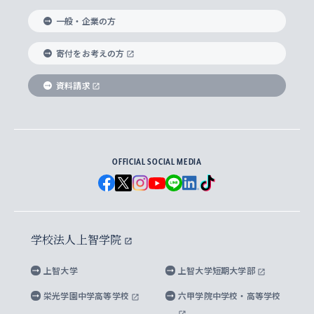
国際教養学部
ヨーロッパ研究所
生涯学習
学校法人上智学院について
障がいのある学生への支援
ソフィア・アーカイブズ
文学研究科
国際派・留学経験者 キャリア支援
グローバル・キャンパス
ノンディグリー生
一般・企業の方
理工学部
アジア文化研究所
上智大学とカトリック
数字で見る上智大学
実践宗教学研究科
就職（内定先）・進路統計
国連Weeks・アフリカWeeks
Sophia Short-term Program受講生
寄付をお考えの方
SPSF（Sophia Program for Sustainable
アメリカ・カナダ研究所
総合人間科学研究科
企業の採用ご担当者様へのご案内
ダイバーシティ＆サステナビリティへの取り組み
上智大学のネットワーク
資料請求
学費・奨学金
Futures） – 持続可能な未来を考える６学科連携
英語コース –
地球環境研究所
法学研究科（法科大学院含む）
卒業生へのご案内
上智大学の出版物
卒業生とのネットワーク
学部入学前に出願する奨学金
上智大学のビジュアル・アイデンティティ
メディア・ジャーナリズム研究所
経済学研究科
OFFICIAL SOCIAL MEDIA
父母・保証人とのネットワーク
上智大学大学案内・大学院案内
学部在学中に出願する奨学金
と校歌
イスラーム地域研究所
言語科学研究科
地域とのネットワーク
広報誌 Vox Sophia
上智大学への取材・キャンパスでの撮影について
国による高等教育の修学支援新制度
上智大学ビジュアル・アイデンティティ
水稀少社会研究センター
学校法人上智学院
グローバル・スタディーズ研究科
学外とのネットワーク
英文広報誌 SOPHIA magazine
大学院生対象の奨学金
上智大学の公開情報
公式キャラクター「ソフィアンくん」
上智大学
上智大学短期大学部
先進機械・構造材料イノベーションセンター
理工学研究科
上智大学出版SUPの出版物
海外留学する際の費用と奨学金
キャンパス案内
上智大学校歌 ・上智大学学生歌
上智大学の教育研究活動等の情報公表
栄光学園中学高等学校
六甲学院中学校・高等学校