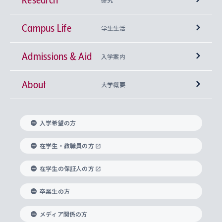
Campus Life
興味から学科を探す
研究所 等
神学部
学生生活
Admissions & Aid
上智大学の全学共通教育
Sophia Open Research Weeks (SORW)
学期区分と授業時間割
文学部
キリスト教文化研究所
入学案内
About
上智大学の語学教育
産官学連携
課外活動
上智大学で取得できる学位
総合人間科学部
中世思想研究所
基盤教育センター
大学概要
上智大学のアドミッション・ポリシー（入学者受
法学部
上智大学のグローバル教育
知的財産
グローバルな学びのコミュニティ
理事長・学長メッセージ
イベロアメリカ研究所
キリスト教人間学
言語教育研究センター
課外教育プログラム
入れの方針）
入学希望の方
経済学部
国際言語情報研究所
学びのサポート
研究支援制度
学生の相談窓口
上智大学の精神
身体知
ボランティア活動
グローバル教育センター
学長・副学長紹介
科目等履修生
在学生・教職員の方
外国語学部
グローバル・コンサーン研究所
思考と表現
大学院
研究活動に関する法令・研究費の使用について
キャリア形成サポート
グローバルエンゲージメント
在学生の保証人の方
上智大学で学ぶ
重点領域研究・自由課題研究
心身の健康相談
上智大学の理念
研究生・外国人特別研究生・国費留学生
卒業生の方
総合グローバル学部
比較文化研究所
データサイエンス
助産学専攻科
住まいのサポート
上智大学公式ソーシャルメディア
海外で学ぶ
ハラスメント防止の取り組み
上智大学の沿革
神学研究科
キャリア形成支援プログラム
上智大学を訪れた世界の知性
交換留学生(海外大学から上智大学で学ぶ)
メディア関係の方