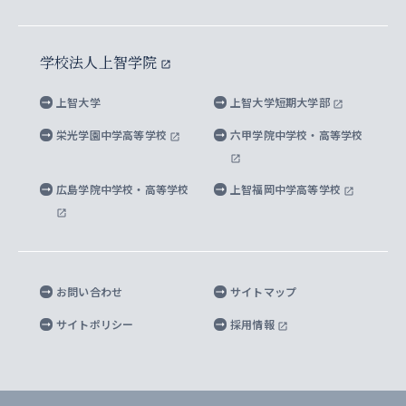
イスラーム地域研究所
言語科学研究科
地域とのネットワーク
広報誌 Vox Sophia
上智大学への取材・キャンパスでの撮影について
国による高等教育の修学支援新制度
上智大学ビジュアル・アイデンティティ
水稀少社会研究センター
学校法人上智学院
グローバル・スタディーズ研究科
学外とのネットワーク
英文広報誌 SOPHIA magazine
大学院生対象の奨学金
上智大学の公開情報
公式キャラクター「ソフィアンくん」
上智大学
上智大学短期大学部
先進機械・構造材料イノベーションセンター
理工学研究科
上智大学出版SUPの出版物
海外留学する際の費用と奨学金
キャンパス案内
上智大学校歌 ・上智大学学生歌
上智大学の教育研究活動等の情報公表
栄光学園中学高等学校
六甲学院中学校・高等学校
マイクロ波サイエンス研究センター
地球環境学研究科
SOPHIA U Viewbook（英文大学案内）
家計急変者・被災学生への経済援助
海外拠点
内部質保証と自己点検・評価
四谷キャンパス 施設紹介
広島学院中学校・高等学校
上智福岡中学高等学校
アイランド・サステナビリティ研究所
応用データサイエンス学位プログラム
SOPHIA未来募金によるサポート
上智大学名誉教授
秦野キャンパス内施設
人間の安全保障研究所
教職協働の取り組み
キャンパスへのアクセス
お問い合わせ
サイトマップ
キリシタン文庫
サイトポリシー
採用情報
プライバシーポリシー
モニュメンタ・ニポニカ
For Others, With Others