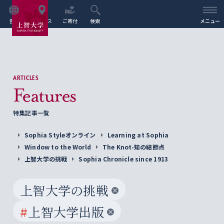
言語
アクセス
ご寄付
検索
メニュー
ARTICLES
Features
特集記事一覧
Sophia Styleオンライン
Learning at Sophia
Window to the World
The Knot-知の結節点
上智大学の挑戦
Sophia Chronicle since 1913
上智大学の挑戦
#
上智大学出版