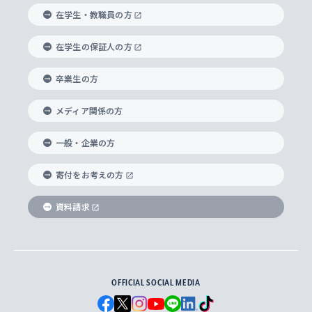
経済学部
国際言語情報研究所
学びのサポート
研究支援制度
学生の相談窓口
上智大学の精神
身体知
ボランティア活動
グローバル教育センター
学長・副学長紹介
科目等履修生
在学生・教職員の方
外国語学部
グローバル・コンサーン研究所
思考と表現
大学院
研究活動に関する法令・研究費の使用について
キャリア形成サポート
グローバルエンゲージメント
在学生の保証人の方
上智大学で学ぶ
重点領域研究・自由課題研究
心身の健康相談
上智大学の理念
研究生・外国人特別研究生・国費留学生
卒業生の方
総合グローバル学部
比較文化研究所
データサイエンス
助産学専攻科
住まいのサポート
上智大学公式ソーシャルメディア
海外で学ぶ
ハラスメント防止の取り組み
上智大学の沿革
神学研究科
キャリア形成支援プログラム
上智大学を訪れた世界の知性
交換留学生(海外大学から上智大学で学ぶ)
メディア関係の方
国際教養学部
ヨーロッパ研究所
生涯学習
学校法人上智学院について
障がいのある学生への支援
ソフィア・アーカイブズ
文学研究科
国際派・留学経験者 キャリア支援
グローバル・キャンパス
ノンディグリー生
一般・企業の方
理工学部
アジア文化研究所
上智大学とカトリック
数字で見る上智大学
実践宗教学研究科
就職（内定先）・進路統計
国連Weeks・アフリカWeeks
Sophia Short-term Program受講生
寄付をお考えの方
SPSF（Sophia Program for Sustainable
アメリカ・カナダ研究所
総合人間科学研究科
企業の採用ご担当者様へのご案内
ダイバーシティ＆サステナビリティへの取り組み
上智大学のネットワーク
資料請求
学費・奨学金
Futures） – 持続可能な未来を考える６学科連携
英語コース –
地球環境研究所
法学研究科（法科大学院含む）
卒業生へのご案内
上智大学の出版物
卒業生とのネットワーク
学部入学前に出願する奨学金
上智大学のビジュアル・アイデンティティ
メディア・ジャーナリズム研究所
経済学研究科
OFFICIAL SOCIAL MEDIA
父母・保証人とのネットワーク
上智大学大学案内・大学院案内
学部在学中に出願する奨学金
と校歌