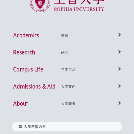
Academics
教育
Research
学部
研究
Campus Life
興味から学科を探す
研究所 等
神学部
学生生活
Admissions & Aid
上智大学の全学共通教育
Sophia Open Research Weeks (SORW)
学期区分と授業時間割
文学部
キリスト教文化研究所
入学案内
About
上智大学の語学教育
産官学連携
課外活動
上智大学で取得できる学位
総合人間科学部
中世思想研究所
基盤教育センター
大学概要
上智大学のアドミッション・ポリシー（入学者受
法学部
上智大学のグローバル教育
知的財産
グローバルな学びのコミュニティ
理事長・学長メッセージ
イベロアメリカ研究所
キリスト教人間学
言語教育研究センター
課外教育プログラム
入れの方針）
入学希望の方