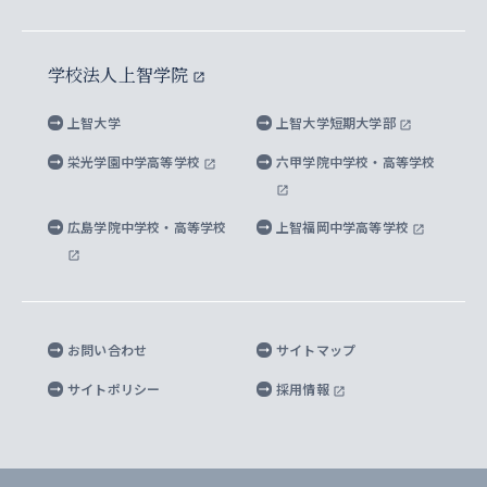
イスラーム地域研究所
言語科学研究科
地域とのネットワーク
広報誌 Vox Sophia
上智大学への取材・キャンパスでの撮影について
国による高等教育の修学支援新制度
上智大学ビジュアル・アイデンティティ
水稀少社会研究センター
学校法人上智学院
グローバル・スタディーズ研究科
学外とのネットワーク
英文広報誌 SOPHIA magazine
大学院生対象の奨学金
上智大学の公開情報
公式キャラクター「ソフィアンくん」
上智大学
上智大学短期大学部
先進機械・構造材料イノベーションセンター
理工学研究科
上智大学出版SUPの出版物
海外留学する際の費用と奨学金
キャンパス案内
上智大学校歌 ・上智大学学生歌
上智大学の教育研究活動等の情報公表
栄光学園中学高等学校
六甲学院中学校・高等学校
マイクロ波サイエンス研究センター
地球環境学研究科
SOPHIA U Viewbook（英文大学案内）
家計急変者・被災学生への経済援助
海外拠点
内部質保証と自己点検・評価
四谷キャンパス 施設紹介
広島学院中学校・高等学校
上智福岡中学高等学校
アイランド・サステナビリティ研究所
応用データサイエンス学位プログラム
SOPHIA未来募金によるサポート
上智大学名誉教授
秦野キャンパス内施設
人間の安全保障研究所
教職協働の取り組み
キャンパスへのアクセス
お問い合わせ
サイトマップ
キリシタン文庫
サイトポリシー
採用情報
プライバシーポリシー
モニュメンタ・ニポニカ
For Others, With Others