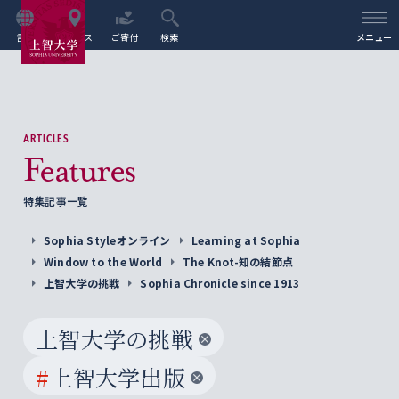
言語
アクセス
ご寄付
検索
メニュー
ARTICLES
Features
特集記事一覧
Sophia Styleオンライン
Learning at Sophia
Window to the World
The Knot-知の結節点
上智大学の挑戦
Sophia Chronicle since 1913
上智大学の挑戦
#
上智大学出版