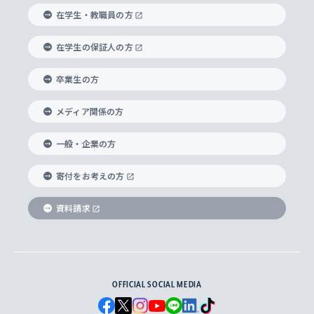
経済学部
国際言語情報研究所
学びのサポート
研究支援制度
学生の相談窓口
上智大学の精神
身体知
ボランティア活動
グローバル教育センター
学長・副学長紹介
科目等履修生
在学生・教職員の方
外国語学部
グローバル・コンサーン研究所
思考と表現
大学院
研究活動に関する法令・研究費の使用について
キャリア形成サポート
グローバルエンゲージメント
在学生の保証人の方
上智大学で学ぶ
重点領域研究・自由課題研究
心身の健康相談
上智大学の理念
研究生・外国人特別研究生・国費留学生
卒業生の方
総合グローバル学部
比較文化研究所
データサイエンス
助産学専攻科
住まいのサポート
上智大学公式ソーシャルメディア
海外で学ぶ
ハラスメント防止の取り組み
上智大学の沿革
神学研究科
キャリア形成支援プログラム
上智大学を訪れた世界の知性
交換留学生(海外大学から上智大学で学ぶ)
メディア関係の方
国際教養学部
ヨーロッパ研究所
生涯学習
学校法人上智学院について
障がいのある学生への支援
ソフィア・アーカイブズ
文学研究科
国際派・留学経験者 キャリア支援
グローバル・キャンパス
ノンディグリー生
一般・企業の方
理工学部
アジア文化研究所
上智大学とカトリック
数字で見る上智大学
実践宗教学研究科
就職（内定先）・進路統計
国連Weeks・アフリカWeeks
Sophia Short-term Program受講生
寄付をお考えの方
SPSF（Sophia Program for Sustainable
アメリカ・カナダ研究所
総合人間科学研究科
企業の採用ご担当者様へのご案内
ダイバーシティ＆サステナビリティへの取り組み
上智大学のネットワーク
資料請求
学費・奨学金
Futures） – 持続可能な未来を考える６学科連携
英語コース –
地球環境研究所
法学研究科（法科大学院含む）
卒業生へのご案内
上智大学の出版物
卒業生とのネットワーク
学部入学前に出願する奨学金
上智大学のビジュアル・アイデンティティ
メディア・ジャーナリズム研究所
経済学研究科
OFFICIAL SOCIAL MEDIA
父母・保証人とのネットワーク
上智大学大学案内・大学院案内
学部在学中に出願する奨学金
と校歌