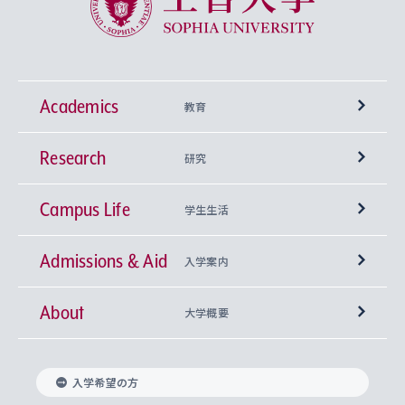
Academics
教育
Research
学部
研究
Campus Life
興味から学科を探す
研究所 等
神学部
学生生活
Admissions & Aid
上智大学の全学共通教育
Sophia Open Research Weeks (SORW)
学期区分と授業時間割
文学部
キリスト教文化研究所
入学案内
About
上智大学の語学教育
産官学連携
課外活動
上智大学で取得できる学位
総合人間科学部
中世思想研究所
基盤教育センター
大学概要
上智大学のアドミッション・ポリシー（入学者受
法学部
上智大学のグローバル教育
知的財産
グローバルな学びのコミュニティ
理事長・学長メッセージ
イベロアメリカ研究所
キリスト教人間学
言語教育研究センター
課外教育プログラム
入れの方針）
入学希望の方