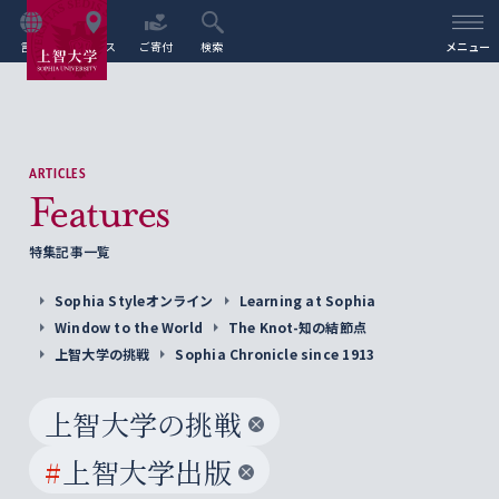
言語
アクセス
ご寄付
検索
メニュー
ARTICLES
Features
特集記事一覧
Sophia Styleオンライン
Learning at Sophia
Window to the World
The Knot-知の結節点
上智大学の挑戦
Sophia Chronicle since 1913
上智大学の挑戦
#
上智大学出版