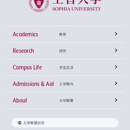
Academics
教育
Research
学部
研究
Campus Life
興味から学科を探す
研究所 等
神学部
学生生活
Admissions & Aid
上智大学の全学共通教育
Sophia Open Research Weeks (SORW)
学期区分と授業時間割
文学部
キリスト教文化研究所
入学案内
About
上智大学の語学教育
産官学連携
課外活動
上智大学で取得できる学位
総合人間科学部
中世思想研究所
基盤教育センター
大学概要
上智大学のアドミッション・ポリシー（入学者受
法学部
上智大学のグローバル教育
知的財産
グローバルな学びのコミュニティ
理事長・学長メッセージ
イベロアメリカ研究所
キリスト教人間学
言語教育研究センター
課外教育プログラム
入れの方針）
入学希望の方