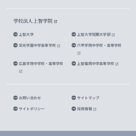
イスラーム地域研究所
言語科学研究科
地域とのネットワーク
広報誌 Vox Sophia
上智大学への取材・キャンパスでの撮影について
国による高等教育の修学支援新制度
上智大学ビジュアル・アイデンティティ
水稀少社会研究センター
学校法人上智学院
グローバル・スタディーズ研究科
学外とのネットワーク
英文広報誌 SOPHIA magazine
大学院生対象の奨学金
上智大学の公開情報
公式キャラクター「ソフィアンくん」
上智大学
上智大学短期大学部
先進機械・構造材料イノベーションセンター
理工学研究科
上智大学出版SUPの出版物
海外留学する際の費用と奨学金
キャンパス案内
上智大学校歌 ・上智大学学生歌
上智大学の教育研究活動等の情報公表
栄光学園中学高等学校
六甲学院中学校・高等学校
マイクロ波サイエンス研究センター
地球環境学研究科
SOPHIA U Viewbook（英文大学案内）
家計急変者・被災学生への経済援助
海外拠点
内部質保証と自己点検・評価
四谷キャンパス 施設紹介
広島学院中学校・高等学校
上智福岡中学高等学校
アイランド・サステナビリティ研究所
応用データサイエンス学位プログラム
SOPHIA未来募金によるサポート
上智大学名誉教授
秦野キャンパス内施設
人間の安全保障研究所
教職協働の取り組み
キャンパスへのアクセス
お問い合わせ
サイトマップ
キリシタン文庫
サイトポリシー
採用情報
プライバシーポリシー
モニュメンタ・ニポニカ
For Others, With Others