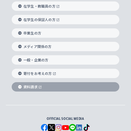
経済学部
国際言語情報研究所
学びのサポート
研究支援制度
学生の相談窓口
上智大学の精神
身体知
ボランティア活動
グローバル教育センター
学長・副学長紹介
科目等履修生
在学生・教職員の方
外国語学部
グローバル・コンサーン研究所
思考と表現
大学院
研究活動に関する法令・研究費の使用について
キャリア形成サポート
グローバルエンゲージメント
在学生の保証人の方
上智大学で学ぶ
重点領域研究・自由課題研究
心身の健康相談
上智大学の理念
研究生・外国人特別研究生・国費留学生
卒業生の方
総合グローバル学部
比較文化研究所
データサイエンス
助産学専攻科
住まいのサポート
上智大学公式ソーシャルメディア
海外で学ぶ
ハラスメント防止の取り組み
上智大学の沿革
神学研究科
キャリア形成支援プログラム
上智大学を訪れた世界の知性
交換留学生(海外大学から上智大学で学ぶ)
メディア関係の方
国際教養学部
ヨーロッパ研究所
生涯学習
学校法人上智学院について
障がいのある学生への支援
ソフィア・アーカイブズ
文学研究科
国際派・留学経験者 キャリア支援
グローバル・キャンパス
ノンディグリー生
一般・企業の方
理工学部
アジア文化研究所
上智大学とカトリック
数字で見る上智大学
実践宗教学研究科
就職（内定先）・進路統計
国連Weeks・アフリカWeeks
Sophia Short-term Program受講生
寄付をお考えの方
SPSF（Sophia Program for Sustainable
アメリカ・カナダ研究所
総合人間科学研究科
企業の採用ご担当者様へのご案内
ダイバーシティ＆サステナビリティへの取り組み
上智大学のネットワーク
資料請求
学費・奨学金
Futures） – 持続可能な未来を考える６学科連携
英語コース –
地球環境研究所
法学研究科（法科大学院含む）
卒業生へのご案内
上智大学の出版物
卒業生とのネットワーク
学部入学前に出願する奨学金
上智大学のビジュアル・アイデンティティ
メディア・ジャーナリズム研究所
経済学研究科
OFFICIAL SOCIAL MEDIA
父母・保証人とのネットワーク
上智大学大学案内・大学院案内
学部在学中に出願する奨学金
と校歌