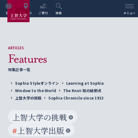
言語
アクセス
ご寄付
検索
メニュー
ARTICLES
Features
特集記事一覧
Sophia Styleオンライン
Learning at Sophia
Window to the World
The Knot-知の結節点
上智大学の挑戦
Sophia Chronicle since 1913
上智大学の挑戦
#
上智大学出版