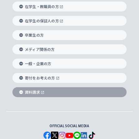
経済学部
国際言語情報研究所
学びのサポート
研究支援制度
学生の相談窓口
上智大学の精神
身体知
ボランティア活動
グローバル教育センター
学長・副学長紹介
科目等履修生
在学生・教職員の方
外国語学部
グローバル・コンサーン研究所
思考と表現
大学院
研究活動に関する法令・研究費の使用について
キャリア形成サポート
グローバルエンゲージメント
在学生の保証人の方
上智大学で学ぶ
重点領域研究・自由課題研究
心身の健康相談
上智大学の理念
研究生・外国人特別研究生・国費留学生
卒業生の方
総合グローバル学部
比較文化研究所
データサイエンス
助産学専攻科
住まいのサポート
上智大学公式ソーシャルメディア
海外で学ぶ
ハラスメント防止の取り組み
上智大学の沿革
神学研究科
キャリア形成支援プログラム
上智大学を訪れた世界の知性
交換留学生(海外大学から上智大学で学ぶ)
メディア関係の方
国際教養学部
ヨーロッパ研究所
生涯学習
学校法人上智学院について
障がいのある学生への支援
ソフィア・アーカイブズ
文学研究科
国際派・留学経験者 キャリア支援
グローバル・キャンパス
ノンディグリー生
一般・企業の方
理工学部
アジア文化研究所
上智大学とカトリック
数字で見る上智大学
実践宗教学研究科
就職（内定先）・進路統計
国連Weeks・アフリカWeeks
Sophia Short-term Program受講生
寄付をお考えの方
SPSF（Sophia Program for Sustainable
アメリカ・カナダ研究所
総合人間科学研究科
企業の採用ご担当者様へのご案内
ダイバーシティ＆サステナビリティへの取り組み
上智大学のネットワーク
資料請求
学費・奨学金
Futures） – 持続可能な未来を考える６学科連携
英語コース –
地球環境研究所
法学研究科（法科大学院含む）
卒業生へのご案内
上智大学の出版物
卒業生とのネットワーク
学部入学前に出願する奨学金
上智大学のビジュアル・アイデンティティ
メディア・ジャーナリズム研究所
経済学研究科
OFFICIAL SOCIAL MEDIA
父母・保証人とのネットワーク
上智大学大学案内・大学院案内
学部在学中に出願する奨学金
と校歌