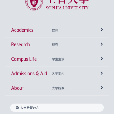
Academics
教育
Research
学部
研究
Campus Life
興味から学科を探す
研究所 等
神学部
学生生活
Admissions & Aid
上智大学の全学共通教育
Sophia Open Research Weeks (SORW)
学期区分と授業時間割
文学部
キリスト教文化研究所
入学案内
About
上智大学の語学教育
産官学連携
課外活動
上智大学で取得できる学位
総合人間科学部
中世思想研究所
基盤教育センター
大学概要
上智大学のアドミッション・ポリシー（入学者受
法学部
上智大学のグローバル教育
知的財産
グローバルな学びのコミュニティ
理事長・学長メッセージ
イベロアメリカ研究所
キリスト教人間学
言語教育研究センター
課外教育プログラム
入れの方針）
入学希望の方