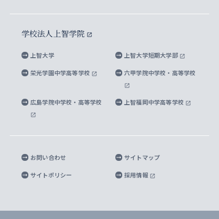
イスラーム地域研究所
言語科学研究科
地域とのネットワーク
広報誌 Vox Sophia
上智大学への取材・キャンパスでの撮影について
国による高等教育の修学支援新制度
上智大学ビジュアル・アイデンティティ
水稀少社会研究センター
学校法人上智学院
グローバル・スタディーズ研究科
学外とのネットワーク
英文広報誌 SOPHIA magazine
大学院生対象の奨学金
上智大学の公開情報
公式キャラクター「ソフィアンくん」
上智大学
上智大学短期大学部
先進機械・構造材料イノベーションセンター
理工学研究科
上智大学出版SUPの出版物
海外留学する際の費用と奨学金
キャンパス案内
上智大学校歌 ・上智大学学生歌
上智大学の教育研究活動等の情報公表
栄光学園中学高等学校
六甲学院中学校・高等学校
マイクロ波サイエンス研究センター
地球環境学研究科
SOPHIA U Viewbook（英文大学案内）
家計急変者・被災学生への経済援助
海外拠点
内部質保証と自己点検・評価
四谷キャンパス 施設紹介
広島学院中学校・高等学校
上智福岡中学高等学校
アイランド・サステナビリティ研究所
応用データサイエンス学位プログラム
SOPHIA未来募金によるサポート
上智大学名誉教授
秦野キャンパス内施設
人間の安全保障研究所
教職協働の取り組み
キャンパスへのアクセス
お問い合わせ
サイトマップ
キリシタン文庫
サイトポリシー
採用情報
プライバシーポリシー
モニュメンタ・ニポニカ
For Others, With Others