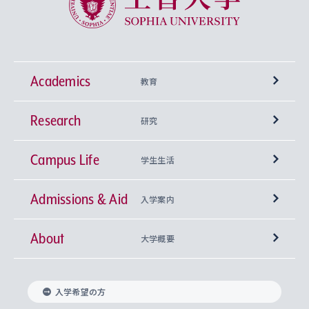
Academics
教育
Research
学部
研究
Campus Life
興味から学科を探す
研究所 等
神学部
学生生活
Admissions & Aid
上智大学の全学共通教育
Sophia Open Research Weeks (SORW)
学期区分と授業時間割
文学部
キリスト教文化研究所
入学案内
About
上智大学の語学教育
産官学連携
課外活動
上智大学で取得できる学位
総合人間科学部
中世思想研究所
基盤教育センター
大学概要
上智大学のアドミッション・ポリシー（入学者受
法学部
上智大学のグローバル教育
知的財産
グローバルな学びのコミュニティ
理事長・学長メッセージ
イベロアメリカ研究所
キリスト教人間学
言語教育研究センター
課外教育プログラム
入れの方針）
入学希望の方