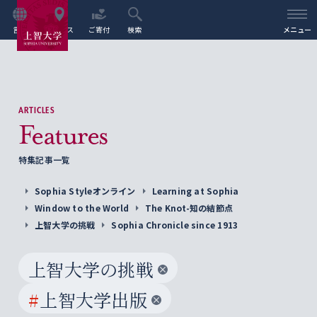
言語
アクセス
ご寄付
検索
メニュー
ARTICLES
Features
特集記事一覧
Sophia Styleオンライン
Learning at Sophia
Window to the World
The Knot-知の結節点
上智大学の挑戦
Sophia Chronicle since 1913
上智大学の挑戦
#
上智大学出版