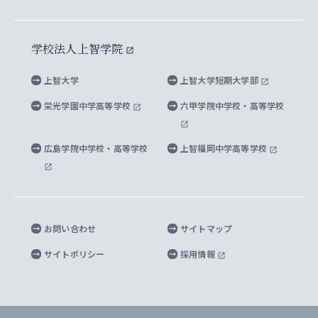
イスラーム地域研究所
言語科学研究科
地域とのネットワーク
広報誌 Vox Sophia
上智大学への取材・キャンパスでの撮影について
国による高等教育の修学支援新制度
上智大学ビジュアル・アイデンティティ
水稀少社会研究センター
学校法人上智学院
グローバル・スタディーズ研究科
学外とのネットワーク
英文広報誌 SOPHIA magazine
大学院生対象の奨学金
上智大学の公開情報
公式キャラクター「ソフィアンくん」
上智大学
上智大学短期大学部
先進機械・構造材料イノベーションセンター
理工学研究科
上智大学出版SUPの出版物
海外留学する際の費用と奨学金
キャンパス案内
上智大学校歌 ・上智大学学生歌
上智大学の教育研究活動等の情報公表
栄光学園中学高等学校
六甲学院中学校・高等学校
マイクロ波サイエンス研究センター
地球環境学研究科
SOPHIA U Viewbook（英文大学案内）
家計急変者・被災学生への経済援助
海外拠点
内部質保証と自己点検・評価
四谷キャンパス 施設紹介
広島学院中学校・高等学校
上智福岡中学高等学校
アイランド・サステナビリティ研究所
応用データサイエンス学位プログラム
SOPHIA未来募金によるサポート
上智大学名誉教授
秦野キャンパス内施設
人間の安全保障研究所
教職協働の取り組み
キャンパスへのアクセス
お問い合わせ
サイトマップ
キリシタン文庫
サイトポリシー
採用情報
プライバシーポリシー
モニュメンタ・ニポニカ
For Others, With Others