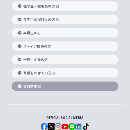
経済学部
国際言語情報研究所
学びのサポート
研究支援制度
学生の相談窓口
上智大学の精神
身体知
ボランティア活動
グローバル教育センター
学長・副学長紹介
科目等履修生
在学生・教職員の方
外国語学部
グローバル・コンサーン研究所
思考と表現
大学院
研究活動に関する法令・研究費の使用について
キャリア形成サポート
グローバルエンゲージメント
在学生の保証人の方
上智大学で学ぶ
重点領域研究・自由課題研究
心身の健康相談
上智大学の理念
研究生・外国人特別研究生・国費留学生
卒業生の方
総合グローバル学部
比較文化研究所
データサイエンス
助産学専攻科
住まいのサポート
上智大学公式ソーシャルメディア
海外で学ぶ
ハラスメント防止の取り組み
上智大学の沿革
神学研究科
キャリア形成支援プログラム
上智大学を訪れた世界の知性
交換留学生(海外大学から上智大学で学ぶ)
メディア関係の方
国際教養学部
ヨーロッパ研究所
生涯学習
学校法人上智学院について
障がいのある学生への支援
ソフィア・アーカイブズ
文学研究科
国際派・留学経験者 キャリア支援
グローバル・キャンパス
ノンディグリー生
一般・企業の方
理工学部
アジア文化研究所
上智大学とカトリック
数字で見る上智大学
実践宗教学研究科
就職（内定先）・進路統計
国連Weeks・アフリカWeeks
Sophia Short-term Program受講生
寄付をお考えの方
SPSF（Sophia Program for Sustainable
アメリカ・カナダ研究所
総合人間科学研究科
企業の採用ご担当者様へのご案内
ダイバーシティ＆サステナビリティへの取り組み
上智大学のネットワーク
資料請求
学費・奨学金
Futures） – 持続可能な未来を考える６学科連携
英語コース –
地球環境研究所
法学研究科（法科大学院含む）
卒業生へのご案内
上智大学の出版物
卒業生とのネットワーク
学部入学前に出願する奨学金
上智大学のビジュアル・アイデンティティ
メディア・ジャーナリズム研究所
経済学研究科
OFFICIAL SOCIAL MEDIA
父母・保証人とのネットワーク
上智大学大学案内・大学院案内
学部在学中に出願する奨学金
と校歌