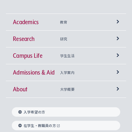
Academics
教育
Research
学部
研究
Campus Life
興味から学科を探す
研究所 等
神学部
学生生活
Admissions & Aid
上智大学の全学共通教育
Sophia Open Research Weeks (SORW)
学期区分と授業時間割
文学部
キリスト教文化研究所
入学案内
About
上智大学の語学教育
産官学連携
課外活動
上智大学で取得できる学位
総合人間科学部
中世思想研究所
基盤教育センター
大学概要
上智大学のアドミッション・ポリシー（入学者受
法学部
上智大学のグローバル教育
知的財産
グローバルな学びのコミュニティ
理事長・学長メッセージ
イベロアメリカ研究所
キリスト教人間学
言語教育研究センター
課外教育プログラム
入れの方針）
入学希望の方
経済学部
国際言語情報研究所
学びのサポート
研究支援制度
学生の相談窓口
上智大学の精神
身体知
ボランティア活動
グローバル教育センター
学長・副学長紹介
科目等履修生
在学生・教職員の方