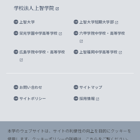
水稀少社会研究センター
学校法人上智学院
グローバル・スタディーズ研究科
学外とのネットワーク
英文広報誌 SOPHIA magazine
大学院生対象の奨学金
上智大学の公開情報
公式キャラクター「ソフィアンくん」
上智大学
上智大学短期大学部
先進機械・構造材料イノベーションセンター
理工学研究科
上智大学出版SUPの出版物
海外留学する際の費用と奨学金
キャンパス案内
上智大学校歌 ・上智大学学生歌
上智大学の教育研究活動等の情報公表
栄光学園中学高等学校
六甲学院中学校・高等学校
マイクロ波サイエンス研究センター
地球環境学研究科
SOPHIA U Viewbook（英文大学案内）
家計急変者・被災学生への経済援助
海外拠点
内部質保証と自己点検・評価
四谷キャンパス 施設紹介
広島学院中学校・高等学校
上智福岡中学高等学校
アイランド・サステナビリティ研究所
応用データサイエンス学位プログラム
SOPHIA未来募金によるサポート
上智大学名誉教授
秦野キャンパス内施設
人間の安全保障研究所
教職協働の取り組み
キャンパスへのアクセス
お問い合わせ
サイトマップ
キリシタン文庫
サイトポリシー
採用情報
プライバシーポリシー
モニュメンタ・ニポニカ
For Others, With Others
半導体研究所
本学のウェブサイトは、サイトの利便性の向上を目的にクッキーを
使用します。
クッキーポリシーの詳細は、こちらをご覧ください。