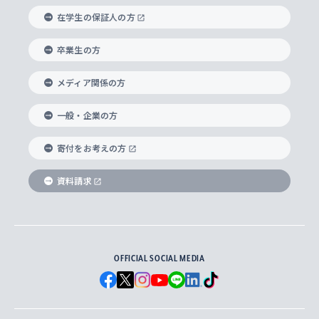
外国語学部
グローバル・コンサーン研究所
思考と表現
大学院
研究活動に関する法令・研究費の使用について
キャリア形成サポート
グローバルエンゲージメント
在学生の保証人の方
上智大学で学ぶ
重点領域研究・自由課題研究
心身の健康相談
上智大学の理念
研究生・外国人特別研究生・国費留学生
卒業生の方
総合グローバル学部
比較文化研究所
データサイエンス
助産学専攻科
住まいのサポート
上智大学公式ソーシャルメディア
海外で学ぶ
ハラスメント防止の取り組み
上智大学の沿革
神学研究科
キャリア形成支援プログラム
上智大学を訪れた世界の知性
交換留学生(海外大学から上智大学で学ぶ)
メディア関係の方
国際教養学部
ヨーロッパ研究所
生涯学習
学校法人上智学院について
障がいのある学生への支援
ソフィア・アーカイブズ
文学研究科
国際派・留学経験者 キャリア支援
グローバル・キャンパス
ノンディグリー生
一般・企業の方
理工学部
アジア文化研究所
上智大学とカトリック
数字で見る上智大学
実践宗教学研究科
就職（内定先）・進路統計
国連Weeks・アフリカWeeks
Sophia Short-term Program受講生
寄付をお考えの方
SPSF（Sophia Program for Sustainable
アメリカ・カナダ研究所
総合人間科学研究科
企業の採用ご担当者様へのご案内
ダイバーシティ＆サステナビリティへの取り組み
上智大学のネットワーク
資料請求
学費・奨学金
Futures） – 持続可能な未来を考える６学科連携
英語コース –
地球環境研究所
法学研究科（法科大学院含む）
卒業生へのご案内
上智大学の出版物
卒業生とのネットワーク
学部入学前に出願する奨学金
上智大学のビジュアル・アイデンティティ
メディア・ジャーナリズム研究所
経済学研究科
OFFICIAL SOCIAL MEDIA
父母・保証人とのネットワーク
上智大学大学案内・大学院案内
学部在学中に出願する奨学金
と校歌
イスラーム地域研究所
言語科学研究科
地域とのネットワーク
広報誌 Vox Sophia
上智大学への取材・キャンパスでの撮影について
国による高等教育の修学支援新制度
上智大学ビジュアル・アイデンティティ