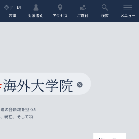
EN
JP
言語
対象者別
アクセス
ご寄付
検索
メニュー
#
海外大学院
進の各領域を担う5
去、現在、そして将