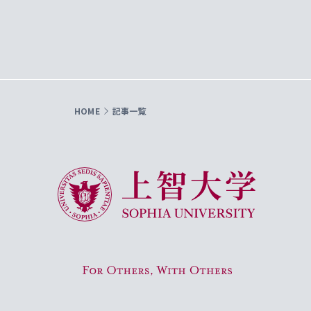
HOME
記事一覧
上智大学 Sophia University
For Others, With Others