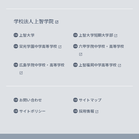
イスラーム地域研究所
言語科学研究科
地域とのネットワーク
広報誌 Vox Sophia
上智大学への取材・キャンパスでの撮影について
国による高等教育の修学支援新制度
上智大学ビジュアル・アイデンティティ
水稀少社会研究センター
学校法人上智学院
グローバル・スタディーズ研究科
学外とのネットワーク
英文広報誌 SOPHIA magazine
大学院生対象の奨学金
上智大学の公開情報
公式キャラクター「ソフィアンくん」
上智大学
上智大学短期大学部
先進機械・構造材料イノベーションセンター
理工学研究科
上智大学出版SUPの出版物
海外留学する際の費用と奨学金
キャンパス案内
上智大学校歌 ・上智大学学生歌
上智大学の教育研究活動等の情報公表
栄光学園中学高等学校
六甲学院中学校・高等学校
マイクロ波サイエンス研究センター
地球環境学研究科
SOPHIA U Viewbook（英文大学案内）
家計急変者・被災学生への経済援助
海外拠点
内部質保証と自己点検・評価
四谷キャンパス 施設紹介
広島学院中学校・高等学校
上智福岡中学高等学校
アイランド・サステナビリティ研究所
応用データサイエンス学位プログラム
SOPHIA未来募金によるサポート
上智大学名誉教授
秦野キャンパス内施設
人間の安全保障研究所
教職協働の取り組み
キャンパスへのアクセス
お問い合わせ
サイトマップ
キリシタン文庫
サイトポリシー
採用情報
プライバシーポリシー
モニュメンタ・ニポニカ
For Others, With Others