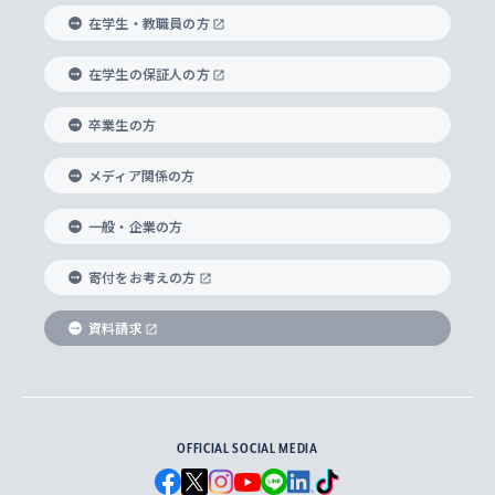
経済学部
国際言語情報研究所
学びのサポート
研究支援制度
学生の相談窓口
上智大学の精神
身体知
ボランティア活動
グローバル教育センター
学長・副学長紹介
科目等履修生
在学生・教職員の方
外国語学部
グローバル・コンサーン研究所
思考と表現
大学院
研究活動に関する法令・研究費の使用について
キャリア形成サポート
グローバルエンゲージメント
在学生の保証人の方
上智大学で学ぶ
重点領域研究・自由課題研究
心身の健康相談
上智大学の理念
研究生・外国人特別研究生・国費留学生
卒業生の方
総合グローバル学部
比較文化研究所
データサイエンス
助産学専攻科
住まいのサポート
上智大学公式ソーシャルメディア
海外で学ぶ
ハラスメント防止の取り組み
上智大学の沿革
神学研究科
キャリア形成支援プログラム
上智大学を訪れた世界の知性
交換留学生(海外大学から上智大学で学ぶ)
メディア関係の方
国際教養学部
ヨーロッパ研究所
生涯学習
学校法人上智学院について
障がいのある学生への支援
ソフィア・アーカイブズ
文学研究科
国際派・留学経験者 キャリア支援
グローバル・キャンパス
ノンディグリー生
一般・企業の方
理工学部
アジア文化研究所
上智大学とカトリック
数字で見る上智大学
実践宗教学研究科
就職（内定先）・進路統計
国連Weeks・アフリカWeeks
Sophia Short-term Program受講生
寄付をお考えの方
SPSF（Sophia Program for Sustainable
アメリカ・カナダ研究所
総合人間科学研究科
企業の採用ご担当者様へのご案内
ダイバーシティ＆サステナビリティへの取り組み
上智大学のネットワーク
資料請求
学費・奨学金
Futures） – 持続可能な未来を考える６学科連携
英語コース –
地球環境研究所
法学研究科（法科大学院含む）
卒業生へのご案内
上智大学の出版物
卒業生とのネットワーク
学部入学前に出願する奨学金
上智大学のビジュアル・アイデンティティ
メディア・ジャーナリズム研究所
経済学研究科
OFFICIAL SOCIAL MEDIA
父母・保証人とのネットワーク
上智大学大学案内・大学院案内
学部在学中に出願する奨学金
と校歌