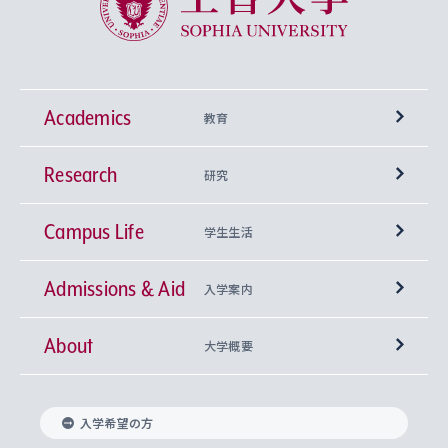
Academics
教育
Research
学部
研究
Campus Life
興味から学科を探す
研究所 等
神学部
学生生活
Admissions & Aid
上智大学の全学共通教育
Sophia Open Research Weeks (SORW)
学期区分と授業時間割
文学部
キリスト教文化研究所
入学案内
About
上智大学の語学教育
産官学連携
課外活動
上智大学で取得できる学位
総合人間科学部
中世思想研究所
基盤教育センター
大学概要
上智大学のアドミッション・ポリシー（入学者受
法学部
上智大学のグローバル教育
知的財産
グローバルな学びのコミュニティ
理事長・学長メッセージ
イベロアメリカ研究所
キリスト教人間学
言語教育研究センター
課外教育プログラム
入れの方針）
入学希望の方