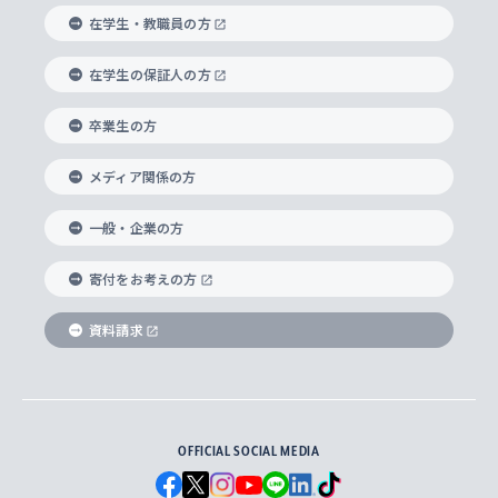
経済学部
国際言語情報研究所
学びのサポート
研究支援制度
学生の相談窓口
上智大学の精神
身体知
ボランティア活動
グローバル教育センター
学長・副学長紹介
科目等履修生
在学生・教職員の方
外国語学部
グローバル・コンサーン研究所
思考と表現
大学院
研究活動に関する法令・研究費の使用について
キャリア形成サポート
グローバルエンゲージメント
在学生の保証人の方
上智大学で学ぶ
重点領域研究・自由課題研究
心身の健康相談
上智大学の理念
研究生・外国人特別研究生・国費留学生
卒業生の方
総合グローバル学部
比較文化研究所
データサイエンス
助産学専攻科
住まいのサポート
上智大学公式ソーシャルメディア
海外で学ぶ
ハラスメント防止の取り組み
上智大学の沿革
神学研究科
キャリア形成支援プログラム
上智大学を訪れた世界の知性
交換留学生(海外大学から上智大学で学ぶ)
メディア関係の方
国際教養学部
ヨーロッパ研究所
生涯学習
学校法人上智学院について
障がいのある学生への支援
ソフィア・アーカイブズ
文学研究科
国際派・留学経験者 キャリア支援
グローバル・キャンパス
ノンディグリー生
一般・企業の方
理工学部
アジア文化研究所
上智大学とカトリック
数字で見る上智大学
実践宗教学研究科
就職（内定先）・進路統計
国連Weeks・アフリカWeeks
Sophia Short-term Program受講生
寄付をお考えの方
SPSF（Sophia Program for Sustainable
アメリカ・カナダ研究所
総合人間科学研究科
企業の採用ご担当者様へのご案内
ダイバーシティ＆サステナビリティへの取り組み
上智大学のネットワーク
資料請求
学費・奨学金
Futures） – 持続可能な未来を考える６学科連携
英語コース –
地球環境研究所
法学研究科（法科大学院含む）
卒業生へのご案内
上智大学の出版物
卒業生とのネットワーク
学部入学前に出願する奨学金
上智大学のビジュアル・アイデンティティ
メディア・ジャーナリズム研究所
経済学研究科
OFFICIAL SOCIAL MEDIA
父母・保証人とのネットワーク
上智大学大学案内・大学院案内
学部在学中に出願する奨学金
と校歌