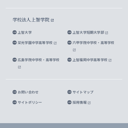
イスラーム地域研究所
言語科学研究科
地域とのネットワーク
広報誌 Vox Sophia
上智大学への取材・キャンパスでの撮影について
国による高等教育の修学支援新制度
上智大学ビジュアル・アイデンティティ
水稀少社会研究センター
学校法人上智学院
グローバル・スタディーズ研究科
学外とのネットワーク
英文広報誌 SOPHIA magazine
大学院生対象の奨学金
上智大学の公開情報
公式キャラクター「ソフィアンくん」
上智大学
上智大学短期大学部
先進機械・構造材料イノベーションセンター
理工学研究科
上智大学出版SUPの出版物
海外留学する際の費用と奨学金
キャンパス案内
上智大学校歌 ・上智大学学生歌
上智大学の教育研究活動等の情報公表
栄光学園中学高等学校
六甲学院中学校・高等学校
マイクロ波サイエンス研究センター
地球環境学研究科
SOPHIA U Viewbook（英文大学案内）
家計急変者・被災学生への経済援助
海外拠点
内部質保証と自己点検・評価
四谷キャンパス 施設紹介
広島学院中学校・高等学校
上智福岡中学高等学校
アイランド・サステナビリティ研究所
応用データサイエンス学位プログラム
SOPHIA未来募金によるサポート
上智大学名誉教授
秦野キャンパス内施設
人間の安全保障研究所
教職協働の取り組み
キャンパスへのアクセス
お問い合わせ
サイトマップ
キリシタン文庫
サイトポリシー
採用情報
プライバシーポリシー
モニュメンタ・ニポニカ
For Others, With Others