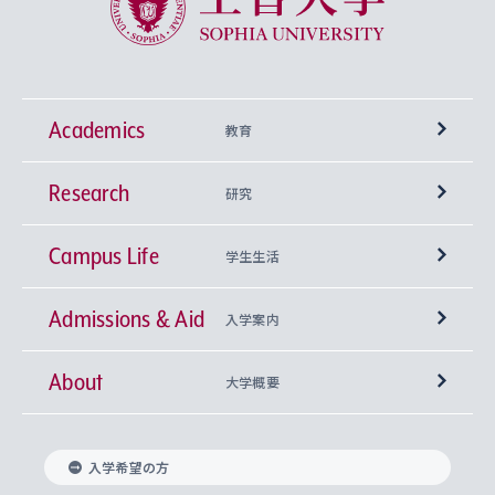
Academics
教育
Research
学部
研究
Campus Life
興味から学科を探す
研究所 等
神学部
学生生活
Admissions & Aid
上智大学の全学共通教育
Sophia Open Research Weeks (SORW)
学期区分と授業時間割
文学部
キリスト教文化研究所
入学案内
About
上智大学の語学教育
産官学連携
課外活動
上智大学で取得できる学位
総合人間科学部
中世思想研究所
基盤教育センター
大学概要
上智大学のアドミッション・ポリシー（入学者受
法学部
上智大学のグローバル教育
知的財産
グローバルな学びのコミュニティ
理事長・学長メッセージ
イベロアメリカ研究所
キリスト教人間学
言語教育研究センター
課外教育プログラム
入れの方針）
入学希望の方