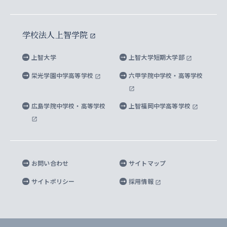
イスラーム地域研究所
言語科学研究科
地域とのネットワーク
広報誌 Vox Sophia
上智大学への取材・キャンパスでの撮影について
国による高等教育の修学支援新制度
上智大学ビジュアル・アイデンティティ
水稀少社会研究センター
学校法人上智学院
グローバル・スタディーズ研究科
学外とのネットワーク
英文広報誌 SOPHIA magazine
大学院生対象の奨学金
上智大学の公開情報
公式キャラクター「ソフィアンくん」
上智大学
上智大学短期大学部
先進機械・構造材料イノベーションセンター
理工学研究科
上智大学出版SUPの出版物
海外留学する際の費用と奨学金
キャンパス案内
上智大学校歌 ・上智大学学生歌
上智大学の教育研究活動等の情報公表
栄光学園中学高等学校
六甲学院中学校・高等学校
マイクロ波サイエンス研究センター
地球環境学研究科
SOPHIA U Viewbook（英文大学案内）
家計急変者・被災学生への経済援助
海外拠点
内部質保証と自己点検・評価
四谷キャンパス 施設紹介
広島学院中学校・高等学校
上智福岡中学高等学校
アイランド・サステナビリティ研究所
応用データサイエンス学位プログラム
SOPHIA未来募金によるサポート
上智大学名誉教授
秦野キャンパス内施設
人間の安全保障研究所
教職協働の取り組み
キャンパスへのアクセス
お問い合わせ
サイトマップ
キリシタン文庫
サイトポリシー
採用情報
プライバシーポリシー
モニュメンタ・ニポニカ
For Others, With Others