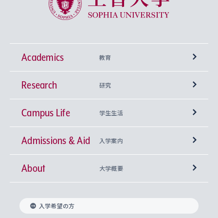
Academics
教育
Research
学部
研究
Campus Life
興味から学科を探す
研究所 等
神学部
学生生活
Admissions & Aid
上智大学の全学共通教育
Sophia Open Research Weeks (SORW)
学期区分と授業時間割
文学部
キリスト教文化研究所
入学案内
About
上智大学の語学教育
産官学連携
課外活動
上智大学で取得できる学位
総合人間科学部
中世思想研究所
基盤教育センター
大学概要
上智大学のアドミッション・ポリシー（入学者受
法学部
上智大学のグローバル教育
知的財産
グローバルな学びのコミュニティ
理事長・学長メッセージ
イベロアメリカ研究所
キリスト教人間学
言語教育研究センター
課外教育プログラム
入れの方針）
入学希望の方