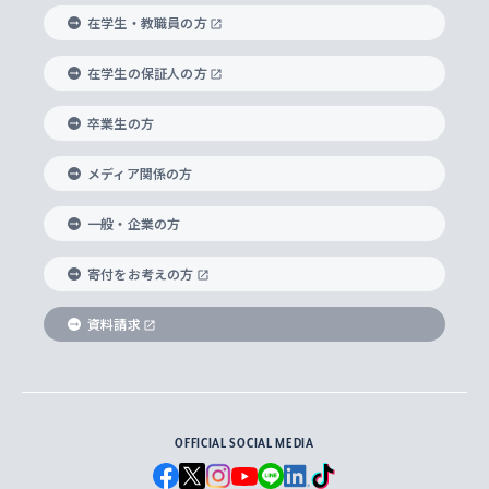
経済学部
国際言語情報研究所
学びのサポート
研究支援制度
学生の相談窓口
上智大学の精神
身体知
ボランティア活動
グローバル教育センター
学長・副学長紹介
科目等履修生
在学生・教職員の方
外国語学部
グローバル・コンサーン研究所
思考と表現
大学院
研究活動に関する法令・研究費の使用について
キャリア形成サポート
グローバルエンゲージメント
在学生の保証人の方
上智大学で学ぶ
重点領域研究・自由課題研究
心身の健康相談
上智大学の理念
研究生・外国人特別研究生・国費留学生
卒業生の方
総合グローバル学部
比較文化研究所
データサイエンス
助産学専攻科
住まいのサポート
上智大学公式ソーシャルメディア
海外で学ぶ
ハラスメント防止の取り組み
上智大学の沿革
神学研究科
キャリア形成支援プログラム
上智大学を訪れた世界の知性
交換留学生(海外大学から上智大学で学ぶ)
メディア関係の方
国際教養学部
ヨーロッパ研究所
生涯学習
学校法人上智学院について
障がいのある学生への支援
ソフィア・アーカイブズ
文学研究科
国際派・留学経験者 キャリア支援
グローバル・キャンパス
ノンディグリー生
一般・企業の方
理工学部
アジア文化研究所
上智大学とカトリック
数字で見る上智大学
実践宗教学研究科
就職（内定先）・進路統計
国連Weeks・アフリカWeeks
Sophia Short-term Program受講生
寄付をお考えの方
SPSF（Sophia Program for Sustainable
アメリカ・カナダ研究所
総合人間科学研究科
企業の採用ご担当者様へのご案内
ダイバーシティ＆サステナビリティへの取り組み
上智大学のネットワーク
資料請求
学費・奨学金
Futures） – 持続可能な未来を考える６学科連携
英語コース –
地球環境研究所
法学研究科（法科大学院含む）
卒業生へのご案内
上智大学の出版物
卒業生とのネットワーク
学部入学前に出願する奨学金
上智大学のビジュアル・アイデンティティ
メディア・ジャーナリズム研究所
経済学研究科
OFFICIAL SOCIAL MEDIA
父母・保証人とのネットワーク
上智大学大学案内・大学院案内
学部在学中に出願する奨学金
と校歌