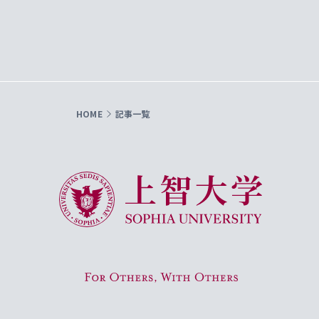
HOME
記事一覧
上智大学 Sophia University
For Others, With Others