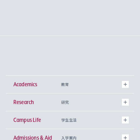
Academics
教育
Research
学部
研究
Campus Life
興味から学科を探す
研究所 等
神学部
学生生活
Admissions & Aid
上智大学の全学共通教育
Sophia Open Research Weeks (SORW)
学期区分と授業時間割
文学部
キリスト教文化研究所
入学案内