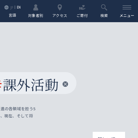
EN
JP
言語
対象者別
アクセス
ご寄付
検索
メニュー
#
課外活動
進の各領域を担う5
去、現在、そして将