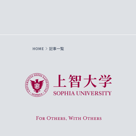
HOME
記事一覧
上智大学 Sophia University
For Others, With Others