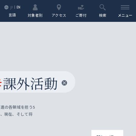
EN
JP
言語
対象者別
アクセス
ご寄付
検索
メニュー
#
課外活動
進の各領域を担う5
去、現在、そして将