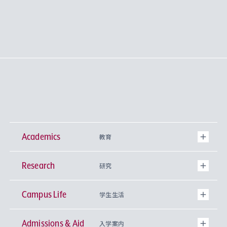
Academics
教育
Research
学部
研究
Campus Life
興味から学科を探す
研究所 等
神学部
学生生活
Admissions & Aid
上智大学の全学共通教育
Sophia Open Research Weeks (SORW)
学期区分と授業時間割
文学部
キリスト教文化研究所
入学案内