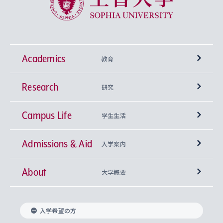
Academics
教育
Research
学部
研究
Campus Life
興味から学科を探す
研究所 等
神学部
学生生活
Admissions & Aid
上智大学の全学共通教育
Sophia Open Research Weeks (SORW)
学期区分と授業時間割
文学部
キリスト教文化研究所
入学案内
About
上智大学の語学教育
産官学連携
課外活動
上智大学で取得できる学位
総合人間科学部
中世思想研究所
基盤教育センター
大学概要
上智大学のアドミッション・ポリシー（入学者受
法学部
上智大学のグローバル教育
知的財産
グローバルな学びのコミュニティ
理事長・学長メッセージ
イベロアメリカ研究所
キリスト教人間学
言語教育研究センター
課外教育プログラム
入れの方針）
入学希望の方