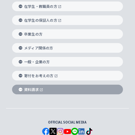
経済学部
国際言語情報研究所
学びのサポート
研究支援制度
学生の相談窓口
上智大学の精神
身体知
ボランティア活動
グローバル教育センター
学長・副学長紹介
科目等履修生
在学生・教職員の方
外国語学部
グローバル・コンサーン研究所
思考と表現
大学院
研究活動に関する法令・研究費の使用について
キャリア形成サポート
グローバルエンゲージメント
在学生の保証人の方
上智大学で学ぶ
重点領域研究・自由課題研究
心身の健康相談
上智大学の理念
研究生・外国人特別研究生・国費留学生
卒業生の方
総合グローバル学部
比較文化研究所
データサイエンス
助産学専攻科
住まいのサポート
上智大学公式ソーシャルメディア
海外で学ぶ
ハラスメント防止の取り組み
上智大学の沿革
神学研究科
キャリア形成支援プログラム
上智大学を訪れた世界の知性
交換留学生(海外大学から上智大学で学ぶ)
メディア関係の方
国際教養学部
ヨーロッパ研究所
生涯学習
学校法人上智学院について
障がいのある学生への支援
ソフィア・アーカイブズ
文学研究科
国際派・留学経験者 キャリア支援
グローバル・キャンパス
ノンディグリー生
一般・企業の方
理工学部
アジア文化研究所
上智大学とカトリック
数字で見る上智大学
実践宗教学研究科
就職（内定先）・進路統計
国連Weeks・アフリカWeeks
Sophia Short-term Program受講生
寄付をお考えの方
SPSF（Sophia Program for Sustainable
アメリカ・カナダ研究所
総合人間科学研究科
企業の採用ご担当者様へのご案内
ダイバーシティ＆サステナビリティへの取り組み
上智大学のネットワーク
資料請求
学費・奨学金
Futures） – 持続可能な未来を考える６学科連携
英語コース –
地球環境研究所
法学研究科（法科大学院含む）
卒業生へのご案内
上智大学の出版物
卒業生とのネットワーク
学部入学前に出願する奨学金
上智大学のビジュアル・アイデンティティ
メディア・ジャーナリズム研究所
経済学研究科
OFFICIAL SOCIAL MEDIA
父母・保証人とのネットワーク
上智大学大学案内・大学院案内
学部在学中に出願する奨学金
と校歌