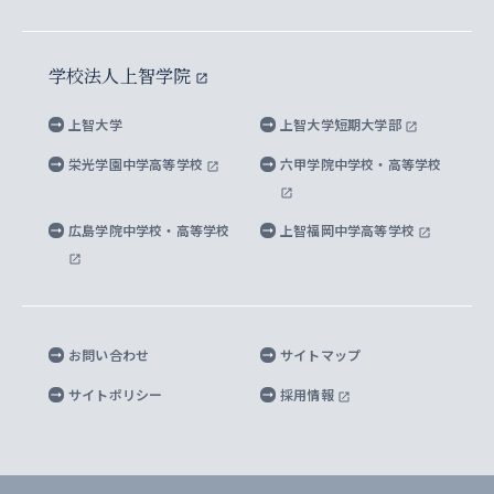
イスラーム地域研究所
言語科学研究科
地域とのネットワーク
広報誌 Vox Sophia
上智大学への取材・キャンパスでの撮影について
国による高等教育の修学支援新制度
上智大学ビジュアル・アイデンティティ
水稀少社会研究センター
学校法人上智学院
グローバル・スタディーズ研究科
学外とのネットワーク
英文広報誌 SOPHIA magazine
大学院生対象の奨学金
上智大学の公開情報
公式キャラクター「ソフィアンくん」
上智大学
上智大学短期大学部
先進機械・構造材料イノベーションセンター
理工学研究科
上智大学出版SUPの出版物
海外留学する際の費用と奨学金
キャンパス案内
上智大学校歌 ・上智大学学生歌
上智大学の教育研究活動等の情報公表
栄光学園中学高等学校
六甲学院中学校・高等学校
マイクロ波サイエンス研究センター
地球環境学研究科
SOPHIA U Viewbook（英文大学案内）
家計急変者・被災学生への経済援助
海外拠点
内部質保証と自己点検・評価
四谷キャンパス 施設紹介
広島学院中学校・高等学校
上智福岡中学高等学校
アイランド・サステナビリティ研究所
応用データサイエンス学位プログラム
SOPHIA未来募金によるサポート
上智大学名誉教授
秦野キャンパス内施設
人間の安全保障研究所
教職協働の取り組み
キャンパスへのアクセス
お問い合わせ
サイトマップ
キリシタン文庫
サイトポリシー
採用情報
プライバシーポリシー
モニュメンタ・ニポニカ
For Others, With Others