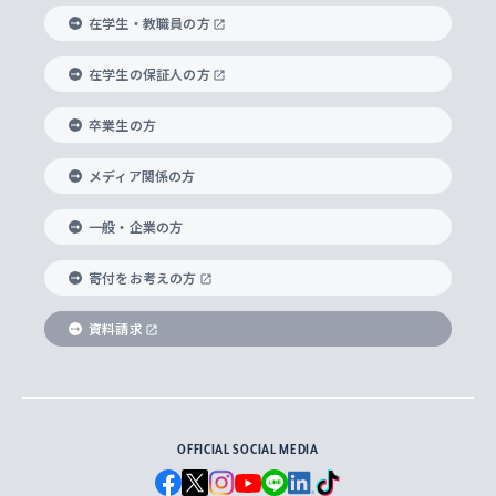
経済学部
国際言語情報研究所
学びのサポート
研究支援制度
学生の相談窓口
上智大学の精神
身体知
ボランティア活動
グローバル教育センター
学長・副学長紹介
科目等履修生
在学生・教職員の方
外国語学部
グローバル・コンサーン研究所
思考と表現
大学院
研究活動に関する法令・研究費の使用について
キャリア形成サポート
グローバルエンゲージメント
在学生の保証人の方
上智大学で学ぶ
重点領域研究・自由課題研究
心身の健康相談
上智大学の理念
研究生・外国人特別研究生・国費留学生
卒業生の方
総合グローバル学部
比較文化研究所
データサイエンス
助産学専攻科
住まいのサポート
上智大学公式ソーシャルメディア
海外で学ぶ
ハラスメント防止の取り組み
上智大学の沿革
神学研究科
キャリア形成支援プログラム
上智大学を訪れた世界の知性
交換留学生(海外大学から上智大学で学ぶ)
メディア関係の方
国際教養学部
ヨーロッパ研究所
生涯学習
学校法人上智学院について
障がいのある学生への支援
ソフィア・アーカイブズ
文学研究科
国際派・留学経験者 キャリア支援
グローバル・キャンパス
ノンディグリー生
一般・企業の方
理工学部
アジア文化研究所
上智大学とカトリック
数字で見る上智大学
実践宗教学研究科
就職（内定先）・進路統計
国連Weeks・アフリカWeeks
Sophia Short-term Program受講生
寄付をお考えの方
SPSF（Sophia Program for Sustainable
アメリカ・カナダ研究所
総合人間科学研究科
企業の採用ご担当者様へのご案内
ダイバーシティ＆サステナビリティへの取り組み
上智大学のネットワーク
資料請求
学費・奨学金
Futures） – 持続可能な未来を考える６学科連携
英語コース –
地球環境研究所
法学研究科（法科大学院含む）
卒業生へのご案内
上智大学の出版物
卒業生とのネットワーク
学部入学前に出願する奨学金
上智大学のビジュアル・アイデンティティ
メディア・ジャーナリズム研究所
経済学研究科
OFFICIAL SOCIAL MEDIA
父母・保証人とのネットワーク
上智大学大学案内・大学院案内
学部在学中に出願する奨学金
と校歌