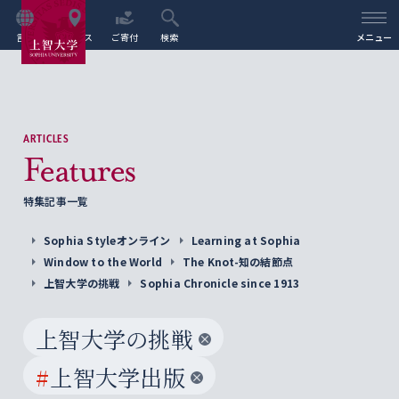
言語
アクセス
ご寄付
検索
メニュー
ARTICLES
Features
特集記事一覧
Sophia Styleオンライン
Learning at Sophia
Window to the World
The Knot-知の結節点
上智大学の挑戦
Sophia Chronicle since 1913
上智大学の挑戦
#
上智大学出版