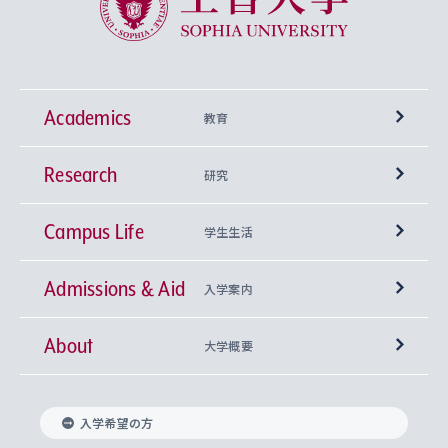
Academics
教育
Research
学部
研究
Campus Life
興味から学科を探す
研究所 等
神学部
学生生活
Admissions & Aid
上智大学の全学共通教育
Sophia Open Research Weeks (SORW)
学期区分と授業時間割
文学部
キリスト教文化研究所
入学案内
About
上智大学の語学教育
産官学連携
課外活動
上智大学で取得できる学位
総合人間科学部
中世思想研究所
基盤教育センター
大学概要
上智大学のアドミッション・ポリシー（入学者受
法学部
上智大学のグローバル教育
知的財産
グローバルな学びのコミュニティ
理事長・学長メッセージ
イベロアメリカ研究所
キリスト教人間学
言語教育研究センター
課外教育プログラム
入れの方針）
入学希望の方