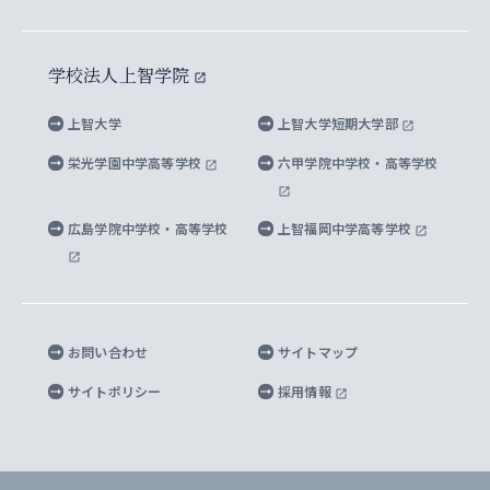
イスラーム地域研究所
言語科学研究科
地域とのネットワーク
広報誌 Vox Sophia
上智大学への取材・キャンパスでの撮影について
国による高等教育の修学支援新制度
上智大学ビジュアル・アイデンティティ
水稀少社会研究センター
学校法人上智学院
グローバル・スタディーズ研究科
学外とのネットワーク
英文広報誌 SOPHIA magazine
大学院生対象の奨学金
上智大学の公開情報
公式キャラクター「ソフィアンくん」
上智大学
上智大学短期大学部
先進機械・構造材料イノベーションセンター
理工学研究科
上智大学出版SUPの出版物
海外留学する際の費用と奨学金
キャンパス案内
上智大学校歌 ・上智大学学生歌
上智大学の教育研究活動等の情報公表
栄光学園中学高等学校
六甲学院中学校・高等学校
マイクロ波サイエンス研究センター
地球環境学研究科
SOPHIA U Viewbook（英文大学案内）
家計急変者・被災学生への経済援助
海外拠点
内部質保証と自己点検・評価
四谷キャンパス 施設紹介
広島学院中学校・高等学校
上智福岡中学高等学校
アイランド・サステナビリティ研究所
応用データサイエンス学位プログラム
SOPHIA未来募金によるサポート
上智大学名誉教授
秦野キャンパス内施設
人間の安全保障研究所
教職協働の取り組み
キャンパスへのアクセス
お問い合わせ
サイトマップ
キリシタン文庫
サイトポリシー
採用情報
プライバシーポリシー
モニュメンタ・ニポニカ
For Others, With Others