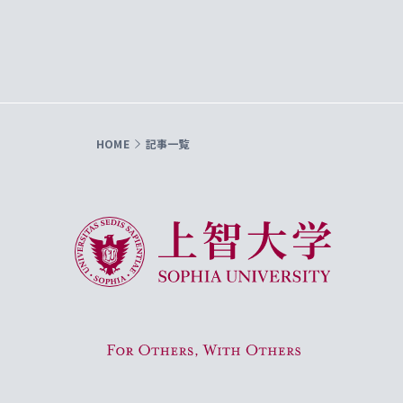
HOME
記事一覧
上智大学 Sophia University
For Others, With Others