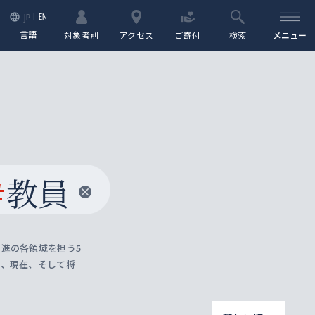
EN
JP
言語
対象者別
アクセス
ご寄付
検索
メニュー
#
教員
進の各領域を担う5
去、現在、そして将