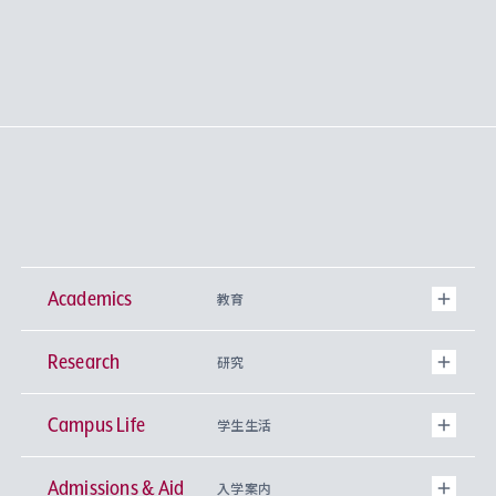
Academics
教育
Research
学部
研究
Campus Life
興味から学科を探す
研究所 等
神学部
学生生活
Admissions & Aid
上智大学の全学共通教育
Sophia Open Research Weeks (SORW)
学期区分と授業時間割
文学部
キリスト教文化研究所
入学案内