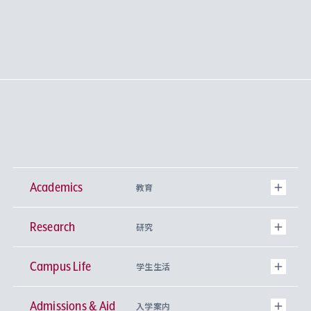
Academics
教育
Research
学部
研究
Campus Life
興味から学科を探す
研究所 等
神学部
学生生活
Admissions & Aid
上智大学の全学共通教育
Sophia Open Research Weeks (SORW)
学期区分と授業時間割
文学部
キリスト教文化研究所
入学案内