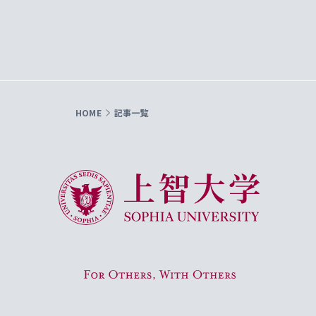
HOME
記事一覧
上智大学 Sophia University
For Others, With Others