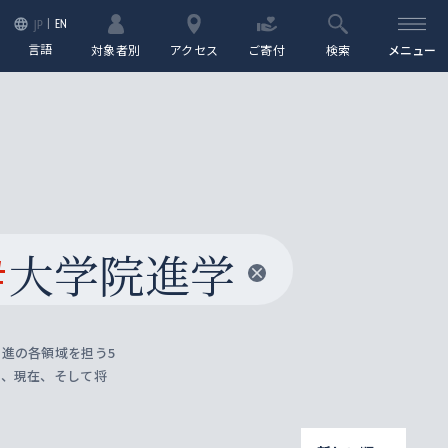
EN
JP
言語
対象者別
アクセス
ご寄付
検索
メニュー
#
大学院進学
進の各領域を担う5
去、現在、そして将